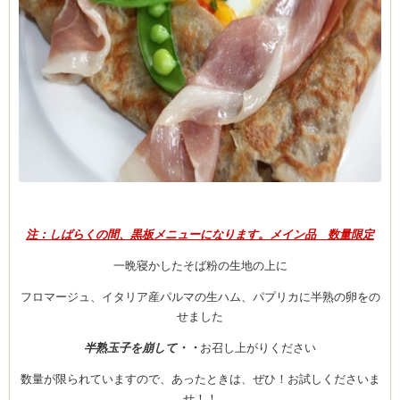
ーヌ
ム
インス
室・テイクアウト Clémentine (produced
注：しばらくの間、黒板メニューになります。メイン品 数量限定
一晩寝かしたそば粉の生地の上に
フロマージュ、イタリア産パルマの生ハム、パプリカに半熟の卵をの
タグラ
せました
半熟玉子を崩して・・
お召し上がりください
数量が限られていますので、あったときは、ぜひ！お試しくださいま
せ！！