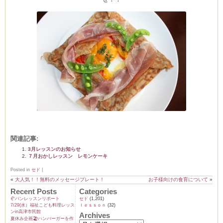
ム
by CEDO)
関連記事:
3月レッスンのお知らせ
７月おかしレッスン レモンケーキ
Posted in
セド
|
«
大人気！！無料のメッセージプレート！
お子様向けの食育について
»
Recent Posts
Categories
🥐パンレッスンリポート
セド
(1,201)
7/29(水）福祉こども料理レッス
ｌｅｓｓｏｎ
(32)
ンin高津市民館
Archives
夏休み企画🏖️ハンバーガーを作