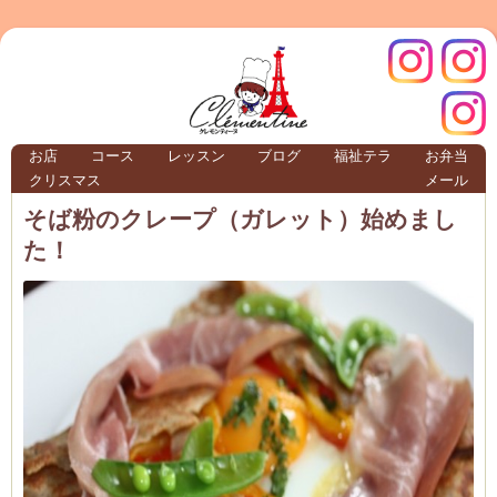
クレモ
インス
お店
コース
レッスン
ブログ
福祉テラ
お弁当
クリスマス
メール
TERRA
そば粉のクレープ（ガレット）始めまし
た！
クレモンティーヌ – 新百合ヶ丘の料理教
ンティ
タグラ
テラ