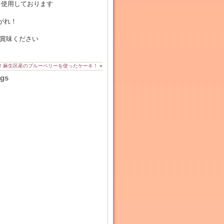
を使用しております
がれ！
ご賞味ください
！麻生区産のブルーベリーを使ったケーキ！
»
ags