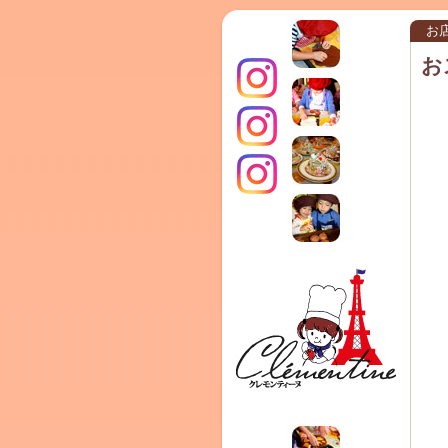
お
お
インス
クレモ
TERRA
タグラ
ンティ