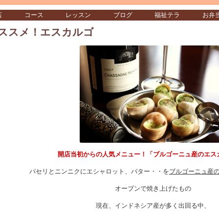
店
コース
レッスン
ブログ
福祉テラ
お弁
ススメ！エスカルゴ
開店当初からの人気メニュー！「ブルゴーニュ産のエス
パセリとニンニクにエシャロット、バター・・を
ブルゴーニュ産
オーブンで焼き上げたもの
現在、インドネシア産が多く出回る中、