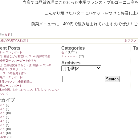
当店では品質管理にこだわった本場フランス・ブルゴーニュ産
こんがり焼けたバターにバケットをつけてお召し上
前菜メニューに＋400円で組み込まれていますのでぜひ！
d in
セド
|
様のPARTY大歓迎！
おススメ
ent Posts
Categories
T
ンレッスンリポート
セド
(1,201)
9(水）福祉こども料理レッスンin高津市民館
ｌｅｓｓｏｎ
(32)
企画🏖️ハンバーガーを作ろう
Archives
5(土）自由研究を作ろう・琥珀糖レッスン🌈
初級コースリポート✨️
ース 5年生男子作✨️
級コースリポート✨️
8月レッスン→全日程🈵に
級コースリポート
休み企画、おかしレッスン、8月パンレッスンの
ついて
ーカイブ
年8月
(2)
年7月
(8)
年6月
(10)
年5月
(8)
年4月
(9)
年3月
(6)
年2月
(10)
年1月
(13)
年12月
(10)