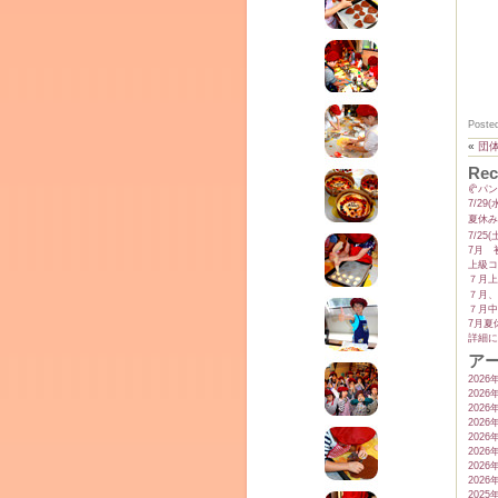
テラ
クレモンティーヌ – 新百合ヶ丘の料理教
ム
Poste
«
団体
Rec
ーヌ
🥐パ
7/2
夏休み
インス
7/2
7月 
上級コ
７月上
７月、
７月中
7月夏
詳細に
ア
2026
2026
2026
2026
2026
タグラ
2026
室・テイクアウト Clémentine (produced
2026
2026
2025