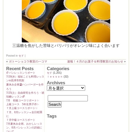
三温糖を焦がした苦味とパリパリがオレンジ味によく合います
Posted in
セド
|
«
ガトーショコラ教室の一コマ
速報！４月のお菓子＆料理教室のお知らせ
»
Recent Posts
Categories
🥐パンレッスンリポート
セド
(1,201)
7/29(水）福祉こども料理レッス
ｌｅｓｓｏｎ
(32)
ンin高津市民館
Archives
夏休み企画🏖️ハンバーガーを作
ろう
7/25(土）自由研究を作ろう・琥
珀糖レッスン🌈
7月 初級コースリポート✨️
上級コース 5年生男子作✨️
７月上級コースリポート✨️
７月、8月レッスン→全日程🈵
Tags
に
７月中級コースリポート
7月夏休み企画、おかしレッス
ン、8月パンレッスンの詳細に
ついて