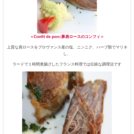
ーヌ
ム
＜Confit de porc:豚肩ロースのコンフィ＞
インス
上質な肩ロースをプロヴァンス産の塩、ニンニク、ハーブ類でマリネ
し、
室・テイクアウト Clémentine (produced
ラードで１時間煮揚げしたフランス料理では伝統な調理法です
タグラ