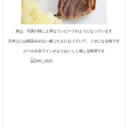
ム
肉は、写真の様に上等なコンビーフのようになっています
日本人には馴染みのない歯ごたえになっていて、くせになる味です
by CEDO)
ビールや赤ワインがよりおいしく感じる料理です