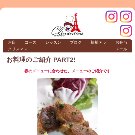
クレモ
インス
お店
コース
レッスン
ブログ
福祉テラ
お弁当
クリスマス
メール
TERRA
お料理のご紹介 PART2!
春のメニューに合わせた、メニューのご紹介です
クレモンティーヌ – 新百合ヶ丘の料理教
ンティ
タグラ
テラ