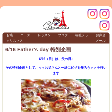
クレモ
インス
お店
コース
レッスン
ブログ
福祉テラ
お弁当
クリスマス
メール
TERRA
6/16 Father’s day 特別企画
6/16（日）は、父の日♪
クレモンティーヌ – 新百合ヶ丘の料理教
その特別企画として、＜＜お父さんと一緒にピザを作ろう＞＞を行い
ます
ンティ
タグラ
テラ