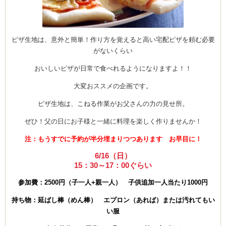
ピザ生地は、意外と簡単！作り方を覚えると高い宅配ピザを頼む必要
ーヌ
ム
がないくらい
インス
おいしいピザが日常で食べれるようになりますよ！！
大変おススメの企画です。
室・テイクアウト Clémentine (produced
ピザ生地は、こねる作業がお父さんの力の見せ所。
ぜひ！父の日にお子様と一緒に料理を楽しく作りませんか！
注：もうすでに予約が半分埋まりつつあります お早目に！
6/16（日）
15：30～17：00ぐらい
タグラ
参加費：2500円（子一人+親一人） 子供追加一人当たり1000円
持ち物：延ばし棒（めん棒） エプロン（あれば）または汚れてもい
い服