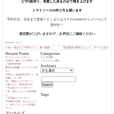
ピザ1枚作り、用意した具をのせて焼き上げます
トマトソースの作り方も習います
予約方法：当店まで直接ＴＥＬまたはＨＰのcontactからメールにて
ム
受付中！
限定数がございますので、お早目にご連絡ください
by CEDO)
Posted in
セド
|
«
5/1～焼きたて手作りパン 食べ放題！
地元野菜の野菜ココット サービス品
»
Recent Posts
Categories
🥐パンレッスンリポート
セド
(1,201)
7/29(水）福祉こども料理レッス
ｌｅｓｓｏｎ
(32)
ンin高津市民館
Archives
夏休み企画🏖️ハンバーガーを作
ろう
7/25(土）自由研究を作ろう・琥
珀糖レッスン🌈
7月 初級コースリポート✨️
上級コース 5年生男子作✨️
７月上級コースリポート✨️
７月、8月レッスン→全日程🈵
Tags
に
７月中級コースリポート
7月夏休み企画、おかしレッス
ン、8月パンレッスンの詳細に
ついて
アーカイブ