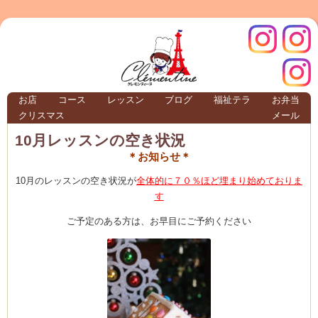
クレモ
インス
お店
コース
レッスン
ブログ
福祉テラ
お弁当
クリスマス
メール
TERRA
10月レッスンの空き状況
＊お知らせ＊
クレモンティーヌ – 新百合ヶ丘の料理教
10月のレッスンの空き状況が
全体的に７０％ほど埋まり始めておりま
す
ご予定のある方は、お早目にご予約ください
ンティ
タグラ
テラ