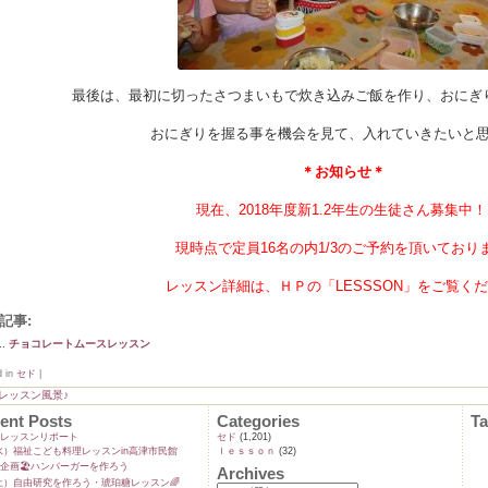
最後は、最初に切ったさつまいもで炊き込みご飯を作り、おにぎ
おにぎりを握る事を機会を見て、入れていきたいと
＊お知らせ＊
現在、2018年度新1.2年生の生徒さん募集中！
現時点で定員16名の内1/3のご予約を頂いており
レッスン詳細は、ＨＰの「LESSSON」をご覧く
記事:
チョコレートムースレッスン
d in
セド
|
レッスン風景♪
ent Posts
Categories
T
ンレッスンリポート
セド
(1,201)
9(水）福祉こども料理レッスンin高津市民館
ｌｅｓｓｏｎ
(32)
企画🏖️ハンバーガーを作ろう
Archives
5(土）自由研究を作ろう・琥珀糖レッスン🌈