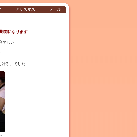
当
クリスマス
メール
期間になります
容でした
す
を計る」でした
た