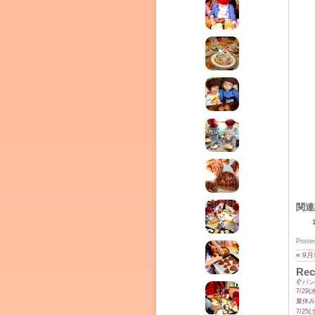
ム
関連
Poste
«
9月
by CEDO)
Rec
🥐パ
7/2
夏休み
7/2