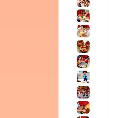
テラ
クレモンティーヌ – 新百合ヶ丘の料理教
ム
ーヌ
インス
タグラ
室・テイクアウト Clémentine (produced