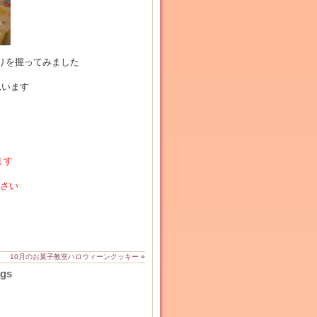
りを握ってみました
思います
ます
ださい
10月のお菓子教室ハロウィーンクッキー
»
ags