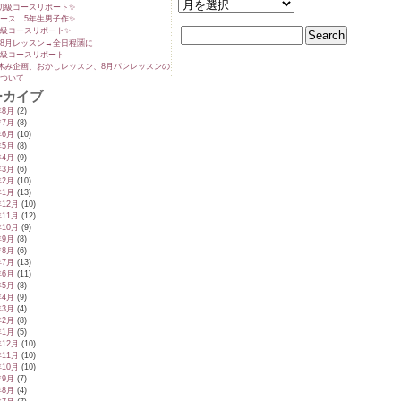
初級コースリポート✨️
ース 5年生男子作✨️
級コースリポート✨️
8月レッスン→全日程🈵に
級コースリポート
休み企画、おかしレッスン、8月パンレッスンの
ついて
ーカイブ
年8月
(2)
年7月
(8)
年6月
(10)
年5月
(8)
年4月
(9)
年3月
(6)
年2月
(10)
年1月
(13)
年12月
(10)
年11月
(12)
年10月
(9)
年9月
(8)
年8月
(6)
年7月
(13)
年6月
(11)
年5月
(8)
年4月
(9)
年3月
(4)
年2月
(8)
年1月
(5)
年12月
(10)
年11月
(10)
年10月
(10)
年9月
(7)
年8月
(4)