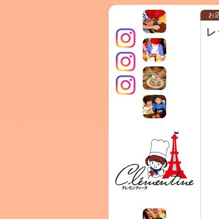
お
レ
インス
クレモ
TERRA
タグラ
ンティ