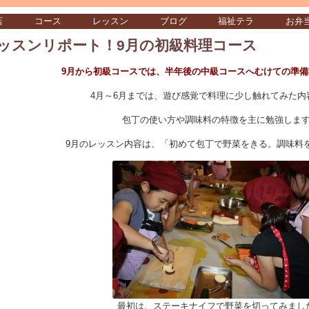
店
コース
レッスン
ブログ
福祉テラ
お弁
ッスンリポート！9月の初級料理コース
9月から初級コースでは、半年後の中級コースへむけての準備
4月～6月までは、遊び感覚で料理に少し触れてみた内
包丁の使い方や調味料の特徴を主に勉強しま
9月のレッスン内容は、「初めて包丁で野菜をきる。調味料
最初は、ステーキナイフで野菜を切ってみまし