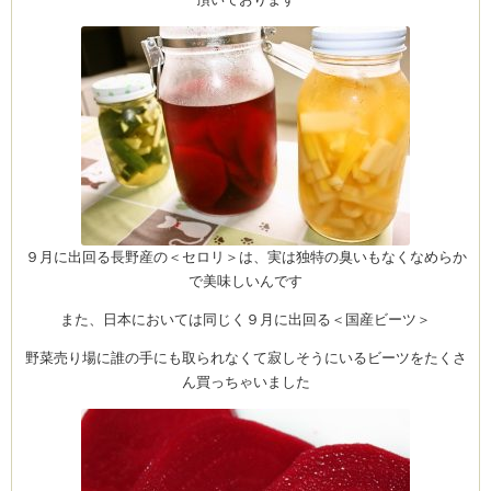
ーヌ
ム
インス
室・テイクアウト Clémentine (produced
９月に出回る長野産の＜セロリ＞は、実は独特の臭いもなくなめらか
で美味しいんです
また、日本においては同じく９月に出回る＜国産ビーツ＞
野菜売り場に誰の手にも取られなくて寂しそうにいるビーツをたくさ
タグラ
ん買っちゃいました