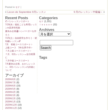
Posted in
セド
|
«
Lecon de Septembre 9月レッスン
９月のレッスン～中級編～
»
Recent Posts
Categories
🥐パンレッスンリポート
セド
(1,201)
7/29(水）福祉こども料理レッス
ｌｅｓｓｏｎ
(32)
ンin高津市民館
Archives
夏休み企画🏖️ハンバーガーを作
ろう
7/25(土）自由研究を作ろう・琥
珀糖レッスン🌈
7月 初級コースリポート✨️
上級コース 5年生男子作✨️
７月上級コースリポート✨️
７月、8月レッスン→全日程🈵
Tags
に
７月中級コースリポート
7月夏休み企画、おかしレッス
ン、8月パンレッスンの詳細に
ついて
アーカイブ
2026年8月
(2)
2026年7月
(8)
2026年6月
(10)
2026年5月
(8)
2026年4月
(9)
2026年3月
(6)
2026年2月
(10)
2026年1月
(13)
2025年12月
(10)
2025年11月
(12)