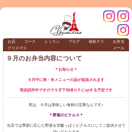
クレモ
インス
お店
コース
レッスン
ブログ
福祉テラ
お弁当
クリスマス
メール
TERRA
９月のお弁当内容について
＊お知らせ＊
クレモンティーヌ – 新百合ヶ丘の料理教
９月中に秋・冬メニューの品が追加されます
現在試作中ですので９月下旬頃ＨＰにupする予定です
ンティ
タグラ
実は、９月は美味しい食材の宝庫なんです♪
テラ
＊野菜のピクルス＊
当店では季節に応じた野菜を甘酸っぱくピクルスにしてご提供させて
頂いております