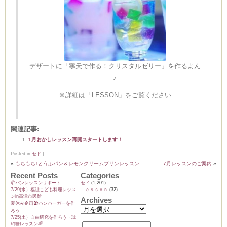
デザートに「寒天で作る！クリスタルゼリー」を作るよん
♪
※詳細は「LESSON」をご覧ください
関連記事:
1月おかしレッスン再開スタートします！
Posted in
セド
|
«
もちもち♪とうふパン＆レモンクリームプリンレッスン
7月レッスンのご案内
»
Recent Posts
Categories
🥐パンレッスンリポート
セド
(1,201)
7/29(水）福祉こども料理レッス
ｌｅｓｓｏｎ
(32)
ンin高津市民館
Archives
夏休み企画🏖️ハンバーガーを作
ろう
7/25(土）自由研究を作ろう・琥
珀糖レッスン🌈