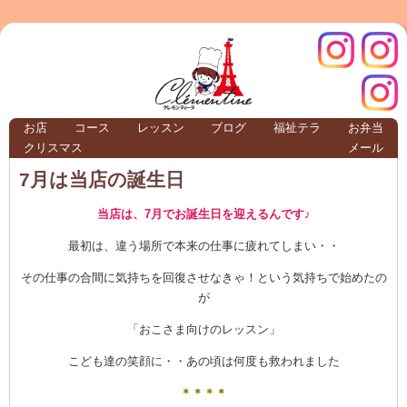
クレモ
インス
お店
コース
レッスン
ブログ
福祉テラ
お弁当
クリスマス
メール
TERRA
7月は当店の誕生日
当店は、7月でお誕生日を迎えるんです♪
クレモンティーヌ – 新百合ヶ丘の料理教
最初は、違う場所で本来の仕事に疲れてしまい・・
その仕事の合間に気持ちを回復させなきゃ！という気持ちで始めたの
が
ンティ
タグラ
「おこさま向けのレッスン」
テラ
こども達の笑顔に・・あの頃は何度も救われました
＊＊＊＊