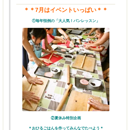
＊＊7月はイベントいっぱい＊＊
①毎年恒例の「大人気！パンレッスン」
ム
by CEDO)
②夏休み特別企画
＊おひるごはんを作ってみんなでたべよう＊