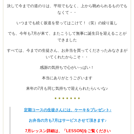
決して今までの道のりは、平坦でもなく、上から眺められるものでも
なくて・・
いつまでも続く坂道を登ってはこけて！（笑）の繰り返し
ーヌ
ム
でも、今年も7月が来て、またこうして無事に誕生日を迎えることが
できました
インス
すべては、今までの生徒さん、お弁当を買ってくださったみなさまが
いてくれたからこそ・・
室・テイクアウト Clémentine (produced
感謝の気持ちで心がいっぱい！
本当にありがとうございます
来年の7月も同じ気持ちで迎えられたらいいな♪
＊＊＊
＊＊＊＊
タグラ
定期コースの生徒さんには、ケーキをプレゼント♪
お弁当の方も7月はサービスさせて頂きます♪
7月レッスン詳細は、「LESSON]をご覧ください