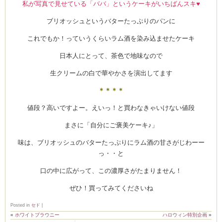
私が写真で見せている「ババ」というケーキがいちばんスキ♥
ブリオッシュというバターたっぷりのパンに
これでもか！っていうくらいラム酒を染み込ませたケーキ
日本人にとって、茶色で地味なので
生クリームの白で華やかさを演出してます
＊＊＊＊
値段？高いですよー。えいっ！と買わなきゃいけない値段
まさに「自分にご褒美ケーキ♪」
味は、ブリオッシュのバターたっぷりにラム酒の甘さがじわーー
っ・・と
口の中に広がって、この濃厚さがたまりません！
ぜひ！買ってみてくださいね
Posted in
セド
|
«
ホワイトブラウニー
ハロウィン特別企画
»