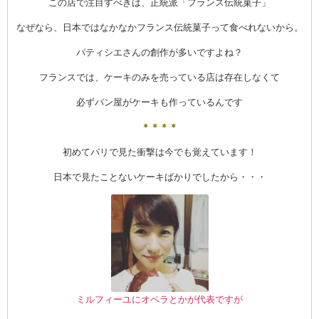
この店で注目すべきは、正統派「フランス伝統菓子」
なぜなら、日本ではなかなかフランス伝統菓子って食べれないから。
パティシエさんの創作が多いですよね？
ム
フランスでは、ケーキのみを売っている店は存在しなくて
必ずパン屋がケーキも作っているんです
by CEDO)
＊＊＊＊
初めてパリで見た衝撃は今でも覚えています！
日本で見たことないケーキばかりでしたから・・・
ミルフィーユにオペラとかが代表ですが