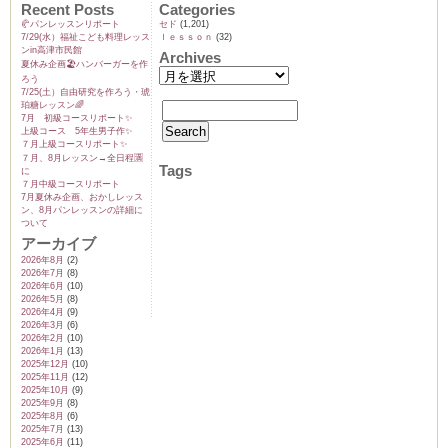
Recent Posts
Categories
🥐パンレッスンリポート
セド
(1,201)
7/29(水）福祉こども料理レッス
ｌｅｓｓｏｎ
(32)
ンin高津市民館
Archives
夏休み企画🏖️ハンバーガーを作
ろう
7/25(土）自由研究を作ろう・琥
珀糖レッスン🌈
7月 初級コースリポート✨️
上級コース 5年生男子作✨️
７月上級コースリポート✨️
７月、8月レッスン→全日程🈵
Tags
に
７月中級コースリポート
7月夏休み企画、おかしレッス
ン、8月パンレッスンの詳細に
ついて
アーカイブ
2026年8月
(2)
2026年7月
(8)
2026年6月
(10)
2026年5月
(8)
2026年4月
(9)
2026年3月
(6)
2026年2月
(10)
2026年1月
(13)
2025年12月
(10)
2025年11月
(12)
2025年10月
(9)
2025年9月
(8)
2025年8月
(6)
2025年7月
(13)
2025年6月
(11)