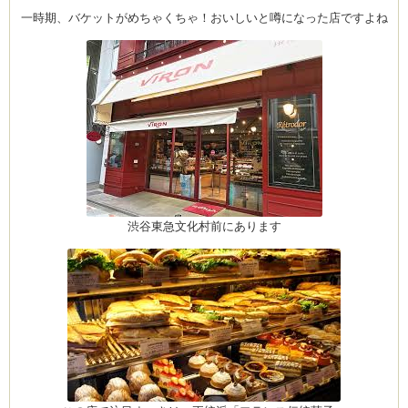
一時期、バケットがめちゃくちゃ！おいしいと噂になった店ですよね
ーヌ
ム
インス
室・テイクアウト Clémentine (produced
渋谷東急文化村前にあります
タグラ