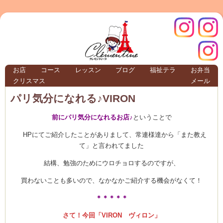
クレモ
インス
お店
コース
レッスン
ブログ
福祉テラ
お弁当
クリスマス
メール
TERRA
パリ気分になれる♪VIRON
前にパリ気分になれるお店♪
ということで
クレモンティーヌ – 新百合ヶ丘の料理教
HPにてご紹介したことがありまして、常連様達から「また教え
て」と言われてました
結構、勉強のためにウロチョロするのですが、
ンティ
タグラ
買わないことも多いので、なかなかご紹介する機会がなくて！
テラ
＊＊＊＊＊
さて！今回「VIRON ヴィロン」