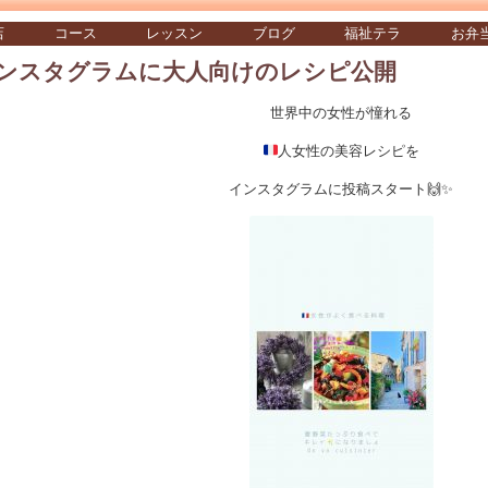
店
コース
レッスン
ブログ
福祉テラ
お弁
ンスタグラムに大人向けのレシピ公開
世界中の女性が憧れる
人女性の美容レシピを
インスタグラムに投稿スタート🙌✨