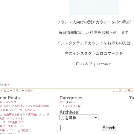
フランス人向けの別アカウントを持つ私が
毎日情報収集した料理をお知らせします
インスタグラムアカウントをお持ちの方は
左のインスタグラムロゴマークを
Click＆フォロー🙏✨
d in
セド
|
月中級コースリポート🙌✨
大人気！レモンケ
ent Posts
Categories
T
ンレッスンリポート
セド
(1,201)
9(水）福祉こども料理レッスンin高津市民館
ｌｅｓｓｏｎ
(32)
企画🏖️ハンバーガーを作ろう
Archives
5(土）自由研究を作ろう・琥珀糖レッスン🌈
初級コースリポート✨️
ース 5年生男子作✨️
級コースリポート✨️
8月レッスン→全日程🈵に