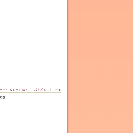
ーキ7/24(土）14：00～枠を増やしました
»
ags