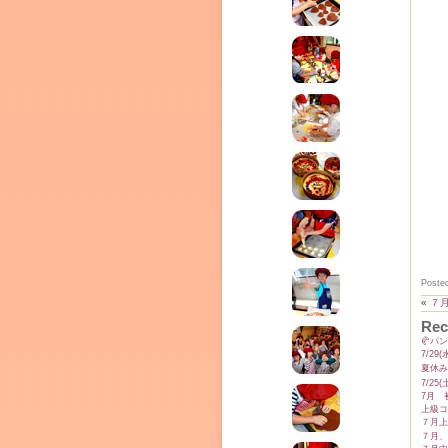
テラ
クレモンティーヌ – 新百合ヶ丘の料理教
ム
ーヌ
インス
Poste
«
７
Rec
🥐パ
7/2
夏休み
7/2
7月 
タグラ
上級コ
室・テイクアウト Clémentine (produced
７月上
７月、