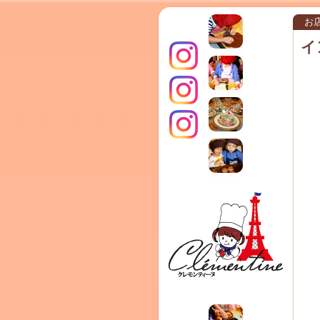
お
イ
インス
クレモ
TERRA
タグラ
ンティ