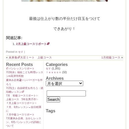
最後は仕上がり数の半分だけ目玉をつけて
できあがり！
関連記事:
2月上級コースリポート🌈
Posted in
セド
|
«
未来食🌈大豆ミート 上級コース
1月初級コース
»
Recent Posts
Categories
🥐パンレッスンリポート
セド
(1,201)
7/29(水）福祉こども料理レッス
ｌｅｓｓｏｎ
(32)
ンin高津市民館
Archives
夏休み企画🏖️ハンバーガーを作
ろう
7/25(土）自由研究を作ろう・琥
珀糖レッスン🌈
7月 初級コースリポート✨️
上級コース 5年生男子作✨️
７月上級コースリポート✨️
７月、8月レッスン→全日程🈵
Tags
に
７月中級コースリポート
7月夏休み企画、おかしレッス
ン、8月パンレッスンの詳細に
ついて