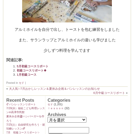
アルミホイルを自分で出し、トーストを包む練習をしました
また、サランラップとアルミホイルの違いも学びました
少しずつ料理を学んでます
関連記事:
5月初級コースリポート
初級コースリポート🍀
1月初級コース
Posted in
セド
|
«
大人気✨7月おかしレッスン＆夏休み企画＆パンレッスンのお知らせ
6月中級コースリポート
»
Recent Posts
Categories
🥐パンレッスンリポート
セド
(1,201)
7/29(水）福祉こども料理レッス
ｌｅｓｓｏｎ
(32)
ンin高津市民館
Archives
夏休み企画🏖️ハンバーガーを作
ろう
7/25(土）自由研究を作ろう・琥
珀糖レッスン🌈
7月 初級コースリポート✨️