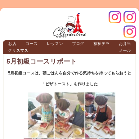
クレモ
インス
お店
コース
レッスン
ブログ
福祉テラ
お弁当
クリスマス
メール
TERRA
5月初級コースリポート
5月初級コースは、朝ごはんを自分で作る気持ちを持ってもらおうと
クレモンティーヌ – 新百合ヶ丘の料理教
「ピザトースト」を作りました
ンティ
タグラ
テラ