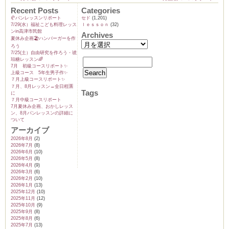
Recent Posts
Categories
🥐パンレッスンリポート
セド
(1,201)
7/29(水）福祉こども料理レッス
ｌｅｓｓｏｎ
(32)
ンin高津市民館
Archives
夏休み企画🏖️ハンバーガーを作
ろう
7/25(土）自由研究を作ろう・琥
珀糖レッスン🌈
7月 初級コースリポート✨️
上級コース 5年生男子作✨️
７月上級コースリポート✨️
７月、8月レッスン→全日程🈵
Tags
に
７月中級コースリポート
7月夏休み企画、おかしレッス
ン、8月パンレッスンの詳細に
ついて
アーカイブ
2026年8月
(2)
2026年7月
(8)
2026年6月
(10)
2026年5月
(8)
2026年4月
(9)
2026年3月
(6)
2026年2月
(10)
2026年1月
(13)
2025年12月
(10)
2025年11月
(12)
2025年10月
(9)
2025年9月
(8)
2025年8月
(6)
2025年7月
(13)