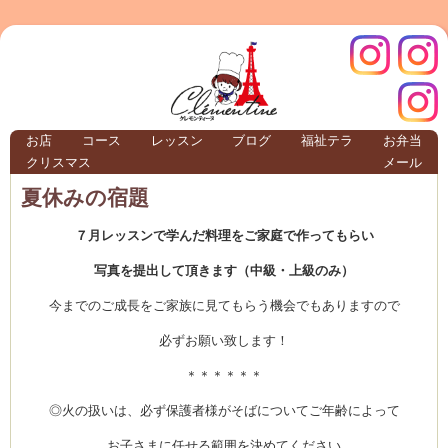
クレモ
インス
お店
コース
レッスン
ブログ
福祉テラ
お弁当
クリスマス
メール
TERRA
夏休みの宿題
７月レッスンで学んだ料理をご家庭で作ってもらい
クレモンティーヌ – 新百合ヶ丘の料理教
写真を提出して頂きます（中級・上級のみ）
今までのご成長をご家族に見てもらう機会でもありますので
ンティ
タグラ
必ずお願い致します！
＊＊＊＊＊＊
テラ
◎火の扱いは、必ず保護者様がそばについてご年齢によって
お子さまに任せる範囲を決めてください