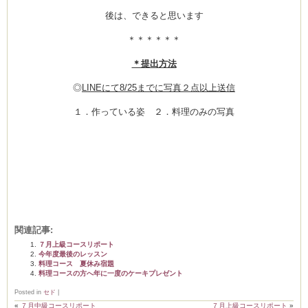
後は、できると思います
＊＊＊＊＊＊
ム
＊提出方法
◎
LINEにて8/25までに写真２点以上送信
by CEDO)
１．作っている姿 ２．料理のみの写真
関連記事:
７月上級コースリポート
今年度最後のレッスン
料理コース 夏休み宿題
料理コースの方へ年に一度のケーキプレゼント
Posted in
セド
|
«
７月中級コースリポート
７月上級コースリポート
»