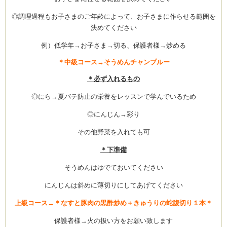
◎調理過程もお子さまのご年齢によって、お子さまに作らせる範囲を
決めてください
ーヌ
ム
例）低学年→お子さま→切る、保護者様→炒める
＊中級コース→そうめんチャンプルー
インス
＊必ず入れるもの
◎にら→夏バテ防止の栄養をレッスンで学んでいるため
室・テイクアウト Clémentine (produced
◎にんじん→彩り
その他野菜を入れても可
＊下準備
そうめんはゆでておいてください
タグラ
にんじんは斜めに薄切りにしてあげてください
上級コース→＊なすと豚肉の黒酢炒め＋きゅうりの蛇腹切り１本＊
保護者様→火の扱い方をお願い致します