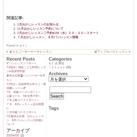
関連記事:
1月おかしレッスンのお知らせ
11月おかしレッスン予約について
7月おかしレッスンご予約6/28（水）２０：００～スタート
７月おかしレッスン、８月パンレッスン情報
Posted in
セド
|
«
🍎りんごバターケーキレッスン
🍎アップルパイレッスン
»
Recent Posts
Categories
🥐パンレッスンリポート
セド
(1,201)
7/29(水）福祉こども料理レッス
ｌｅｓｓｏｎ
(32)
ンin高津市民館
Archives
夏休み企画🏖️ハンバーガーを作
ろう
7/25(土）自由研究を作ろう・琥
珀糖レッスン🌈
7月 初級コースリポート✨️
上級コース 5年生男子作✨️
７月上級コースリポート✨️
７月、8月レッスン→全日程🈵
Tags
に
７月中級コースリポート
7月夏休み企画、おかしレッス
ン、8月パンレッスンの詳細に
ついて
アーカイブ
2026年8月
(2)