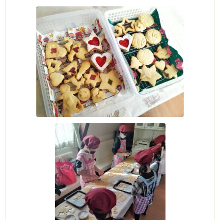
ム
by CEDO)