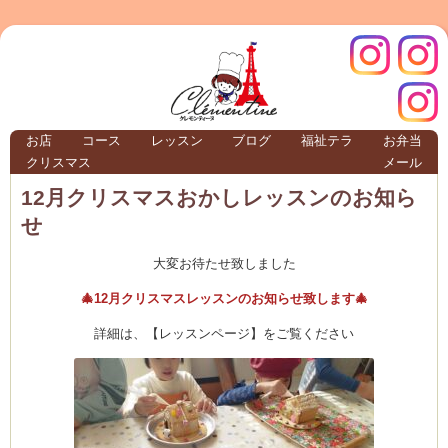
クレモ
インス
お店
コース
レッスン
ブログ
福祉テラ
お弁当
クリスマス
メール
TERRA
12月クリスマスおかしレッスンのお知ら
せ
クレモンティーヌ – 新百合ヶ丘の料理教
大変お待たせ致しました
🎄12月クリスマスレッスンのお知らせ致します🎄
詳細は、【レッスンページ】をご覧ください
ンティ
タグラ
テラ