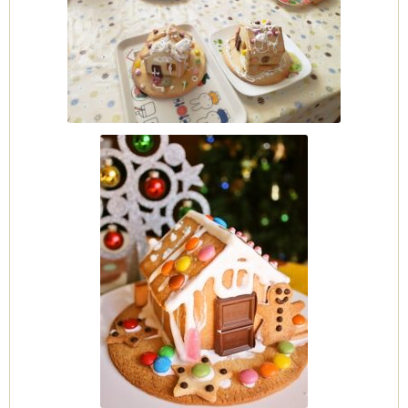
ーヌ
ム
インス
室・テイクアウト Clémentine (produced
タグラ