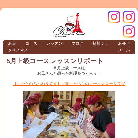
クレモ
インス
お店
コース
レッスン
ブログ
福祉テラ
お弁当
クリスマス
メール
TERRA
5月上級コースレッスンリポート
５月上級コースは
お母さんと想った料理をつくろう！
クレモンティーヌ – 新百合ヶ丘の料理教
【おからのふんわり焼き】＋春キャベツのコールスローサラダ
ンティ
タグラ
テラ