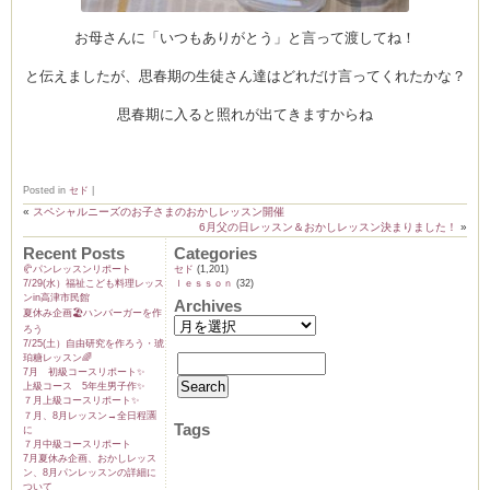
お母さんに「いつもありがとう」と言って渡してね！
と伝えましたが、思春期の生徒さん達はどれだけ言ってくれたかな？
思春期に入ると照れが出てきますからね
Posted in
セド
|
«
スペシャルニーズのお子さまのおかしレッスン開催
6月父の日レッスン＆おかしレッスン決まりました！
»
Recent Posts
Categories
🥐パンレッスンリポート
セド
(1,201)
7/29(水）福祉こども料理レッス
ｌｅｓｓｏｎ
(32)
ンin高津市民館
Archives
夏休み企画🏖️ハンバーガーを作
ろう
7/25(土）自由研究を作ろう・琥
珀糖レッスン🌈
7月 初級コースリポート✨️
上級コース 5年生男子作✨️
７月上級コースリポート✨️
７月、8月レッスン→全日程🈵
Tags
に
７月中級コースリポート
7月夏休み企画、おかしレッス
ン、8月パンレッスンの詳細に
ついて