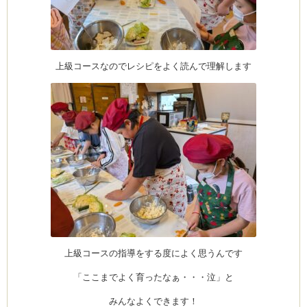
ーヌ
ム
上級コースなのでレシピをよく読んで理解します
インス
室・テイクアウト Clémentine (produced
タグラ
上級コースの指導をする度によく思うんです
「ここまでよく育ったなぁ・・・泣」と
みんなよくできます！