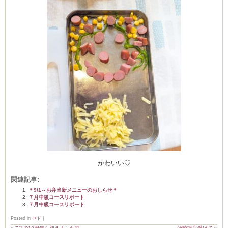
かわいい♡
関連記事:
＊9/1～お弁当新メニューのおしらせ＊
７月中級コースリポート
７月中級コースリポート
Posted in
セド
|