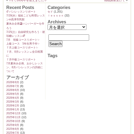
«
7/1で18周年を迎えました🎊
傾聴講座受けて
»
Recent Posts
Categories
🥐パンレッスンリポート
セド
(1,201)
7/29(水）福祉こども料理レッス
ｌｅｓｓｏｎ
(32)
ンin高津市民館
Archives
夏休み企画🏖️ハンバーガーを作
ろう
7/25(土）自由研究を作ろう・琥
珀糖レッスン🌈
7月 初級コースリポート✨️
上級コース 5年生男子作✨️
７月上級コースリポート✨️
７月、8月レッスン→全日程🈵
Tags
に
７月中級コースリポート
7月夏休み企画、おかしレッス
ン、8月パンレッスンの詳細に
ついて
アーカイブ
2026年8月
(2)
2026年7月
(8)
2026年6月
(10)
2026年5月
(8)
2026年4月
(9)
2026年3月
(6)
2026年2月
(10)
2026年1月
(13)
2025年12月
(10)
2025年11月
(12)
2025年10月
(9)
2025年9月
(8)
2025年8月
(6)
2025年7月
(13)