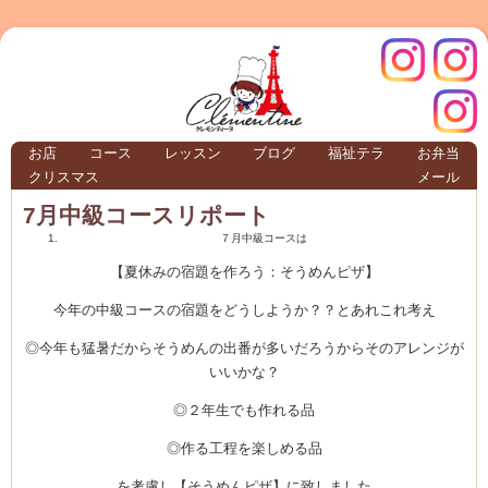
クレモ
インス
お店
コース
レッスン
ブログ
福祉テラ
お弁当
クリスマス
メール
TERRA
7月中級コースリポート
７月中級コースは
クレモンティーヌ – 新百合ヶ丘の料理教
【夏休みの宿題を作ろう：そうめんピザ】
今年の中級コースの宿題をどうしようか？？とあれこれ考え
◎今年も猛暑だからそうめんの出番が多いだろうからそのアレンジが
ンティ
タグラ
いいかな？
◎２年生でも作れる品
テラ
◎作る工程を楽しめる品
を考慮し【そうめんピザ】に致しました