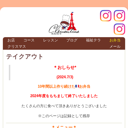
クレモ
インス
お店
コース
レッスン
ブログ
福祉テラ
お弁当
クリスマス
メール
TERRA
テイクアウト
＊おしらせ*
クレモンティーヌ – 新百合ヶ丘の料理教
(
2024.7/3)
10年間以上作り続けた
お弁当
ンティ
タグラ
2024年度をもちまして終了いたしました
たくさんの方に食べて頂きありがとうございました
テラ
※このページは記録として残存
＊メニュー＊