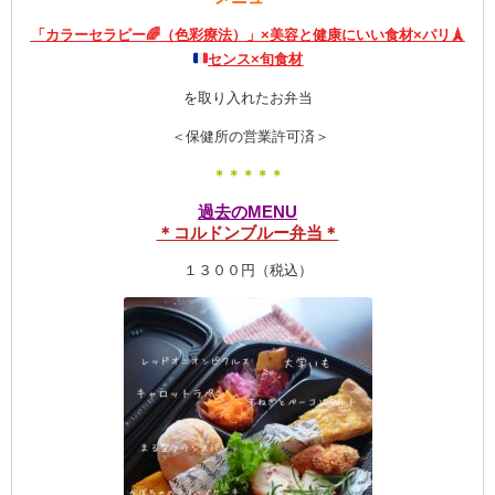
「カラーセラピー🌈（色彩療法）」×
美容と健康にいい食材×パリ
🗼
センス×旬食材
ーヌ
ム
を取り入れたお弁当
＜保健所の営業許可済＞
インス
＊＊＊＊＊
過去のMENU
室・テイクアウト Clémentine (produced
＊コルドンブルー弁当＊
１３００円（税込）
タグラ