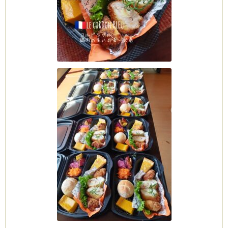
ム
by CEDO)