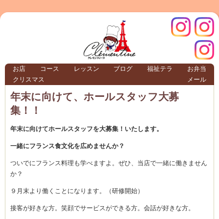
クレモ
インス
お店
コース
レッスン
ブログ
福祉テラ
お弁当
クリスマス
メール
TERRA
年末に向けて、ホールスタッフ大募
集！！
クレモンティーヌ – 新百合ヶ丘の料理教
年末に向けてホールスタッフを大募集！いたします。
一緒にフランス食文化を広めませんか？
ついでにフランス料理も学べますよ。ぜひ、当店で一緒に働きません
ンティ
タグラ
か？
テラ
９月末より働くことになります。（研修開始）
接客が好きな方。笑顔でサービスができる方。会話が好きな方。