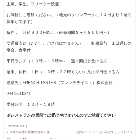
主婦、学生、フリーター歓迎！
お気軽にご連絡ください。（地元のタウンワークに１４日より２週間
募集がでます）
ーヌ
ム
条件； 時給９００円以上（研修期間３ヶ月８５０円～）
インス
交通費支給（ただし、バス代はでません） 制服貸与 １日通しの
場合、食事付
室・テイクアウト Clémentine (produced
平日ランチ（１０時～１５時半） 週２回ほど働ける方
週末、休日 １日（１０時～２２時ぐらい）又は半日働ける方
連絡先；FRENCH TASTES（フレンチテイスト）株式会社
044-953-0241
タグラ
受付時間 １０時～１８時
※レストランの電話では受け付けませんのでご注意ください
Posted in
セド
|
«
９月の定休日変更のお知らせ
貸切パーティーはいかがでしょうか？
»