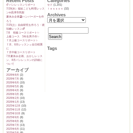
Recent Posts
Categories
🥐パンレッスンリポート
セド
(1,201)
7/29(水）福祉こども料理レッス
ｌｅｓｓｏｎ
(32)
ンin高津市民館
Archives
夏休み企画🏖️ハンバーガーを作
ろう
ム
7/25(土）自由研究を作ろう・琥
珀糖レッスン🌈
7月 初級コースリポート✨️
上級コース 5年生男子作✨️
７月上級コースリポート✨️
by CEDO)
７月、8月レッスン→全日程🈵
Tags
に
７月中級コースリポート
7月夏休み企画、おかしレッス
ン、8月パンレッスンの詳細に
ついて
アーカイブ
2026年8月
(2)
2026年7月
(8)
2026年6月
(10)
2026年5月
(8)
2026年4月
(9)
2026年3月
(6)
2026年2月
(10)
2026年1月
(13)
2025年12月
(10)
2025年11月
(12)
2025年10月
(9)
2025年9月
(8)
2025年8月
(6)
2025年7月
(13)
2025年6月
(11)
2025年5月
(8)