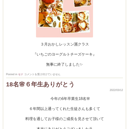
３月おかしレッスン🈵クラス
『いちごのヨーグルトチーズケーキ』
無事に終了しました✨
い
Posted in
セド
コメントを受け付けていません
ち
ご
18名🌸６年生ありがとう
の
ヨ
2022/03/12
ー
グ
今年の6年卒業生18名🌸
ル
ト
チ
６年間以上通ってくれた生徒さんも多くて
ー
ズ
ケ
料理を通してお子様のご成長を見させて頂いて
ー
キ
は
本当にありがとうございました🙇