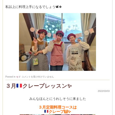
私以上に料理上手になるでしょう🕊️🍀
18
Posted in
セド
コメントを受け付けていません
名
🌸
３月
クレープレッスン
✨
６
年
生
2022/03/03
あ
り
みんなほんとにうれしそうに来ました
が
と
３月定期料理コースは
う
は
クレープ
🙌
✨