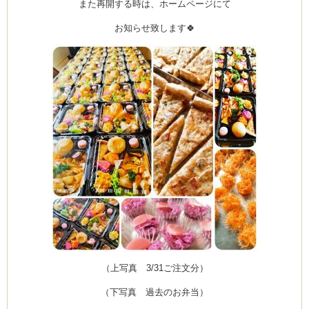
また再開する時は、ホームページにて
お知らせ致します🍀
ーヌ
ム
インス
新百合ヶ丘の料理教
タグラ
（上写真 3/31ご注文分）
（下写真 過去のお弁当）