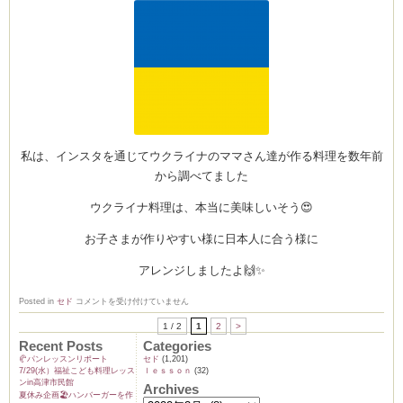
私は、インスタを通じてウクライナのママさん達が作る料理を数年前
から調べてました
ウクライナ料理は、本当に美味しいそう😍
お子さまが作りやすい様に日本人に合う様に
アレンジしましたよ🙌✨
4
Posted in
セド
コメントを受け付けていません
月
レ
1 / 2
1
2
>
ッ
ス
Recent Posts
Categories
ン
🥐パンレッスンリポート
セド
(1,201)
の
7/29(水）福祉こども料理レッス
ｌｅｓｓｏｎ
(32)
お
ンin高津市民館
知
Archives
夏休み企画🏖️ハンバーガーを作
ら