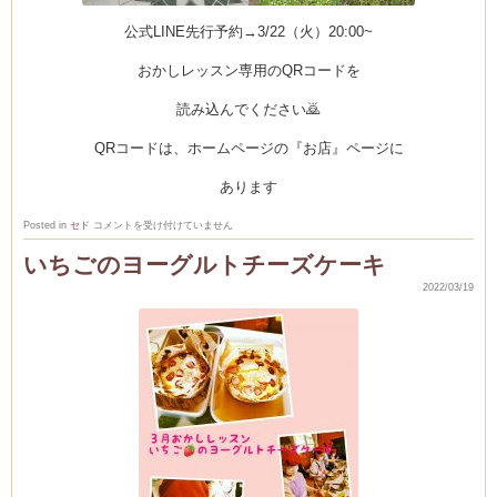
公式LINE先行予約→3/22（火）20:00~
おかしレッスン専用のQRコードを
読み込んでください🙇
QRコードは、ホームページの『お店』ページに
あります
4
Posted in
セド
コメントを受け付けていません
月
お
いちごのヨーグルトチーズケーキ
か
し
2022/03/19
レ
ッ
ス
ン
の
お
知
ら
せ
🍀
🍳
は