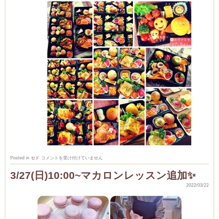
ム
室・テイクアウト
お
Posted in
セド
コメントを受け付けていません
弁
当
3/27(日)10:00~マカロンレッスン追加✨
し
ば
2022/03/22
ら
く
お
休
み
し