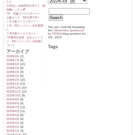
せ
ろう
は
7/25(土）自由研究を作ろう・琥
珀糖レッスン🌈
7月 初級コースリポート✨️
上級コース 5年生男子作✨️
７月上級コースリポート✨️
７月、8月レッスン→全日程🈵
You are currently browsing
に
the
Clémentine (produced
７月中級コースリポート
by CEDO)
blog archives for
3月, 2022.
7月夏休み企画、おかしレッス
ン、8月パンレッスンの詳細に
ついて
Tags
アーカイブ
2026年8月
(2)
2026年7月
(8)
2026年6月
(10)
2026年5月
(8)
2026年4月
(9)
2026年3月
(6)
2026年2月
(10)
2026年1月
(13)
2025年12月
(10)
2025年11月
(12)
2025年10月
(9)
2025年9月
(8)
2025年8月
(6)
2025年7月
(13)
2025年6月
(11)
2025年5月
(8)
2025年4月
(9)
2025年3月
(4)
2025年2月
(8)
2025年1月
(5)
2024年12月
(10)