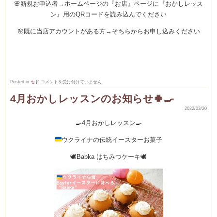
🌸新規お申込者→ホームページの『お店』ページに『おかしレッス
ン』用のQRコードを読み込んでください
(produced by
🌸既に当店アカウントがある方→そちらからお申し込みください
3/27(日)10:00~
Posted in
セド
コメントを受け付けていません
マ
カ
4月おかしレッスンのお知らせ🍀🍳
ロ
ン
2022/03/20
レ
ッ
🍳4月おかしレッスン🍳
ス
ン
追
ウクライナの伝統イースターお菓子
加
✨
は
🕊️Babka はちみつケーキ🕊️