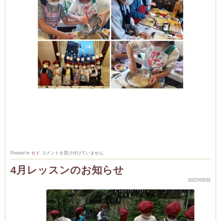
３
Posted in
セド
コメントを受け付けていません
月
4月レッスンのお知らせ
ク
レ
ー
2022/03/02
プ
レ
ッ
ス
ン
✨