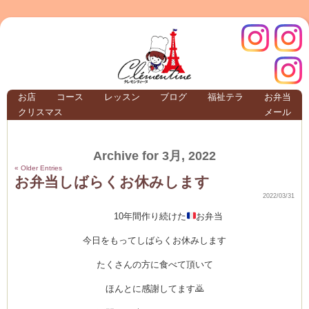
クレモ
インス
お店
コース
レッスン
ブログ
福祉テラ
お弁当
クリスマス
メール
TERRA
Archive for 3月, 2022
クレモンティーヌ –
« Older Entries
お弁当しばらくお休みします
2022/03/31
10年間作り続けた
お弁当
ンティ
タグラ
今日をもってしばらくお休みします
テラ
たくさんの方に食べて頂いて
ほんとに感謝してます🙇