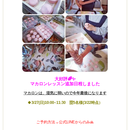
ま
す
は
Clémentine
大好評🌈✨
マカロンレッスン追加日程しました
マカロンは、湿気に弱いので今年最後になります
🍀3/27(日)10:00~11:30 🈳5名様(3/22時点）
ご予約方法→公式LINEからのみ🙏