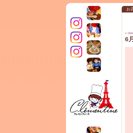
お
« Old
6
インス
動
画
プ
クレモ
レ
ー
ヤ
TERRA
ー
タグラ
ンティ