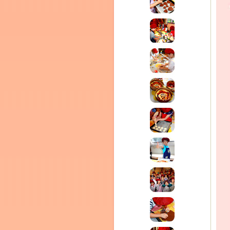
テラ
クレモンティーヌ –
ム
ーヌ
インス
タグラ
新百合ヶ丘の料理教