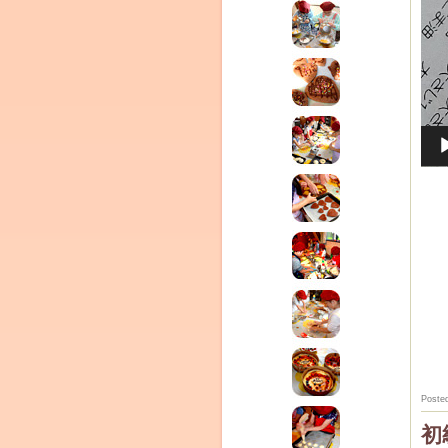
Poste
初