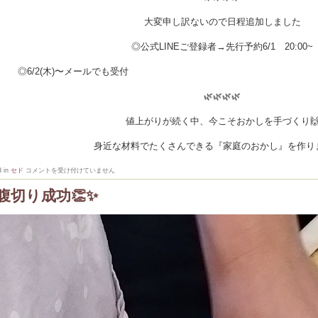
大変申し訳ないので日程追加しました
◎公式LINEご登録者→先行予約6/1 20:00~
6/2(木)〜メールでも受付
🌿🌿🌿🌿
値上がりが続く中、今こそおかしを手づくり
身近な材料でたくさんできる『家庭のおかし』を作り
6
d in
セド
コメントを受け付けていません
月
お
腹切り成功👏✨
か
し
レ
ッ
ス
ン
日
程
追
加
は