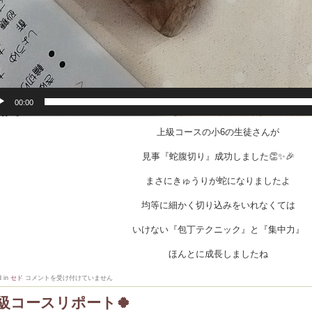
00:00
上級コースの小6の生徒さんが
見事『蛇腹切り』成功しました👏✨🎉
まさにきゅうりが蛇になりましたよ
均等に細かく切り込みをいれなくては
いけない『包丁テクニック』と『集中力』
ほんとに成長しましたね
蛇
d in
セド
コメントを受け付けていません
腹
切
級コースリポート🍀
り
成