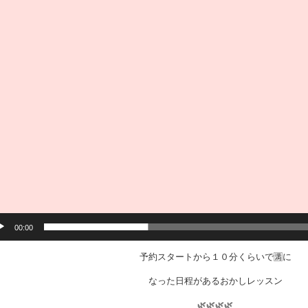
00:00
予約スタートから１０分くらいで🈵に
なった日程があるおかしレッスン
🌿🌿🌿🌿