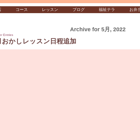
店
コース
レッスン
ブログ
福祉テラ
お弁
Archive for 5月, 2022
er Entries
月おかしレッスン日程追加