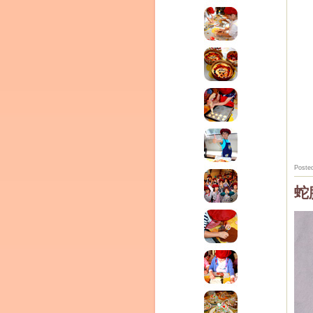
◎
Poste
蛇
動
Clémentine
画
プ
レ
ー
ヤ
ー