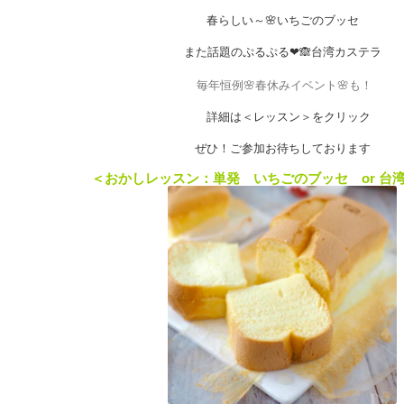
春らしい～🌸いちごのブッセ
また話題のぷるぷる❤🙈台湾カステラ
毎年恒例🌸春休みイベント🌸も！
詳細は＜レッスン＞をクリック
ぜひ！ご参加お待ちしております
＜おかしレッスン：単発 いちごのブッセ or 台