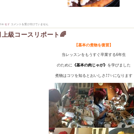
3
d in
セド
コメントを受け付けていません
月
レ
月上級コースリポート🌈
ッ
ス
ン
【基本の煮物を復習】
の
お
知
当レッスンをもうすぐ卒業する6年生
ら
せ
は
のために
《基本の肉じゃが》
を学びました
煮物はコツを知るとおいしさ⤴⤴✨になります