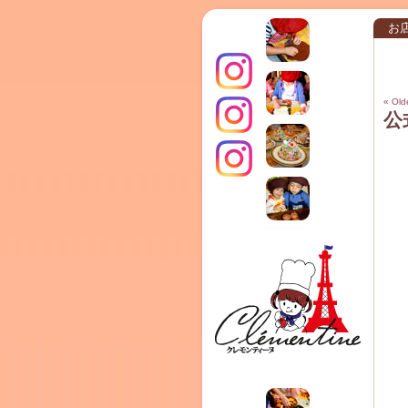
お
« Old
公
インス
クレモ
TERRA
タグラ
ンティ