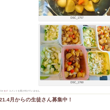
DSC_1757
DSC_1760
2
d in
セド
コメントを受け付けていません
月
上
021.4月からの生徒さん募集中！
級
コ
ー
ス