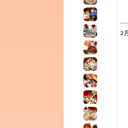
Poste
2
(produced by