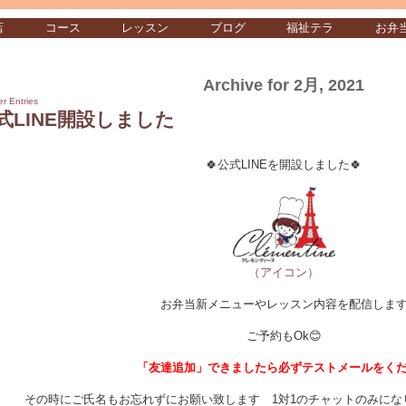
店
コース
レッスン
ブログ
福祉テラ
お弁
Archive for 2月, 2021
er Entries
式LINE開設しました
🍀公式LINEを開設しました🍀
（アイコン）
お弁当新メニューやレッスン内容を配信しま
ご予約もOk😊
「友達追加」できましたら必ずテストメールをく
その時にご氏名もお忘れずにお願い致します 1対1のチャットのみにな