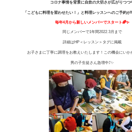
リ
コロナ事情を背景に自炊の大切さが広がりつつ
ポ
ー
ト
「こどもに料理を習わせたい！」と料理レッスンへのご予約が
🌈
は
毎年4月から新しいメンバーでスタート🌈✨
同じメンバーで1年間2022.3月まで
詳細はHP＜レッスン＞タグに掲載
お子さまに丁寧に調理をお教えいたします！この機会にいか
男の子生徒さん急増中⤴✨