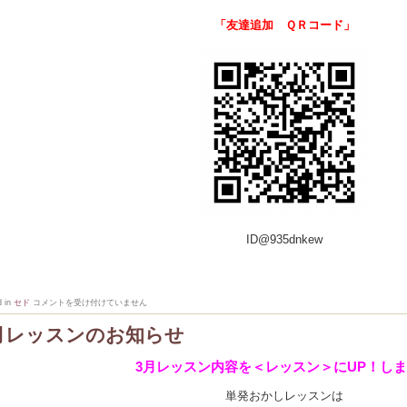
「友達追加 ＱＲコード」
ID@935dnkew
公
d in
セド
コメントを受け付けていません
式
LINE
月レッスンのお知らせ
開
設
し
3月レッスン内容を＜レッスン＞にUP！し
ま
し
た
単発おかしレッスンは
は