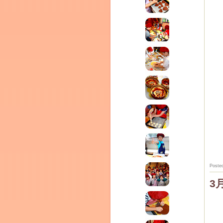
テラ
クレモンティーヌ –
ム
ーヌ
インス
Poste
3
タグラ
新百合ヶ丘の料理教