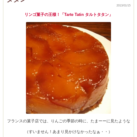
教
室
2013/01/15
の
日
リンゴ菓子の王様！「Tarte Tatin タルトタタン」
程
の
お
知
ら
せ
は
フランスの菓子店では、りんごの季節の時に、たまーーに見たような
（すいません！あまり見かけなかったなぁ・・）