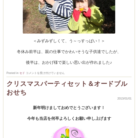
＜みずみずしくて、う～っすっぱい！＞
冬休み前半は、親の仕事でかわいそうな子供達でしたが、
後半は、おかげ様で楽しい思い出が作れました♪
年
Posted in
セド
コメントを受け付けていません
始
お
クリスマスパーティセット＆オードブル
休
み
おせち
中
に
ホ
2013/01/01
ッ・・
と
新年明けましておめでとうございます！
一
息
は
今年も当店を何卒よろしくお願い申し上げます