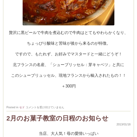
贅沢に黒ビールで牛肉を煮込むので牛肉はとてもやわらかくなり、
ちょっぴり酸味と苦味が後から来るのが特徴。
ですので、もたれず、お好みでマスタードと一緒にどうぞ！
北フランスの名産、「シューブリッセル：芽キャベツ」と共に
このシューブリュッセル、現地フランスから輸入されたもの！！
＋300円
Carbonnade
Posted in
セド
コメントを受け付けていません
Flamande
カ
2月のお菓子教室の日程のお知らせ
ル
ボ
ナ
2013/01/16
ー
ド
当店、大人気！母の愛情いっぱい
フ