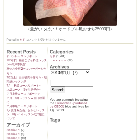
（量がいっぱい！オードブル風おせち25000円）
ク
Posted in
セド
コメントを受け付けていません
リ
ス
Recent Posts
Categories
マ
ス
🥐パンレッスンリポート
セド
(1,201)
パ
7/29(水）福祉こども料理レッス
ｌｅｓｓｏｎ
(32)
ー
ンin高津市民館
Archives
テ
夏休み企画🏖️ハンバーガーを作
ィ
セ
ろう
ッ
7/25(土）自由研究を作ろう・琥
ト
珀糖レッスン🌈
＆
7月 初級コースリポート✨️
オ
上級コース 5年生男子作✨️
ー
７月上級コースリポート✨️
ド
７月、8月レッスン→全日程🈵
You are currently browsing
ブ
に
the
Clémentine (produced
ル
７月中級コースリポート
by CEDO)
blog archives for
お
1月, 2013.
7月夏休み企画、おかしレッス
せ
ン、8月パンレッスンの詳細に
ち
は
ついて
Tags
アーカイブ
2026年8月
(2)
2026年7月
(8)
2026年6月
(10)