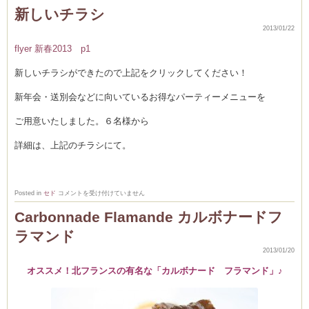
日
新しいチラシ
の
お
2013/01/22
菓
子
flyer 新春2013 p1
教
室
の
新しいチラシができたので上記をクリックしてください！
一
コ
マ・・
新年会・送別会などに向いているお得なパーティーメニューを
(ロ
ー
ル
ご用意いたしました。６名様から
ケ
ー
キ
詳細は、上記のチラシにて。
編）
は
新
Posted in
セド
コメントを受け付けていません
し
い
Carbonnade Flamande カルボナードフ
チ
ラ
ラマンド
シ
は
2013/01/20
オススメ！北フランスの有名な「カルボナード フラマンド」♪