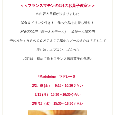
ラ
＜＜フランスマモンの2月のお菓子教室＞＞
マ
ン
ド
の内容＆日程が決まりました
は
試食＆ドリンク付き！ 作った品をお持ち帰り！
料金2000円（親一人＆子一人） 追加一人1000円
予約方法：ＨＰのＣＯＮＴＡＣＴ欄からメールまたはＴＥＬにて
持ち物：エプロン、ゴムべら
♪2月は、初めて作るフランス伝統菓子の代表♪
「Madeleine マドレーヌ」
2/2、/9 (土） 9:15～10:30ぐらい
2/11 (月） 15:30～16:30ぐらい
2/6 /13（水） 15:30～16:30ぐらい