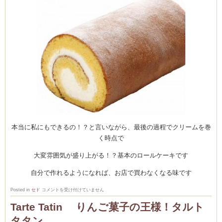
本当に私にもできるの！？と言いながら、最後の過程でクリームを巻
く時点で
大変雰囲気が盛り上がる！？基本のロールケーキです
自分で作れるようになれば、お店で買わなくなる味です
2
Posted in
セド
コメントを受け付けていません
月
の
Tarte Tatin りんご菓子の王様！タルト
お
菓
タタン
子