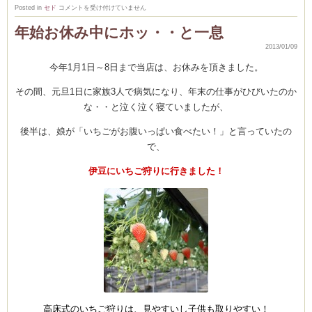
Tarte
Posted in
セド
コメントを受け付けていません
Tatin
年始お休み中にホッ・・と一息
り
ん
ご
2013/01/09
菓
子
今年1月1日～8日まで当店は、お休みを頂きました。
の
王
様！
その間、元旦1日に家族3人で病気になり、年末の仕事がひびいたのか
タ
ル
な・・と泣く泣く寝ていましたが、
ト
タ
タ
後半は、娘が「いちごがお腹いっぱい食べたい！」と言っていたの
ン
で、
は
伊豆にいちご狩りに行きました！
高床式のいちご狩りは、見やすいし子供も取りやすい！