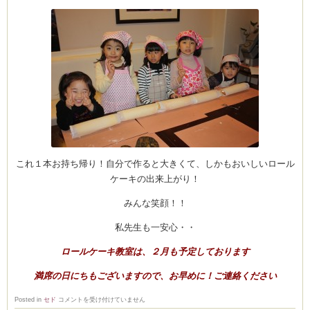
CEDO)
これ１本お持ち帰り！自分で作ると大きくて、しかもおいしいロール
ケーキの出来上がり！
みんな笑顔！！
私先生も一安心・・
ロールケーキ教室は、２月も予定しております
満席の日にちもございますので、お早めに！ご連絡ください
あ
Posted in
セド
コメントを受け付けていません
る