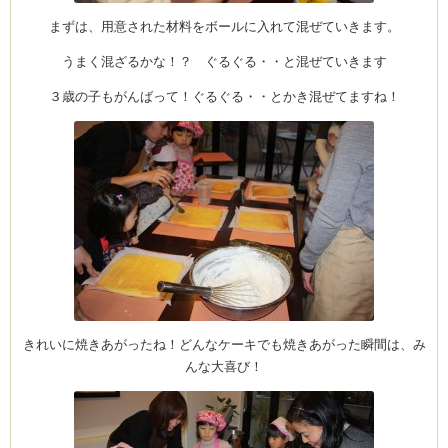
まずは、用意された材料をボールに入れて混ぜていきます。
うまく混ざるかな！？ ぐるぐる・・と混ぜていきます
Clémentine
３歳の子もがんばって！ぐるぐる・・とかき混ぜてますね！
きれいに焼きあがったね！どんなケーキでも焼きあがった瞬間は、み
んな大喜び！