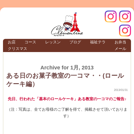
クレモ
インス
お店
コース
レッスン
ブログ
福祉テラ
お弁当
クリスマス
メール
TERRA
Archive for 1月, 2013
クレモンティーヌ –
ある日のお菓子教室の一コマ・・(ロール
ケーキ編）
2013/01/31
先日、行われた「基本のロールケーキ」ある教室の一コマのご報告♪
ンティ
タグラ
（注：写真は、全てお母様のご了解を得て、掲載させて頂いておりま
テラ
す）