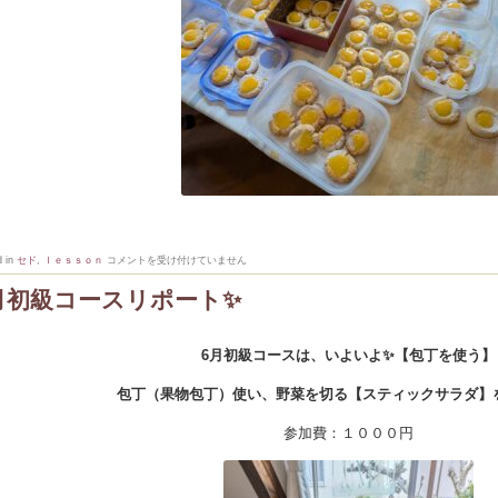
6/27(土)
d in
セド
,
ｌｅｓｓｏｎ
コメントを受け付けていません
🍋
レ
月初級コースリポート✨️
モ
ン
カ
ー
ド
6月初級コースは、いよいよ✨【包丁を使う】
ク
ッ
キ
包丁（果物包丁）使い、野菜を切る【スティックサラダ】
ー
レ
参加費：１０００円
ッ
ス
ン
は