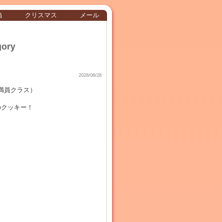
当
クリスマス
メール
gory
2026/06/28
満員クラス）
のクッキー！
。