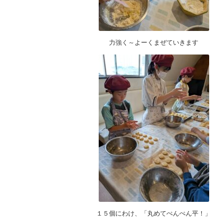
力強く～よーくまぜていきます
１５個にわけ、「丸めてぺんぺん平！」