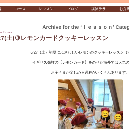
店
コース
レッスン
ブログ
福祉テラ
お弁
Archive for the ‘ｌｅｓｓｏｎ’ Cate
er Entries
/27(土)🍋レモンカードクッキーレッスン
6/27（土）初夏にふさわしいレモンのクッキーレッスン（
イギリス発祥の【レモンカード】をのせた海外では人気
お子さまが楽しめる過程がたくさんあります