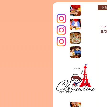
お
« Old
6
インス
クレモ
TERRA
タグラ
ンティ