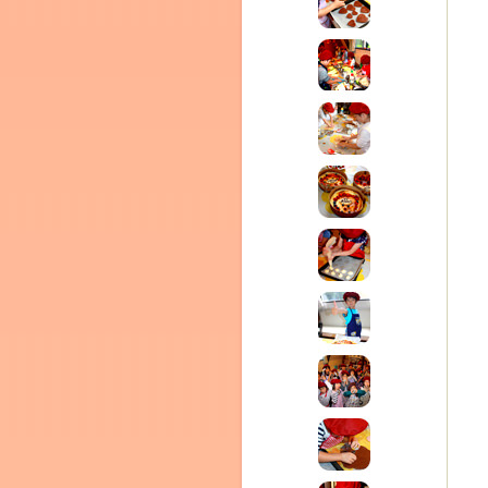
テラ
クレモンティーヌ –
ム
ーヌ
インス
タグラ
新百合ヶ丘の料理教