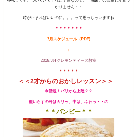
移転しても、ついてきてくれた子達なので、
「感謝」
の言葉しか見つ
かりません・・
時が止まればいいのに。。。って思っちゃいますね
＊＊＊＊＊＊＊
Clémentine
3月スケジュール（PDF)
↓
2019.3月クレモンティーヌ教室
＊＊＊＊＊
＜＜2才からのおかしレッスン＞＞
今話題！パリから上陸？？
型いらずの外はカリッ、中は、ふわっ・・の
＊＊パンビー＊＊