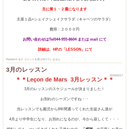
主に第１・２週になります
主菜１品+シェイクシェイクサラダ（キャベツのサラダ）
ム
費用：２０００円
お問い合わせはTel044-955-8604 または mail にて
室・テイクアウト
詳細は、HPの「LESSON」にて
４
Posted in
セド
コメントを受け付けていません
月
か
3月のレッスン
ら
の
2019/02/17
ク
＊＊Leçon de Mars 3月レッスン＊＊
ラ
ス
募
3月のレッスンのスケジュールが決まりました！
集
中！
は
お別れのシーズンですね・・
当レッスンでも園児から8年間通ってくれた生徒さん達が
4月より中学生になり、お別れになるのが、今から寂しくて・・・