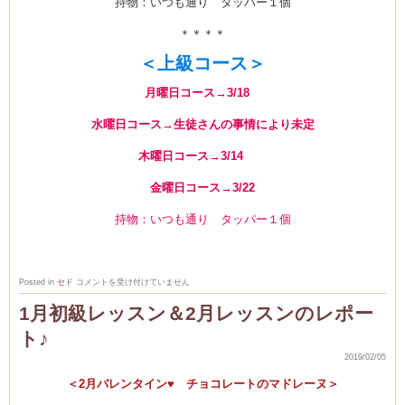
持物：いつも通り タッパー１個
＊＊＊＊
＜上級コース＞
月曜日コース→3/18
水曜日コース→生徒さんの事情により未定
木曜日コース→3/14
金曜日コース→3/22
持物：いつも通り タッパー１個
3
Posted in
セド
コメントを受け付けていません
月
の
1月初級レッスン＆2月レッスンのレポー
レ
ッ
ト♪
ス
ン
は
2019/02/05
＜2月バレンタイン♥ チョコレートのマドレーヌ＞