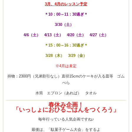
3月、4月のレッスン予定
＊10：00～11：30過ぎ＊
3/30（土）
4/6（土） 4/13（土） 4/20（土） 4/27（土）
＊15：00～16：30過ぎ＊
3/28（木） 3/29（金）
※4月は未定
持物：2300円（兄弟割引なし）直径15cmのケーキが入る皿等 ゴム
べら
水筒 エプロン（あれば） タオル
春休み企画！
「いっしょにおひるごはんをつくろう」
毎年行っている人気企画ですね♪
最後は、「駄菓子ゲーム大会」をするよ