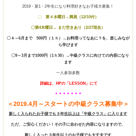
2019・新1・2年生になり料理好きなお子様大募集！
〇
第４水曜日→満員（12/10付）
ーヌ
ム
〇第4木曜日→ まだ空きあり（2/27現在）
〇４～6月まで 500円（１ｈ）→お料理ってなあに？を、楽しみなが
インス
ら学びます
〇9～3月まで1000円（1ｈ30）→中級クラスに向けての内容になり
新百合ヶ丘の料理教
ます
一人参加多数
詳細は、HPの「LESSON」にて
＊＊＊＊＊＊＊
タグラ
＜2019.4月～スタートの中級クラス募集中＞
新しく入られたお子様でも３年生以上は「中級クラス」に入ります
ただ、ご安心ください！その子に合わせた内容になりますので、
新しく入った３年生以上のお子様でも大丈夫です