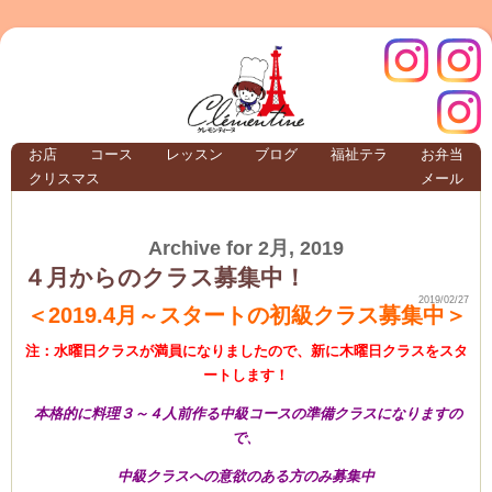
クレモ
インス
お店
コース
レッスン
ブログ
福祉テラ
お弁当
クリスマス
メール
TERRA
Archive for 2月, 2019
クレモンティーヌ –
４月からのクラス募集中！
2019/02/27
＜2019.4月～スタートの初級クラス募集中＞
注：水曜日クラスが満員になりましたので、新に木曜日クラスをスタ
ンティ
タグラ
ートします！
本格的に料理３～４人前作る中級コースの準備クラスになりますの
テラ
で、
中級クラスへの意欲のある方のみ募集中