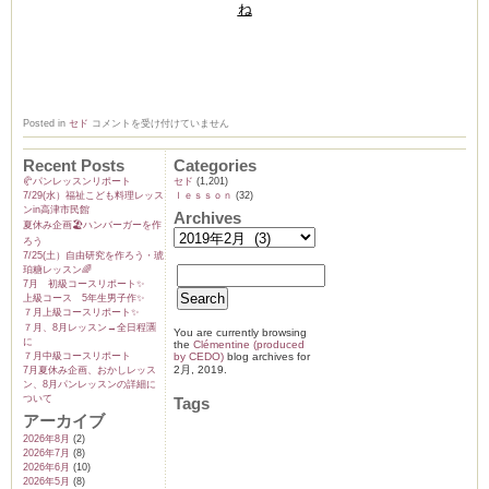
ね
1
Posted in
セド
コメントを受け付けていません
月
初
級
Recent Posts
Categories
レ
🥐パンレッスンリポート
セド
(1,201)
ッ
7/29(水）福祉こども料理レッス
ｌｅｓｓｏｎ
(32)
ス
ンin高津市民館
ン
Archives
夏休み企画🏖️ハンバーガーを作
＆
2
ろう
月
7/25(土）自由研究を作ろう・琥
レ
珀糖レッスン🌈
ッ
7月 初級コースリポート✨️
ス
上級コース 5年生男子作✨️
ン
７月上級コースリポート✨️
の
７月、8月レッスン→全日程🈵
レ
You are currently browsing
ポ
に
the
Clémentine (produced
ー
７月中級コースリポート
by CEDO)
blog archives for
ト
2月, 2019.
7月夏休み企画、おかしレッス
♪
ン、8月パンレッスンの詳細に
は
ついて
Tags
アーカイブ
2026年8月
(2)
2026年7月
(8)
2026年6月
(10)
2026年5月
(8)