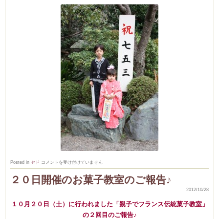
(produced by
祝！
Posted in
セド
コメントを受け付けていません
七・
五・
２０日開催のお菓子教室のご報告♪
三
の
2012/10/28
お
祝
１０月２０日（土）に行われました「親子でフランス伝統菓子教室」
い
プ
の２回目のご報告♪
レ