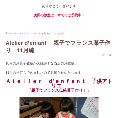
ありがとうございます
次回の教室は、すでにご予約中！
う
Posted in
ｌｅｓｓｏｎ
コメントを受け付けていません
ま
く
Atelier d’enfant 親子でフランス菓子作
で
き
り 11月編
た
ね！
親
2012/10/13
子
で
10月のお菓子教室が大好評！な当店のお教室。
伝
統
菓
11月の予定もできましたのでお知らせいたします
子
教
Ａｔｅｌｉｅｒ ｄ’ｅｎｆａｎｔ 子供アト
室
♪
リエ
は
「親子でフランス伝統菓子作り！」