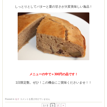
しっとりとしてバターと栗の甘さが大変美味しい逸品！
メニューの中で＋300円の品です！
1日限定数。ぜひ！この機会にご賞味くださいませ！！
秋
Posted in
セド
コメントを受け付けていません
の
味
1 / 2
1
2
>