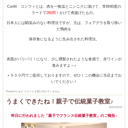
Confit コンフィとは、肉を一晩塩とニンニクに漬けて、常時80度の
ラードで
2時間！
かけて煮揚げたもの。
日本人には馴染みのない料理法ですが、元は、フォアグラを取り除い
た鴨肉を
保存食になるように生み出された料理法。
表面がパリパリ！になり、少し燻製されたような食感で、赤ワインが
進みますよ～♪
＋５００円でご提供しておりますので、ぜひ！この機会に当店までお
いでください！
国
Posted in
セド
コメントを受け付けていません
産
森
うまくできたね！親子で伝統菓子教室♪
林
鶏
2012/10/14
の
Confit
コ
昨日に行われました「親子でフランス伝統菓子教室」のご報告♪
ン
フ
ィ！