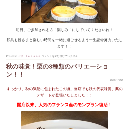
明日、ご参加される方！楽しみ！にしていてくださいね！
私共も皆さまと楽しい時間を一緒に過ごせるよう一生懸命努力いたし
ます！！
Atelier
Posted in
セド
,
ｌｅｓｓｏｎ
コメントを受け付けていません
d’enfants!
お
秋の味覚！栗の3種類のバリエーショ
菓
子
教
ン！！
室！
の
2012/10/08
準
備！
すっかり、秋の気配に包まれたこの頃。当店でも秋の代表味覚、栗の
は
デザートが登場いたしました！！
開店以来、人気のフランス産の
モンブラン
復活！