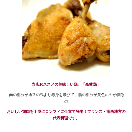
ご
報
告
♪
は
当店おススメの美味しい鶏、「森林鶏」
肉の部分が通常の鶏より赤身を帯びて、脂の部分が黄色いのが特徴
の
おいしい鶏肉を丁寧にコンフィに仕立て登場！フランス・南西地方の
代表料理です。