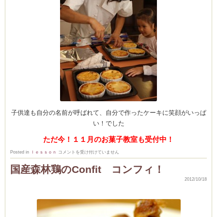
子供達も自分の名前が呼ばれて、自分で作ったケーキに笑顔がいっぱ
い！でした
ただ今！１１月のお菓子教室も受付中！
２
Posted in
ｌｅｓｓｏｎ
コメントを受け付けていません
０
日
国産森林鶏のConfit コンフィ！
開
催
2012/10/18
の
お
菓
子
教
室
の