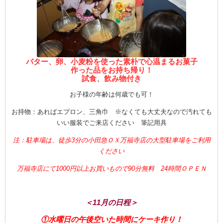
バター、卵、小麦粉を使った素朴で心温まるお菓子
作った品をお持ち帰り！
試食、飲み物付き
お子様の年齢は何歳でも可！
お持物：あればエプロン、三角巾 ※なくても大丈夫なので汚れても
いい服装でご来店ください 筆記用具
注：駐車場は、徒歩3分の小田急ＯＸ万福寺店の大型駐車場をご利用
ください
万福寺店にて1000円以上お買いもので90分無料 24時間ＯＰＥＮ
＜11月の日程＞
①水曜日の午後空いた時間にケーキ作り！