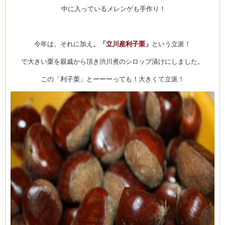
中に入っているメレンゲも手作り！
今年は、それに加え
、「立川産利子栗」
という立派！
で大きい栗を親戚から頂き渋川煮のシロップ漬けにしました。
この「利子栗」とーーーっても！大きくて立派！