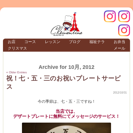
クレモ
インス
お店
コース
レッスン
ブログ
福祉テラ
お弁当
クリスマス
メール
TERRA
Archive for 10月, 2012
クレモンティーヌ –
« Older Entries
祝！七・五・三のお祝いプレートサービ
ス
2012/10/31
ンティ
タグラ
今の季節は、七・五・三ですね！
当店では、
テラ
デザートプレートに無料にてメッセージのサービス！