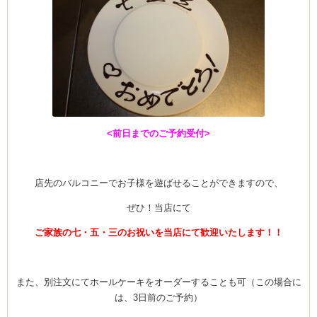
ーヌ
ム
インス
<前日までのご予約受付>
新百合ヶ丘の料理教
店先のバルコニーでお子様を遊ばせることができますので、
ぜひ！当店にて
ご家族の七・五・三のお祝いを当店にて歓迎いたします！！
タグラ
また、別注文にてホールケーキをオーダーすることも可（この場合に
は、3日前のご予約）