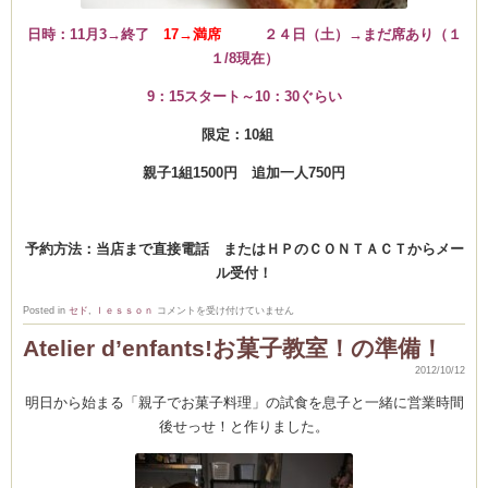
日時：11月3→終了
17→満席
２４日（土）→まだ席あり（１
１/8現在）
9：15スタート～10：30ぐらい
限定：10組
親子1組1500円 追加一人750円
予約方法：当店まで直接電話 またはＨＰのＣＯＮＴＡＣＴからメー
ル受付！
Atelier
Posted in
セド
,
ｌｅｓｓｏｎ
コメントを受け付けていません
d’enfant
Atelier d’enfants!お菓子教室！の準備！
親
子
で
2012/10/12
フ
ラ
明日から始まる「親子でお菓子料理」の試食を息子と一緒に営業時間
ン
ス
後せっせ！と作りました。
菓
子
作
り
11