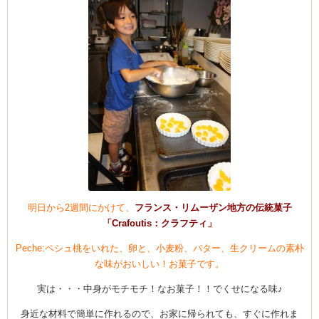
月
編
は
明日から2週間にかけて、
フランス・リムーザン地方の伝統菓子
「Crafoutis：クラフティ」
Peche:ペシュ桃をいれた、卵と、小麦粉、バター、生クリームの素朴
な味がおいしい！お菓子です。
実は・・・中身がモチモチ！なお菓子！！でくせになる味♪
身近な材料で簡単に作れるので、お家に帰られても、すぐに作れま