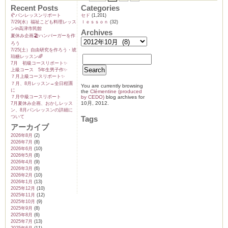
覚！
Recent Posts
Categories
栗
の
🥐パンレッスンリポート
セド
(1,201)
3
7/29(水）福祉こども料理レッス
ｌｅｓｓｏｎ
(32)
種
ンin高津市民館
類
Archives
夏休み企画🏖️ハンバーガーを作
の
バ
ろう
リ
7/25(土）自由研究を作ろう・琥
エ
珀糖レッスン🌈
ー
7月 初級コースリポート✨️
シ
上級コース 5年生男子作✨️
ョ
７月上級コースリポート✨️
ン！！
７月、8月レッスン→全日程🈵
は
You are currently browsing
に
the
Clémentine (produced
７月中級コースリポート
by CEDO)
blog archives for
10月, 2012.
7月夏休み企画、おかしレッス
ン、8月パンレッスンの詳細に
ついて
Tags
アーカイブ
2026年8月
(2)
2026年7月
(8)
2026年6月
(10)
2026年5月
(8)
2026年4月
(9)
2026年3月
(6)
2026年2月
(10)
2026年1月
(13)
2025年12月
(10)
2025年11月
(12)
2025年10月
(9)
2025年9月
(8)
2025年8月
(6)
2025年7月
(13)