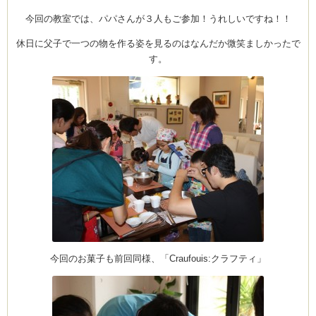
CEDO)
ー
ト
今回の教室では、パパさんが３人もご参加！うれしいですね！！
サ
ー
ビ
休日に父子で一つの物を作る姿を見るのはなんだか微笑ましかったで
ス
は
す。
今回のお菓子も前回同様、「Craufouis:クラフティ」