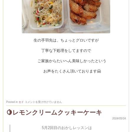
生の手羽先は、ちょっとグロいですが
丁寧な下処理をしてますので
ご家族からたいへん美味しかったという
お声をたくさん頂いております🤗
上
Posted in
セド
コメントを受け付けていません
級
コ
🍋レモンクリームクッキーケーキ
ー
ス
2024/05/24
リ
ポ
ー
5月2回目のおかしレッスンは
ト