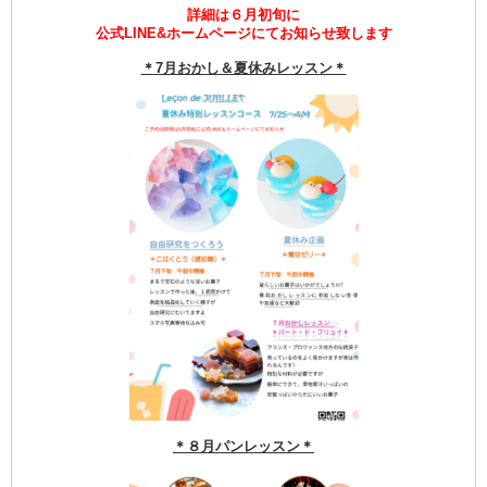
詳細は６月初旬に
公式LINE&ホームページにてお知らせ致します
＊7月おかし＆夏休みレッスン＊
ーヌ
ム
インス
新百合ヶ丘の料理教
タグラ
＊８月パンレッスン＊