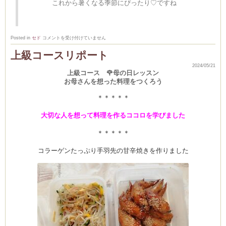
これから暑くなる季節にぴったり♡ですね
🍋
Posted in
セド
コメントを受け付けていません
レ
モ
上級コースリポート
ン
ク
2024/05/21
リ
上級コース 🌹母の日レッスン
ー
ム
お母さんを想った料理をつくろう
ク
ッ
＊＊＊＊＊
キ
ー
ケ
大切な人を想って料理を作るココロを学びました
ー
キ
は
＊＊＊＊＊
コラーゲンたっぷり手羽先の甘辛焼きを作りました