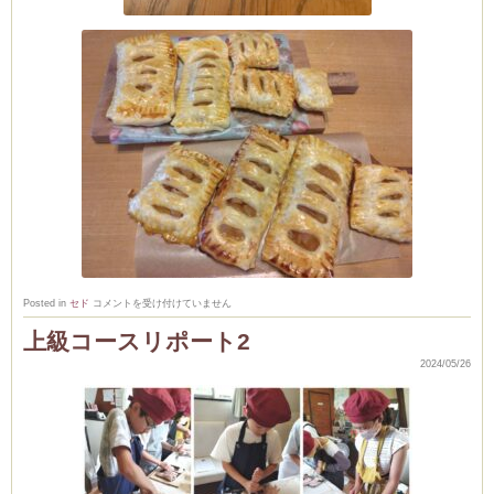
卒
Posted in
セド
コメントを受け付けていません
業
生
上級コースリポート2
の
そ
2024/05/26
の
後…
は