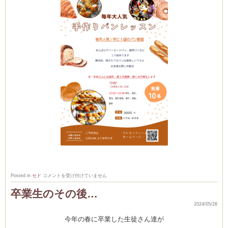
ム
室・テイクアウト
大
Posted in
セド
コメントを受け付けていません
人
気
卒業生のその後…
✨7
月
2024/05/28
お
か
し
今年の春に卒業した生徒さん達が
レ