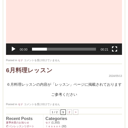
00:00
00:21
🍀
Posted in
セド
コメントを受け付けていません
6
月
6月料理レッスン
お
か
し
2024/05/13
レ
ッ
６月料理レッスンの内容が「レッスン」ページに掲載されております
ス
ン
の
ご参考ください
お
知
ら
6
Posted in
セド
コメントを受け付けていません
せ
月
は
料
1 / 2
1
2
>
理
レ
Recent Posts
Categories
ッ
夏季休業のお知らせ
セド
(1,202)
ス
🥐パンレッスンリポート
ｌｅｓｓｏｎ
(32)
ン