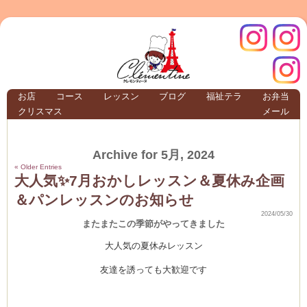
クレモ
インス
お店
コース
レッスン
ブログ
福祉テラ
お弁当
クリスマス
メール
TERRA
Archive for 5月, 2024
クレモンティーヌ –
« Older Entries
大人気✨7月おかしレッスン＆夏休み企画
＆パンレッスンのお知らせ
2024/05/30
またまたこの季節がやってきました
ンティ
タグラ
大人気の夏休みレッスン
テラ
友達を誘っても大歓迎です