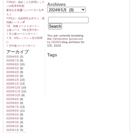
7/29(水）福祉こども料理レッス
は
Archives
ンin高津市民館
夏休み企画🏖️ハンバーガーを作
ろう
7/25(土）自由研究を作ろう・琥
珀糖レッスン🌈
7月 初級コースリポート✨️
上級コース 5年生男子作✨️
７月上級コースリポート✨️
You are currently browsing
７月、8月レッスン→全日程🈵
the
Clémentine (produced
に
by CEDO)
blog archives for
5月, 2024.
７月中級コースリポート
アーカイブ
Tags
2026年8月
(3)
2026年7月
(8)
2026年6月
(10)
2026年5月
(8)
2026年4月
(9)
2026年3月
(6)
2026年2月
(10)
2026年1月
(13)
2025年12月
(10)
2025年11月
(12)
2025年10月
(9)
2025年9月
(8)
2025年8月
(6)
2025年7月
(13)
2025年6月
(11)
2025年5月
(8)
2025年4月
(9)
2025年3月
(4)
2025年2月
(8)
2025年1月
(5)