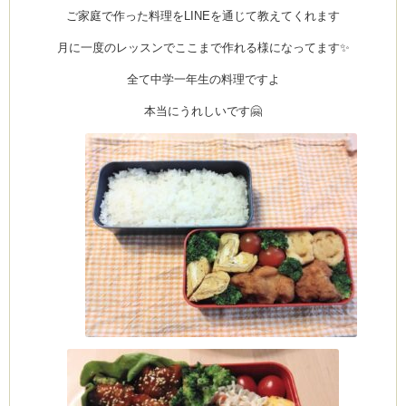
ッ
ご家庭で作った料理をLINEを通じて教えてくれます
ス
ン
＆
月に一度のレッスンでここまで作れる様になってます✨
夏
休
み
全て中学一年生の料理ですよ
企
Clémentine
画
＆
本当にうれしいです🤗
パ
ン
レ
ッ
ス
ン
の
お
知
ら
せ
は