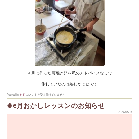
４月に作った薄焼き卵を私のアドバイスなしで
作れていたのは嬉しかったです
上
Posted in
セド
コメントを受け付けていません
級
コ
🍀6月おかしレッスンのお知らせ
ー
ス
2024/05/18
リ
動
ポ
ー
画
ト
プ
は
レ
ー