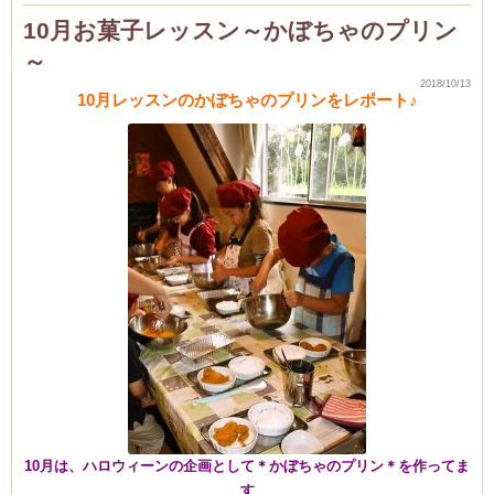
の
新
10月お菓子レッスン～かぼちゃのプリン
作
メ
～
ニ
ュ
ー
2018/10/13
10月レッスンのかぼちゃのプリンをレポート♪
＆
ク
リ
ス
マ
ス
弁
当
は
10月は、ハロウィーンの企画として＊かぼちゃのプリン＊を作ってま
す