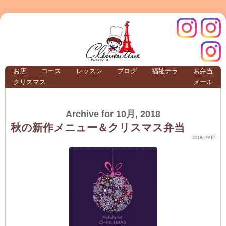
クレモ
インス
お店
コース
レッスン
ブログ
福祉テラ
お弁当
クリスマス
メール
TERRA
Archive for 10月, 2018
クレモンティーヌ –
秋の新作メニュー＆クリスマス弁当
2018/10/17
ンティ
タグラ
テラ