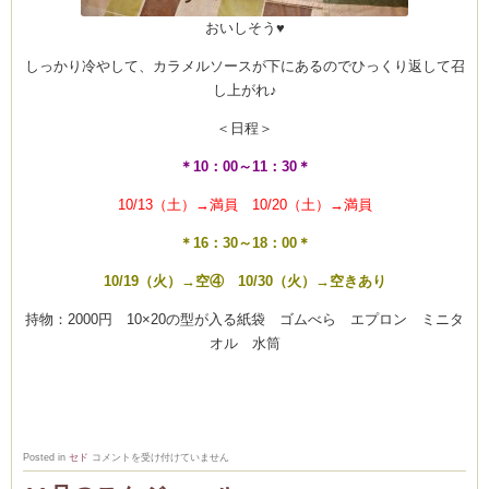
おいしそう♥
しっかり冷やして、カラメルソースが下にあるのでひっくり返して召
し上がれ♪
＜日程＞
＊10：00～11：30＊
10/13（土）→満員 10/20（土）→満員
＊16：30～18：00＊
10/19（火）→空④ 10/30（火）→空きあり
持物：2000円 10×20の型が入る紙袋 ゴムべら エプロン ミニタ
オル 水筒
10
Posted in
セド
コメントを受け付けていません
月
お