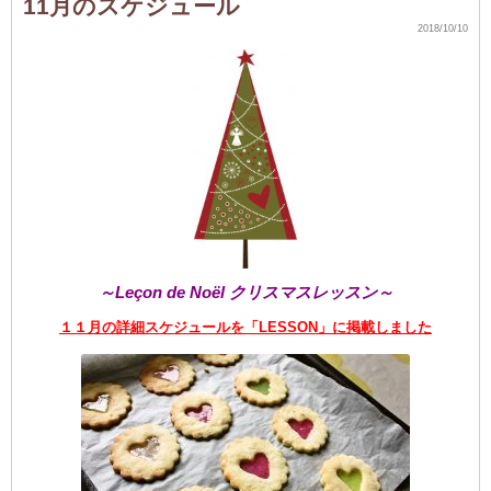
11月のスケジュール
菓
子
2018/10/10
レ
ッ
ス
ン
～
か
ぼ
ち
ゃ
の
プ
リ
ン
～
は
～Leçon de Noël クリスマスレッスン～
１１月の詳細スケジュールを「LESSON」に掲載しました