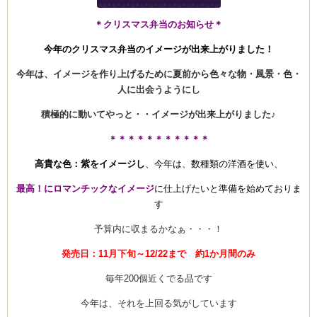
＊クリスマス弁当のお知らせ＊
今年のクリスマス弁当のイメージが出来上がりました！
ーヌ
ム
今年は、イメージを作り上げるために夏前から色々な物・風景・色・
人に出会うようにし
インス
積極的に動いてやっと・・イメージが出来上がりました♪
新百合ヶ丘の料理教
＊＊＊＊＊＊＊＊＊＊＊
高貴な色：紫をイメージし
、今年は、数種類の洋酒を使い、
最高！にロマンチックなイメージ
に仕上げたいと準備を始めておりま
す
予算内に収まるかなぁ・・・！
タグラ
発売日：11月下旬～12/22まで 約1か月間のみ
毎年200個近くでる品です
今年は、それを上回る気がしています