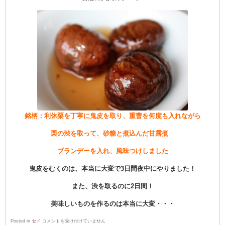
銘柄：利休栗を丁寧に鬼皮を取り、重曹を何度も入れながら
栗の渋を取って、砂糖と煮込んだ甘露煮
ブランデーを入れ、風味つけしました
鬼皮をむくのは、本当に大変で3日間夜中にやりました！
また、渋を取るのに2日間！
美味しいものを作るのは本当に大変・・・
秋
Posted in
セド
コメントを受け付けていません