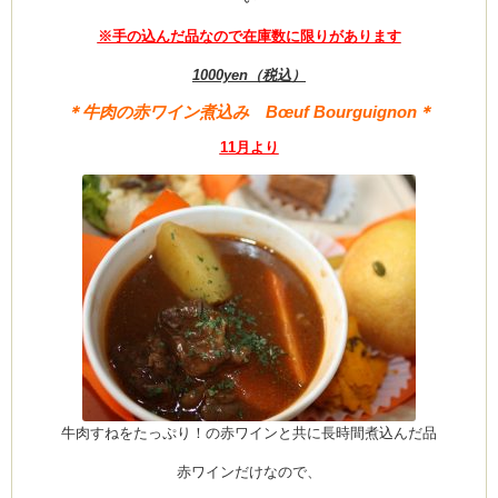
※手の込んだ品なので在庫数に限りがあります
(produced by
1000yen（税込）
＊牛肉の赤ワイン煮込み Bœuf Bourguignon＊
11月より
牛肉すねをたっぷり！の赤ワインと共に長時間煮込んだ品
赤ワインだけなので、