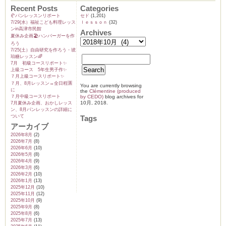
ッ
Recent Posts
Categories
ス
🥐パンレッスンリポート
セド
(1,201)
ン
7/29(水）福祉こども料理レッス
ｌｅｓｓｏｎ
(32)
～
ンin高津市民館
中
Archives
夏休み企画🏖️ハンバーガーを作
級
ク
ろう
ラ
7/25(土）自由研究を作ろう・琥
ス
珀糖レッスン🌈
～
7月 初級コースリポート✨️
は
上級コース 5年生男子作✨️
７月上級コースリポート✨️
７月、8月レッスン→全日程🈵
You are currently browsing
に
the
Clémentine (produced
７月中級コースリポート
by CEDO)
blog archives for
10月, 2018.
7月夏休み企画、おかしレッス
ン、8月パンレッスンの詳細に
ついて
Tags
アーカイブ
2026年8月
(2)
2026年7月
(8)
2026年6月
(10)
2026年5月
(8)
2026年4月
(9)
2026年3月
(6)
2026年2月
(10)
2026年1月
(13)
2025年12月
(10)
2025年11月
(12)
2025年10月
(9)
2025年9月
(8)
2025年8月
(6)
2025年7月
(13)