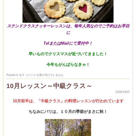
ステンドクラスクッキーレッスンは、毎年人気なのでご予約はお早目
に
TelまたはMailにて受付中！
早いものでクリスマスが近づいてきました！
今年もがんばらなきゃ！
11
Posted in
セド
コメントを受け付けていません
月
の
10月レッスン～中級クラス～
ス
ケ
2018/10/07
ジ
ュ
ー
10月前半は、「中級クラス」の料理レッスンが行われています
ル
は
ちなみにパリは、１０月の季節がまさに秋！