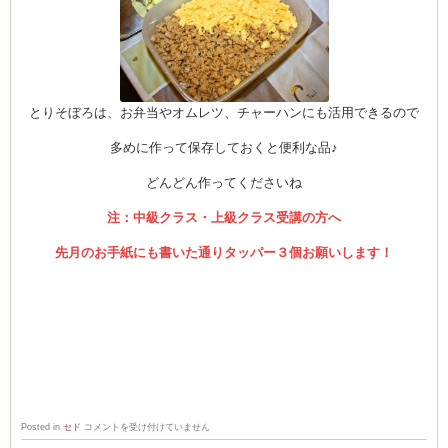
とりそぼろは、お弁当やオムレツ、チャーハンにも活用できるので
多めに作って保存しておくと便利な品♪
どんどん作ってくださいね
注：中級クラス・上級クラス受講の方へ
先月のお手紙にも書いた通りタッパー３個お願いします！
10
Posted in
セド
コメントを受け付けていません
月
レ