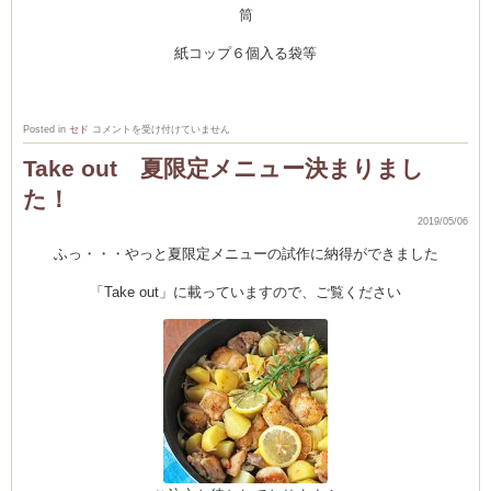
筒
紙コップ６個入る袋等
５
Posted in
セド
コメントを受け付けていません
月
の
Take out 夏限定メニュー決まりまし
お
菓
た！
子：
本
当
2019/05/06
に
ふ
ふっ・・・やっと夏限定メニューの試作に納得ができました
わ
ふ
わ
「Take out」に載っていますので、ご覧ください
♪
紙
コ
ッ
プ
の
シ
フ
ォ
ン
ケ
ー
キ
は