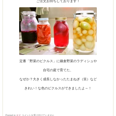
ご注文お待ちしております！
定番「野菜のピクルス」に鎌倉野菜のラディシュや
自宅の庭で育てた、
なぜか？大きく成長しなかったたまねぎ（笑）など
きれい！な色のピクルスができましたよ～！
Take
Posted in
セド
コメントを受け付けていません