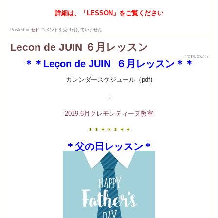
詳細は、「LESSON」をご覧ください
5
Posted in
セド
コメントを受け付けていません
月
レ
Lecon de JUIN ６月レッスン
ッ
ス
2019/05/15
ン
＊＊Leçon de JUIN ６月レッスン＊＊
の
風
景
カレンダースケジュール（pdf)
♪
は
↓
2019.6月クレモンティーヌ教室
＊＊＊＊＊＊＊
＊父の日レッスン＊