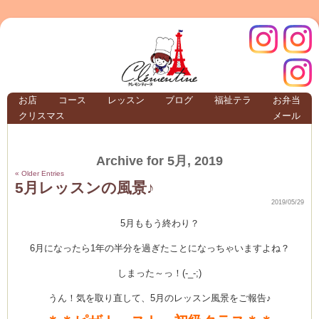
クレモ
インス
お店
コース
レッスン
ブログ
福祉テラ
お弁当
クリスマス
メール
TERRA
Archive for 5月, 2019
クレモンティーヌ –
« Older Entries
5月レッスンの風景♪
2019/05/29
5月ももう終わり？
ンティ
タグラ
6月になったら1年の半分を過ぎたことになっちゃいますよね？
テラ
しまった～っ！(-_-;)
うん！気を取り直して、5月のレッスン風景をご報告♪