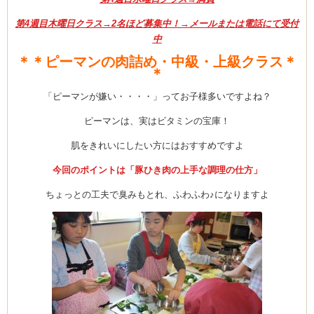
CEDO)
第4週目木曜日クラス→2名ほど募集中！→メールまたは電話にて受付
中
＊＊ピーマンの肉詰め・中級・上級クラス＊
＊
「ピーマンが嫌い・・・・」ってお子様多いですよね？
ピーマンは、実はビタミンの宝庫！
肌をきれいにしたい方にはおすすめですよ
今回のポイントは「豚ひき肉の上手な調理の仕方」
ちょっとの工夫で臭みもとれ、ふわふわ♪になりますよ