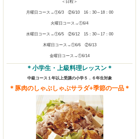
＜日程＞
月曜日コース→①6/3 ②6/10 16：30～18：00
火曜日コース→①6/4
水曜日コース→①6/5 ②6/12 15：30～17：00
木曜日コース→①6/6 ②6/13
金曜日コース→①6/14
＊小学生・上級料理レッスン＊
中級コース１年以上受講の小学５．６年生対象
＊豚肉のしゃぶしゃぶサラダ+季節の一品＊