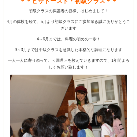
＊＊ピザトースト・初級クラス＊＊
初級クラスの保護者の皆様、はじめまして！
4月の体験を経て、5月より初級クラスにご参加頂き誠にありがとうご
ーヌ
ム
ざいます
4～6月までは、料理の初めの一歩！
インス
9～3月までは中級クラスを意識した本格的な調理になります
新百合ヶ丘の料理教
一人一人に寄り添って、＜調理＞を教えていきますので、1年間よろ
しくお願い致します！
タグラ