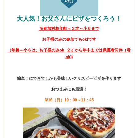
大人気！お父さんにピザをつくろう！
※参加対象年齢＝２才～小６まで
お子様のみの参加でもok!です
（年長～小６は、お子様のみok ２才から年中までは保護者同伴（母
ok))
簡単！にできてしかも美味しいクリスピーピザを作ります
おつまみにも最適！
6/16（日）10：00～11：45