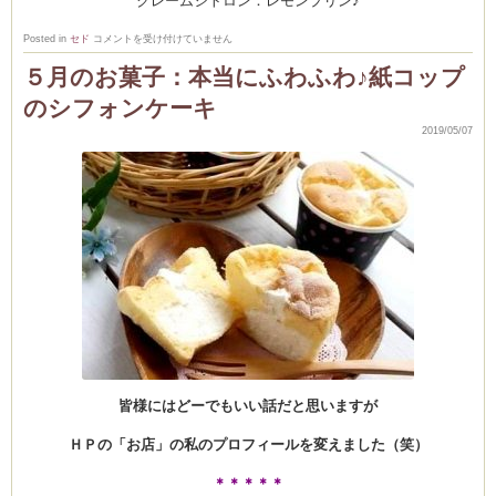
クレームシトロン：レモンプリン♪
Lecon
Posted in
セド
コメントを受け付けていません
de
JUIN
５月のお菓子：本当にふわふわ♪紙コップ
６
月
レ
のシフォンケーキ
ッ
ス
2019/05/07
ン
は
皆様にはどーでもいい話だと思いますが
ＨＰの「お店」の私のプロフィールを変えました（笑）
＊＊＊＊＊