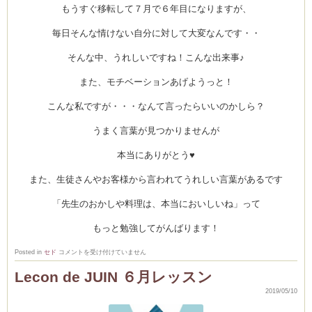
もうすぐ移転して７月で６年目になりますが、
毎日そんな情けない自分に対して大変なんです・・
そんな中、うれしいですね！こんな出来事♪
また、モチベーションあげようっと！
こんな私ですが・・・なんて言ったらいいのかしら？
うまく言葉が見つかりませんが
本当にありがとう♥
また、生徒さんやお客様から言われてうれしい言葉があるです
「先生のおかしや料理は、本当においしいね」って
もっと勉強してがんばります！
ち
Posted in
セド
コメントを受け付けていません
ょ
っ
Lecon de JUIN ６月レッスン
と
感
2019/05/10
動
し
て