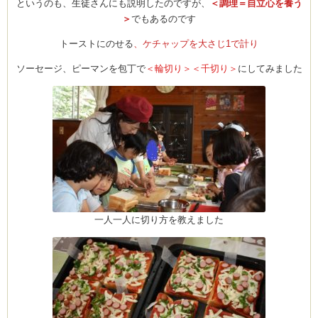
というのも、生徒さんにも説明したのですが、
＜調理＝自立心を養う
＞
でもあるのです
トーストにのせる
、ケチャップを大さじ1で計り
Clémentine
ソーセージ、ピーマンを包丁で
＜輪切り＞＜千切り＞
にしてみました
一人一人に切り方を教えました