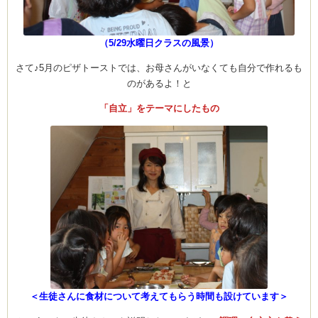
（5/29水曜日クラスの風景）
ム
さて♪5月のピザトーストでは、お母さんがいなくても自分で作れるも
のがあるよ！と
室・テイクアウト
「自立」をテーマにしたもの
＜生徒さんに食材について考えてもらう時間も設けています＞