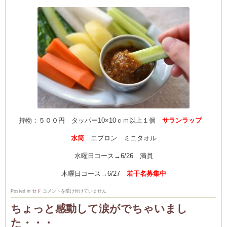
持物：５００円 タッパー10×10ｃｍ以上１個
サランラップ
水筒
エプロン ミニタオル
水曜日コース→6/26 満員
木曜日コース→6/27
若干名募集中
Lecon
Posted in
セド
コメントを受け付けていません
de
JUIN
ちょっと感動して涙がでちゃいまし
６
月
レ
た・・・
ッ