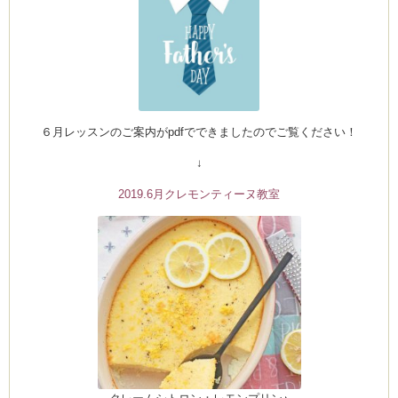
涙
が
で
ち
ゃ
い
ま
し
た・・・
は
６月レッスンのご案内がpdfでできましたのでご覧ください！
↓
2019.6月クレモンティーヌ教室