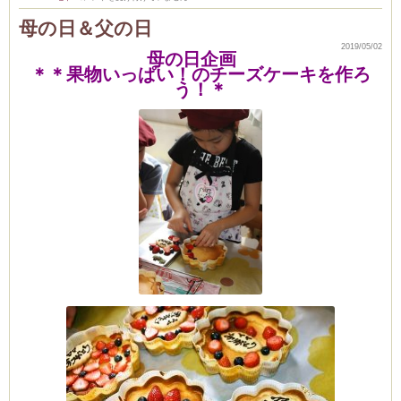
out
夏
母の日＆父の日
限
定
メ
2019/05/02
母の日企画
ニ
ュ
＊＊果物いっぱい！のチーズケーキを作ろ
ー
う！＊
決
ま
り
ま
し
た！
は