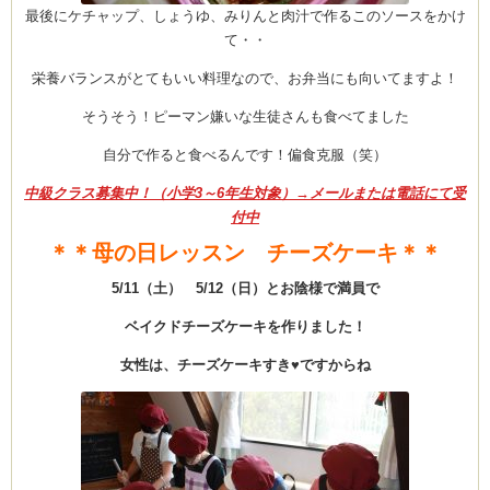
最後にケチャップ、しょうゆ、みりんと肉汁で作るこのソースをかけ
て・・
栄養バランスがとてもいい料理なので、お弁当にも向いてますよ！
そうそう！ピーマン嫌いな生徒さんも食べてました
自分で作ると食べるんです！偏食克服（笑）
中級クラス募集中！（小学3～6年生対象）→メールまたは電話にて受
付中
＊＊母の日レッスン チーズケーキ＊＊
5/11（土） 5/12（日）とお陰様で満員で
ベイクドチーズケーキを作りました！
女性は、チーズケーキすき♥ですからね