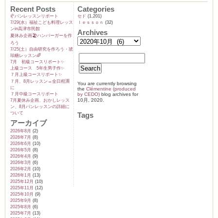
当！
Recent Posts
Categories
New
秋
🥐パンレッスンリポート
セド
(1,201)
の
7/29(水）福祉こども料理レッス
ｌｅｓｓｏｎ
(32)
新
ンin高津市民館
メ
Archives
夏休み企画🏖️ハンバーガーを作
ニ
ュ
ろう
ー！
7/25(土）自由研究を作ろう・琥
は
珀糖レッスン🌈
7月 初級コースリポート✨️
上級コース 5年生男子作✨️
７月上級コースリポート✨️
７月、8月レッスン→全日程🈵
You are currently browsing
に
the
Clémentine (produced
７月中級コースリポート
by CEDO)
blog archives for
10月, 2020.
7月夏休み企画、おかしレッス
ン、8月パンレッスンの詳細に
ついて
Tags
アーカイブ
2026年8月
(2)
2026年7月
(8)
2026年6月
(10)
2026年5月
(8)
2026年4月
(9)
2026年3月
(6)
2026年2月
(10)
2026年1月
(13)
2025年12月
(10)
2025年11月
(12)
2025年10月
(9)
2025年9月
(8)
2025年8月
(6)
2025年7月
(13)