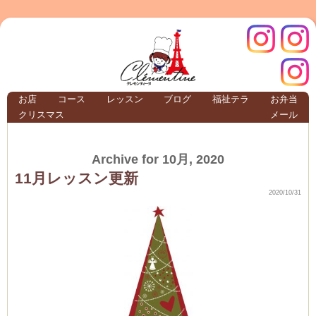
クレモ
インス
お店
コース
レッスン
ブログ
福祉テラ
お弁当
クリスマス
メール
TERRA
Archive for 10月, 2020
クレモンティーヌ –
11月レッスン更新
2020/10/31
ンティ
タグラ
テラ