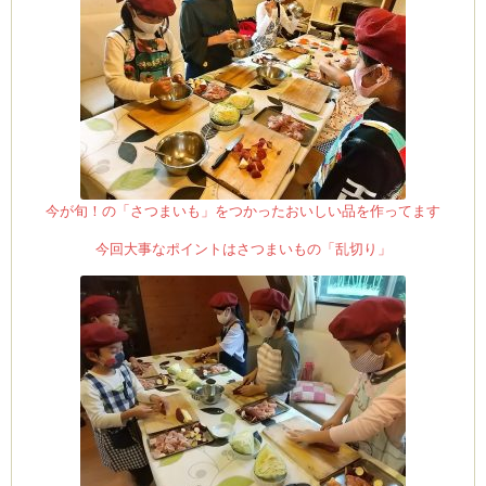
ロ
バ
タ
ー
ケ
ー
キ
は
今が旬！の「さつまいも」をつかったおいしい品を作ってます
今回大事なポイントはさつまいもの「乱切り」