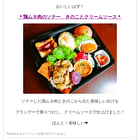
おいしいはず！
＊鶏ムネ肉のソテー きのことクリームソース＊
ソテーした鶏ムネ肉ときのこから出た美味しい出汁を
ブランデーで香りづけし、クリームソースで仕上げました！
ほんと！美味しい❤
お
Posted in
セド
コメントを受け付けていません
弁