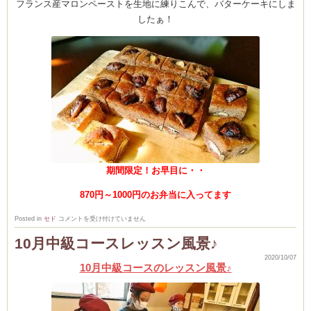
フランス産マロンペーストを生地に練りこんで、バターケーキにしま
したぁ！
期間限定！お早目に・・
870円～1000円のお弁当に入ってます
秋
Posted in
セド
コメントを受け付けていません
の
新
10月中級コースレッスン風景♪
作
デ
2020/10/07
ザ
10月中級コースのレッスン風景♪
ー
ト！
栗
ゴ
ロ
ゴ