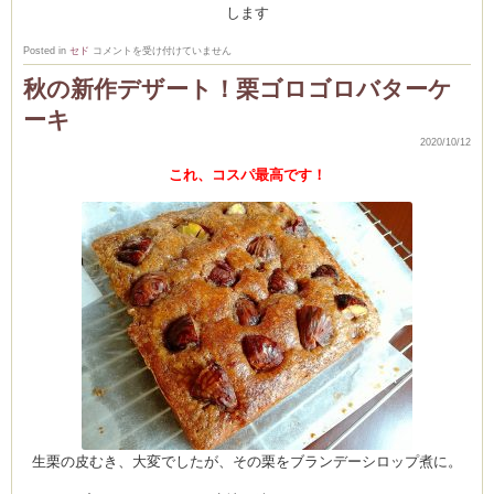
します
上
Posted in
セド
コメントを受け付けていません
級
コ
秋の新作デザート！栗ゴロゴロバターケ
ー
ス
ーキ
10
月
レ
2020/10/12
ッ
ス
これ、コスパ最高です！
ン
♪
は
生栗の皮むき、大変でしたが、その栗をブランデーシロップ煮に。