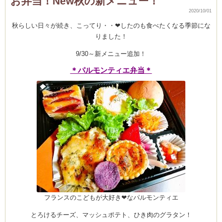
お弁当！New秋の新メニュー！
コ
2020/10/01
ー
ス
レ
秋らしい日々が続き、こってり・・❤したのも食べたくなる季節にな
ッ
りました！
ス
ン
風
9/30～新メニュー追加！
景
♪
は
＊パルモンティエ弁当＊
フランスのこどもが大好き❤なパルモンティエ
とろけるチーズ、マッシュポテト、ひき肉のグラタン！