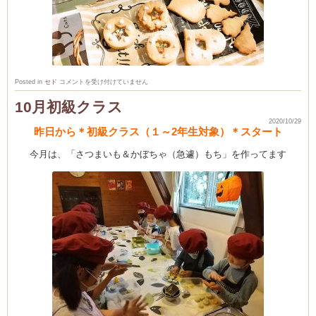
ム
11
Posted in
セド
コメントを受け付けていません
月
レ
室・テイクアウト
10月初級クラス
ッ
ス
2020/10/29
ン
昨日から＊初級クラス（１～2年生対象）＊スタート
更
新
は
今月は、「さつまいも＆かぼちゃ（急遽）もち」を作ってます