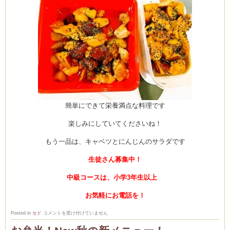
簡単にできて栄養満点な料理です
楽しみにしていてくださいね！
もう一品は、キャベツとにんじんのサラダです
生徒さん募集中！
中級コースは、小学3年生以上
お気軽にお電話を！
10
Posted in
セド
コメントを受け付けていません
月
中
級