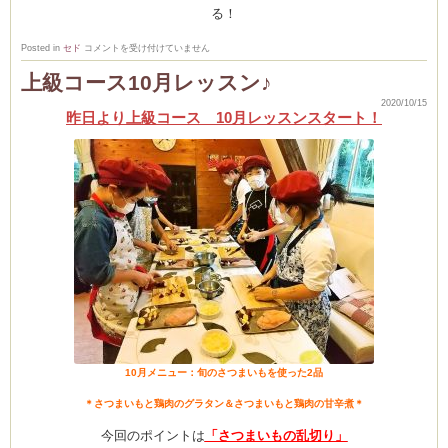
る！
(produced by
10
Posted in
セド
コメントを受け付けていません
月
初
上級コース10月レッスン♪
級
ク
2020/10/15
ラ
昨日より上級コース 10月レッスンスタート！
ス
は
10月メニュー：旬のさつまいもを使った2品
＊さつまいもと鶏肉のグラタン＆さつまいもと鶏肉の甘辛煮＊
今回のポイントは
「さつまいもの乱切り」