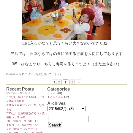
口に入るかな？と思うくらい大きなのができたね！
当店では、日本ならではの食に関する行事を大切にしております
3/5→ひなまつり ちらし寿司を作りますよ！（まだ空きあり）
恵
Posted in
セド
コメントを受け付けていません
方
巻
1 / 2
1
2
>
作
Recent Posts
Categories
り
♪
🥐パンレッスンリポート
セド
(1,201)
は
7/29(水）福祉こども料理レッス
ｌｅｓｓｏｎ
(32)
ンin高津市民館
Archives
夏休み企画🏖️ハンバーガーを作
ろう
7/25(土）自由研究を作ろう・琥
珀糖レッスン🌈
7月 初級コースリポート✨️
上級コース 5年生男子作✨️
７月上級コースリポート✨️
７月、8月レッスン→全日程🈵