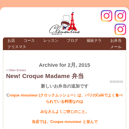
クレモ
インス
お店
コース
レッスン
ブログ
福祉テラ
お弁当
クリスマス
メール
TERRA
Archive for 2月, 2015
クレモンティーヌ –
« Older Entries
New! Croque Madame 弁当
2015/02/24
新しいお弁当の追加です
C
roque mousieur (クロックムッシュー）は、パリのCaféでよく食べ
ンティ
タグラ
られている料理なのは
テラ
みなさんよくご存じのこと。
当店では、Croque mousieur と並んで