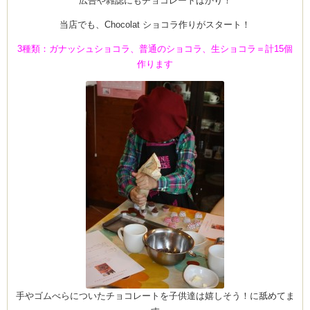
広告や雑誌にもチョコレートばかり！
ン
風
景
当店でも、Chocolat ショコラ作りがスタート！
は
3種類：ガナッシュショコラ、普通のショコラ、生ショコラ＝計15個
作ります
手やゴムべらについたチョコレートを子供達は嬉しそう！に舐めてま