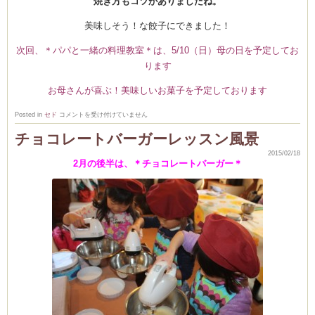
焼き方もコツがありましたね。
美味しそう！な餃子にできました！
次回、＊パパと一緒の料理教室＊は、5/10（日）母の日を予定してお
ります
お母さんが喜ぶ！美味しいお菓子を予定しております
パ
Posted in
セド
コメントを受け付けていません
パ
と
チョコレートバーガーレッスン風景
一
緒
2015/02/18
の
2月の後半は、＊チョコレートバーガー＊
料
理
教
室
＊
餃
子
作
り
＊
は