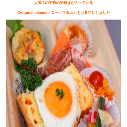
人気！の半熟の卵焼きがのっている
Croque madame(クロックマダム）をお弁当にしました
ーヌ
ム
インス
新百合ヶ丘の料理教
タグラ