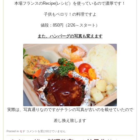
本場フランスのRecipe(レシピ）を使っているので濃厚です！
子供もペロリ！の料理ですよ
値段：850円（2/26～スタート）
Clémentine
また、ハンバーグの写真も変えます
実際は、写真通りなのですがチラシの写真が古いのを載せていたので
差し換え致します
New!
Posted in
セド
コメントを受け付けていません
Croque
Madame