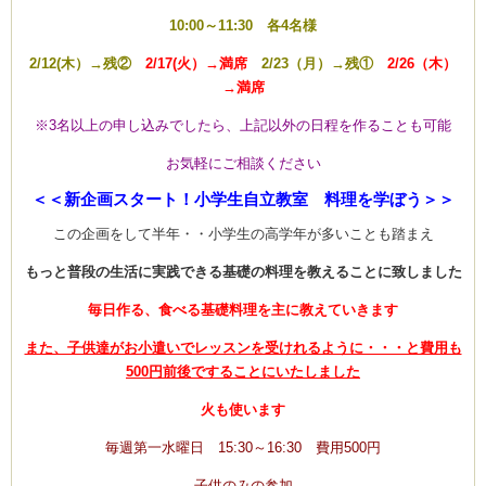
10:00～11:30 各4名様
2/12(木）→残②
2/17(火）→満席
2/23（月）→残①
2/26（木）
→満席
※3名以上の申し込みでしたら、上記以外の日程を作ることも可能
お気軽にご相談ください
＜＜新企画スタート！小学生自立教室 料理を学ぼう＞＞
この企画をして半年・・小学生の高学年が多いことも踏まえ
もっと普段の生活に実践できる基礎の料理を教えることに致しました
毎日作る、食べる基礎料理を主に教えていきます
また、子供達がお小遣いでレッスンを受けれるように・・・と費用も
500円前後ですることにいたしました
火も使います
毎週第一水曜日 15:30～16:30 費用500円
子供のみの参加