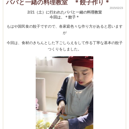
パパと一緒の料理教室 ＊餃子作り＊
弁
当
は
2015/02/23
2/21（土）に行われたパパと一緒の料理教室
(produced by
今回は、＊餃子＊
もはや国民食の餃子ですので、各家庭色々な作り方があると思います
が
今回は、食材のきちんとした下ごしらえをして作る丁寧な基本の餃子
つくりをしました。