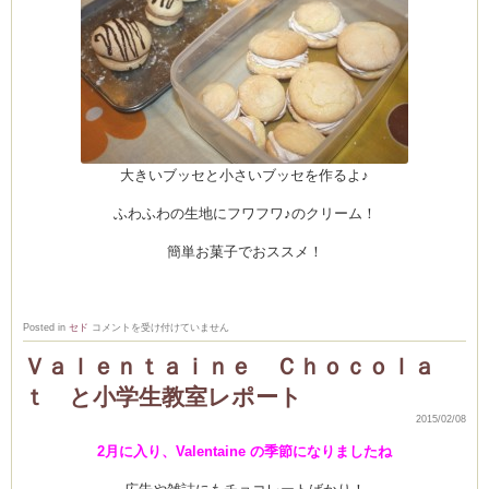
大きいブッセと小さいブッセを作るよ♪
ふわふわの生地にフワフワ♪のクリーム！
簡単お菓子でおススメ！
チ
Posted in
セド
コメントを受け付けていません
ョ
コ
Ｖａｌｅｎｔａｉｎｅ Ｃｈｏｃｏｌａ
レ
ー
ｔ と小学生教室レポート
ト
バ
ー
2015/02/08
ガ
ー
2月に入り、Valentaine の季節になりましたね
レ
ッ
ス