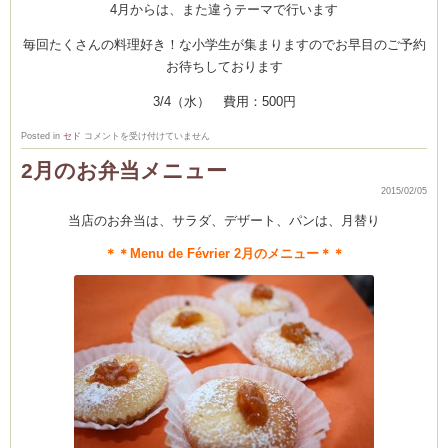
4月からは、また違うテーマで行います
毎回たくさんの料理好き！な小学生が集まりますのでお早目のご予約
お待ちしております
3/4（水） 費用：500円
Ｖ
Posted in
セド
コメントを受け付けていません
ａ
ｌ
2月のお弁当メニュー
ｅ
ｎ
2015/02/05
ｔ
ａ
当店のお弁当は、サラダ、デザート、パンは、月替り
ｉ
ｎ
ｅ
＊＊Menu de Février 2月のメニュー＊＊
Ｃ
ｈ
ｏ
ｃ
ｏ
ｌ
ａ
ｔ
と
小
学
生
教
室
レ
ポ
ー