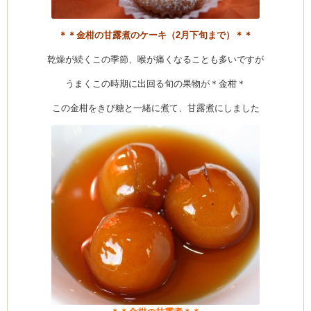
ト
は
＊＊金柑の甘露煮のケーキ（2月下旬まで）＊＊
乾燥が続くこの季節、喉が痛くなることも多いですが
うまくこの時期に出回る旬の果物が＊金柑＊
この金柑をきび糖と一緒に煮て、甘露煮にしました