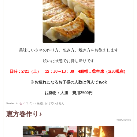
美味しいタネの作り方、包み方、焼き方をお教えします
焼いた状態でお持ち帰りです
日時：2/21（土） 12：30～13：30 4組様→②空席（1/30現在）
※お連れになるお子様の人数は何人でもok
お持物：大皿 費用2500円
2
Posted in
セド
コメントを受け付けていません
月
の
恵方巻作り♪
レ
ッ
2015/02/03
ス
ン
は