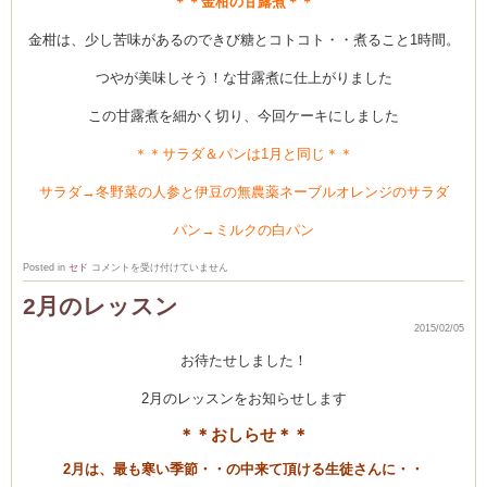
＊＊金柑の甘露煮＊＊
金柑は、少し苦味があるのできび糖とコトコト・・煮ること1時間。
つやが美味しそう！な甘露煮に仕上がりました
この甘露煮を細かく切り、今回ケーキにしました
＊＊サラダ＆パンは1月と同じ＊＊
サラダ→冬野菜の人参と伊豆の無農薬ネーブルオレンジのサラダ
パン→ミルクの白パン
2
Posted in
セド
コメントを受け付けていません
月
の
2月のレッスン
お
弁
2015/02/05
当
メ
ニ
お待たせしました！
ュ
ー
は
2月のレッスンをお知らせします
＊＊おしらせ＊＊
2月は、最も寒い季節・・の中来て頂ける生徒さんに・・