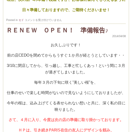
日々準備しておりますので、ご期待くださいませ！
Pain
Posted in
セド
コメントを受け付けていません
au
chocolat
ＲＥＮＥＷ ＯＰＥＮ！ 準備報告♪
パ
ン・
オ・
2014/04/08
シ
ョ
お久しぶりです！
コ
ラ
♪
前の店CEDOを閉めてからもうすぐ１か月が経とうとしています・・
は
3/10に閉店してから、引っ越し、工事と忙しくあっ！という間に３月
が過ぎてしまいました。
毎年３月の下旬に咲く”美しい桜”を、
仕事のせいで楽しむ時間がないので見ないようにしておりましたが、
今年の桜は、込み上げてくる表せられない想いと共に、深く私の目に
映りました。
さて、４月に入り、今度は次の店の準備に取り掛かっております。
ＨＰは、引き続きPARIS在住の友人にデザインを頼み
、