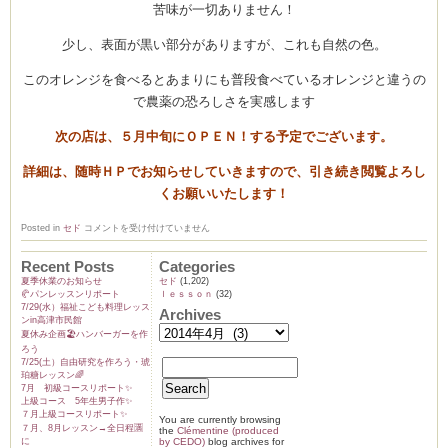
苦味が一切ありません！
少し、表面が黒い部分がありますが、これも自然の色。
このオレンジを食べるとあまりにも普段食べているオレンジと違うの
で農薬の恐ろしさを実感します
次の店は、５月中旬にＯＰＥＮ！する予定でございます。
詳細は、随時ＨＰでお知らせしていきますので、引き続き閲覧よろし
くお願いいたします！
Ｒ
Posted in
セド
コメントを受け付けていません
Ｅ
Ｎ
Recent Posts
Categories
Ｅ
Ｗ
夏季休業のお知らせ
セド
(1,202)
Ｏ
🥐パンレッスンリポート
ｌｅｓｓｏｎ
(32)
Ｐ
7/29(水）福祉こども料理レッス
Archives
Ｅ
ンin高津市民館
Ｎ！
夏休み企画🏖️ハンバーガーを作
準
備
ろう
報
7/25(土）自由研究を作ろう・琥
告
珀糖レッスン🌈
♪
7月 初級コースリポート✨️
は
上級コース 5年生男子作✨️
７月上級コースリポート✨️
You are currently browsing
７月、8月レッスン→全日程🈵
the
Clémentine (produced
に
by CEDO)
blog archives for