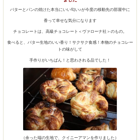
CEDO)
バターとパンの焼けた本当にいい匂い♪が今度の移動先の部屋中に
香って幸せな気分になります
チョコレートは、高級チョコレート＜ヴァローナ社＞のもの。
食べると、バター生地のいい香り！サクサク食感！本物のチョコレー
トの味がして
手作りがいちばん！と思わされる品でした！
（余った端の生地で、クイニーアマンを作りました）