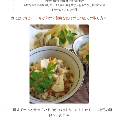
その季節の旬の食材を使った料理
新鮮な魚や肉の見分け方、また扱い方を学び→おもてなし料理に応用
また体にやさしい料理
例えばですが・・今が旬の＜新鮮なたけのこのあくの取り方＞
ーヌ
ム
インス
新百合ヶ丘の料理教
タグラ
ここ最近ずーっと食べているのが＜たけのこ＞！しかもここ地元の新
鮮たけのこを