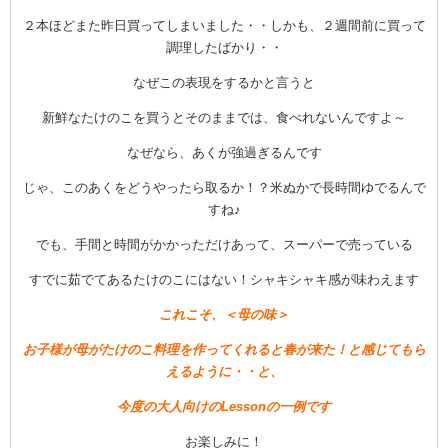
２本ほどまた昨日買ってしまいました・・しかも、２週間前に買って
調理したばかり・・
なぜこの表現をするかと言うと
ム
新鮮なたけのこを買うとそのままでは、食べれないんですよ～
室・テイクアウト
なぜなら、あくが強過ぎるんです
じゃ、このあくをどうやったら取るか！？米ぬかで長時間ゆでるんで
すね♪
でも、手間と時間がかかっただけあって、スーパーで売っている
すでに茹でてあるたけのこにはない！シャキシャキ感が味わえます
これこそ、＜母の味＞
お子様が母がたけのこ料理を作ってくれると春が来た！と感じてもら
えるように・・と、
今度の大人向けのLessonの一例です
お楽しみに！