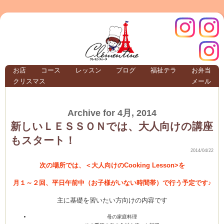
クレモ
インス
お店
コース
レッスン
ブログ
福祉テラ
お弁当
クリスマス
メール
TERRA
Archive for 4月, 2014
クレモンティーヌ –
新しいＬＥＳＳＯＮでは、大人向けの講座
もスタート！
2014/04/22
次の場所では、＜大人向けのCooking Lesson>を
ンティ
タグラ
月１～２回、平日午前中（お子様がいない時間帯）で行う予定です♪
テラ
主に基礎を習いたい方向けの内容です
母の家庭料理