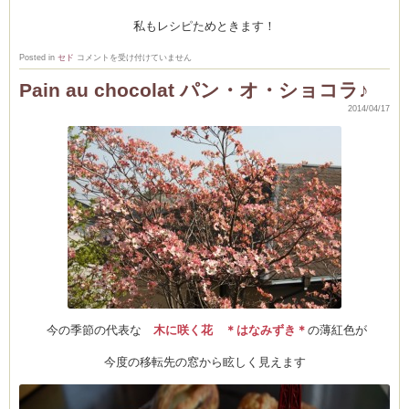
私もレシピためときます！
新
Posted in
セド
コメントを受け付けていません
し
い
Clémentine
Pain au chocolat パン・オ・ショコラ♪
Ｌ
Ｅ
2014/04/17
Ｓ
Ｓ
Ｏ
Ｎ
で
は、
大
人
向
け
の
講
座
も
ス
タ
ー
ト！
は
今の季節の代表な
木に咲く花 ＊はなみずき＊
の薄紅色が
今度の移転先の窓から眩しく見えます