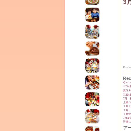
3
Poste
Rec
(produced by
🥐パ
7/2
夏休み
7/2
7月 
上級コ
７月上
７月、
７月中
7月夏
詳細に
ア