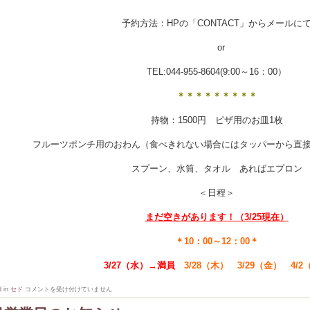
予約方法：HPの「CONTACT」からメールに
or
TEL:044-955-8604(9:00～16：00）
＊＊＊＊＊＊＊＊＊
持物：1500円 ピザ用のお皿1枚
フルーツポンチ用のおわん（食べきれない場合にはタッパーから直
スプーン、水筒、タオル あればエプロン
＜日程＞
まだ空きがあります！（3/25現在）
＊10：00～12：00＊
3/27（水）→満員
3/28（木） 3/29（金） 4/2
春
d in
セド
コメントを受け付けていません
休
み