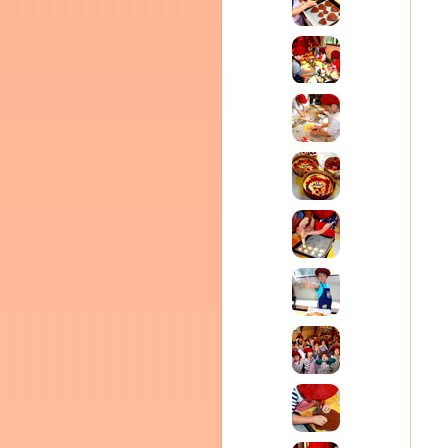
テラ
クレモンティーヌ –
ム
ーヌ
インス
タグラ
新百合ヶ丘の料理教