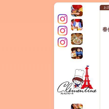
お
春
インス
クレモ
TERRA
タグラ
ンティ