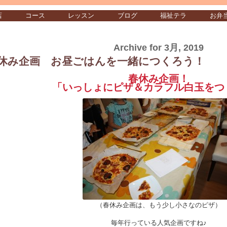
店
コース
レッスン
ブログ
福祉テラ
お弁
Archive for 3月, 2019
休み企画 お昼ごはんを一緒につくろう！
春休み企画！
「いっしょにピザ＆カラフル白玉をつ
（春休み企画は、もう少し小さなのピザ）
毎年行っている人気企画ですね♪