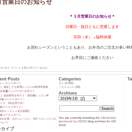
月営業日のお知らせ
企
画
お
昼
＊３月営業日のお知らせ＊
ご
は
ん
日曜日・祝日ともに営業します
を
一
緒
3/20（水）→臨時休業
に
つ
く
お別れシーズンということもあり、お弁当のご注文が多い時
ろ
う！
は
お早目にご連絡ください
3
d in
セド
コメントを受け付けていません
月
営
業
ent Posts
Categories
T
日
ンレッスンリポート
セド
(1,201)
の
9(水）福祉こども料理レッスンin高津市民館
ｌｅｓｓｏｎ
(32)
お
企画🏖️ハンバーガーを作ろう
知
Archives
ら
5(土）自由研究を作ろう・琥珀糖レッスン🌈
せ
初級コースリポート✨️
は
ース 5年生男子作✨️
級コースリポート✨️
8月レッスン→全日程🈵に
級コースリポート
You are currently browsing the
Clémentine
休み企画、おかしレッスン、8月パンレッスンの
(produced by CEDO)
blog archives for 3月,
ついて
2019.
ーカイブ