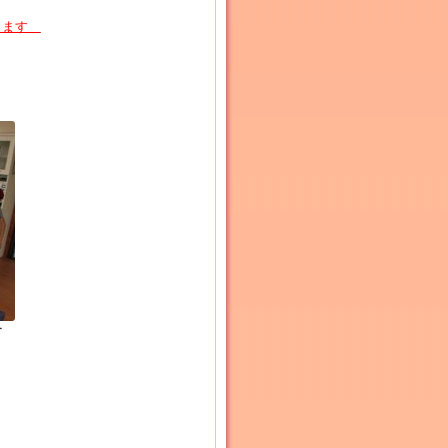
します
す