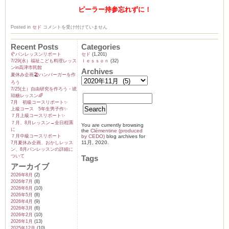
ピーラー持参忘れずに！
11
Posted in
セド
コメントを受け付けていません
月
中
級
Recent Posts
Categories
コ
🥐パンレッスンリポート
セド
(1,201)
ー
7/29(水）福祉こども料理レッス
ｌｅｓｓｏｎ
(32)
ス
ンin高津市民館
レ
Archives
夏休み企画🏖️ハンバーガーを作
ッ
ス
ろう
ン
7/25(土）自由研究を作ろう・琥
風
珀糖レッスン🌈
景
7月 初級コースリポート✨️
♪
上級コース 5年生男子作✨️
は
７月上級コースリポート✨️
７月、8月レッスン→全日程🈵
You are currently browsing
に
the
Clémentine (produced
７月中級コースリポート
by CEDO)
blog archives for
11月, 2020.
7月夏休み企画、おかしレッス
ン、8月パンレッスンの詳細に
ついて
Tags
アーカイブ
2026年8月
(2)
2026年7月
(8)
2026年6月
(10)
2026年5月
(8)
2026年4月
(9)
2026年3月
(6)
2026年2月
(10)
2026年1月
(13)
2025年12月
(10)