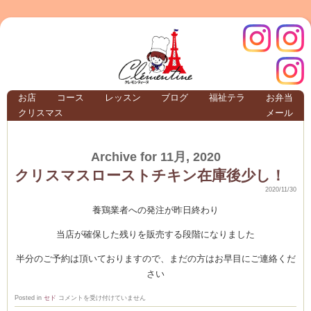
クレモ
インス
お店
コース
レッスン
ブログ
福祉テラ
お弁当
クリスマス
メール
TERRA
Archive for 11月, 2020
クレモンティーヌ –
クリスマスローストチキン在庫後少し！
2020/11/30
養鶏業者への発注が昨日終わり
ンティ
タグラ
当店が確保した残りを販売する段階になりました
半分のご予約は頂いておりますので、まだの方はお早目にご連絡くだ
テラ
さい
ク
Posted in
セド
コメントを受け付けていません
リ