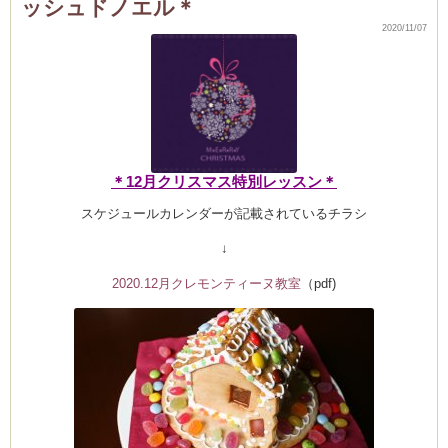
ッシュドノエル＊
リ
ス
マ
2020/11/07
ス
チ
キ
ン
の
Clémentine
ご
予
約
日
の
お
知
＊12月クリスマス特別レッスン＊
ら
せ
は
スケジュールカレンダーが記載されているチラシ
↓
2020.12月クレモンティーヌ教室
（pdf)