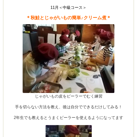
CEDO)
ス
企
11月＜中級コース＞
画
＊
＊秋鮭とじゃがいもの簡単♪クリーム煮＊
お
か
し
の
家
＆
ブ
ッ
シ
ュ
ド
ノ
エ
ル
＊
は
じゃがいもの皮をピーラーでむく練習
手を切らない方法を教え、後は自分でできるだけしてみる！
2年生でも教えるとうまくピーラーを使えるようになってます