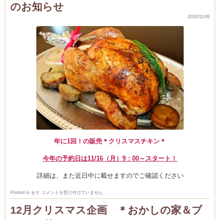
のお知らせ
家
＞
＜
2020/11/09
ブ
ッ
シ
ュ・
ム
ド・
ノ
エ
ル
室・テイクアウト
＞
詳
細
は
年に1回！の販売＊クリスマスチキン＊
今年の予約日は11/16（月）9：00～スタート！
詳細は、また近日中に載せますのでご確認ください
毎
Posted in
セド
コメントを受け付けていません
年
恒
12月クリスマス企画 ＊おかしの家＆ブ
例！
ク