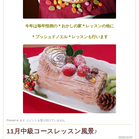
(produced by
今年は毎年恒例の＊おかしの家＊レッスンの他に
＊ブッシュドノエル＊レッスンも行います
12
Posted in
セド
コメントを受け付けていません
月
ク
11月中級コースレッスン風景♪
リ
ス
2020/11/07
マ