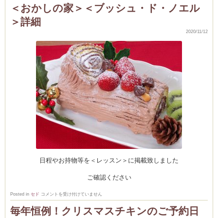
ス
＜おかしの家＞＜ブッシュ・ド・ノエル
マ
ス
＞詳細
ロ
ー
ス
2020/11/12
ト
ーヌ
ム
チ
キ
ン
在
インス
庫
後
少
し！
は
新百合ヶ丘の料理教
日程やお持物等を＜レッスン＞に掲載致しました
タグラ
ご確認ください
＜
Posted in
セド
コメントを受け付けていません
お
か
毎年恒例！クリスマスチキンのご予約日
し
の