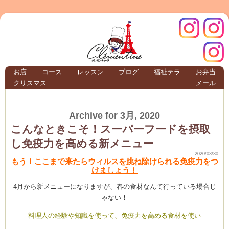
クレモ
インス
お店
コース
レッスン
ブログ
福祉テラ
お弁当
クリスマス
メール
TERRA
Archive for 3月, 2020
クレモンティーヌ –
こんなときこそ！スーパーフードを摂取
し免疫力を高める新メニュー
2020/03/30
もう！ここまで来たらウィルスを跳ね除けられる免疫力をつ
けましょう！
ンティ
タグラ
4月から新メニューになりますが、春の食材なんて行っている場合じ
テラ
ゃない！
料理人の経験や知識を使って、免疫力を高める食材を使い