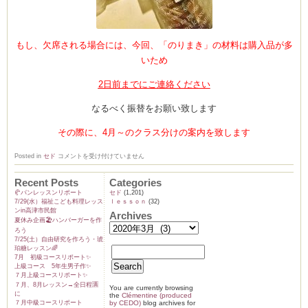
もし、欠席される場合には、今回、「のりまき」の材料は購入品が多
いため
2日前までにご連絡ください
なるべく振替をお願い致します
その際に、4月～のクラス分けの案内を致します
当
Posted in
セド
コメントを受け付けていません
店
の
Recent Posts
Categories
コ
ロ
🥐パンレッスンリポート
セド
(1,201)
ナ
7/29(水）福祉こども料理レッス
ｌｅｓｓｏｎ
(32)
対
ンin高津市民館
Archives
策
夏休み企画🏖️ハンバーガーを作
と
3
ろう
月
7/25(土）自由研究を作ろう・琥
レ
珀糖レッスン🌈
ッ
7月 初級コースリポート✨️
ス
上級コース 5年生男子作✨️
ン
７月上級コースリポート✨️
に
７月、8月レッスン→全日程🈵
つ
You are currently browsing
に
い
the
Clémentine (produced
７月中級コースリポート
by CEDO)
blog archives for
て