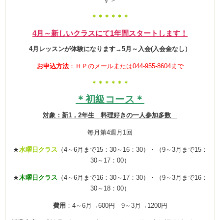
し
免
疫
＊＊＊＊＊＊
力
を
4月～新しいクラスにて1年間スタートします！
高
め
ム
る
4月レッスンが体験になります→5月～入会(入会金なし）
新
メ
ニ
お申込方法
：ＨＰのメールまたは044-955-8604まで
ュ
室・テイクアウト
ー
は
＊＊＊＊＊＊
＊初級コース＊
対象：新1，2年生 料理好きの一人参加多数
毎月第4週月1回
★
水曜日クラス
（4～6月まで15：30～16：30）・（9～3月まで15：
30～17：00）
★
木曜日クラス
（4～6月まで16：30～17：30）・（9～3月まで16：
30～18：00）
費用
：4～6月→600円 9～3月→1200円