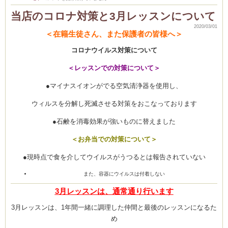
CEDO)
理
レ
当店のコロナ対策と3月レッスンについて
ッ
ス
2020/03/01
ン・
＜在籍生徒さん、また保護者の皆様へ＞
生
徒
募
コロナウイルス対策について
集
の
お
＜レッスンでの対策について＞
知
ら
せ
●マイナスイオンがでる空気清浄器を使用し、
は
ウィルスを分解し死滅させる対策をおこなっております
●石鹸を消毒効果が強いものに替えました
＜お弁当での対策について＞
●現時点で食を介してウイルスがうつるとは報告されていない
また、容器にウイルスは付着しない
3月レッスンは、通常通り行います
3月レッスンは、1年間一緒に調理した仲間と最後のレッスンになるた
め