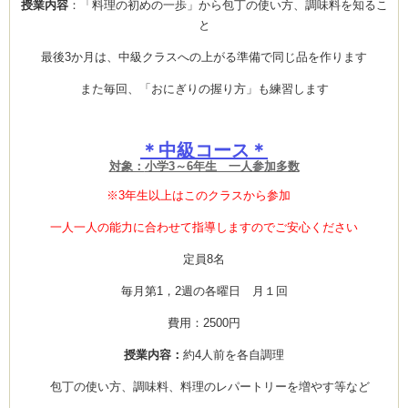
授業内容
：「料理の初めの一歩」から包丁の使い方、調味料を知るこ
と
最後3か月は、中級クラスへの上がる準備で同じ品を作ります
Clémentine
また毎回、「おにぎりの握り方」も練習します
＊中級コース＊
対象：
小学3～6年生 一人参加多数
※3年生以上はこのクラスから参加
一人一人の能力に合わせて指導しますのでご安心ください
定員8名
毎月第1，2週の各曜日 月１回
費用：2500円
授業内容：
約4人前を各自調理
包丁の使い方、調味料、料理のレパートリーを増やす等など