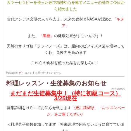
カラーセラピーを使った色で精神や心を癒すメニューの試作に今日か
ら始めました
古代アンデス文明の人々を支え、未来の食材とNASAが認めた
「キヌ
ーヌ
ム
ア」
また、
「黒糖」
の健康効果がすごいんです！
インス
天然のオリゴ糖「ラフィノーズ」は、腸内のビフィズス菌を増やして
くれ、免疫力を高めます
新百合ヶ丘の料理教
これらの食材を使った品をお楽しみに！
こ
Posted in
セド
コメントを受け付けていません
ん
な
料理レッスン・生徒募集のお知らせ
と
き
2020/03/25
こ
まだまだ生徒募集中！（特に初級コース）
そ！
3/25現在
タグラ
ス
ー
パ
募集詳細をＨＰにてお知らせ致します
（更に詳細は、「レッスンペー
ー
フ
ジ」をご覧ください）
ー
ド
を
＜料理男子多数参加してます 将来調理で困らないように育てていま
摂
取
す＞