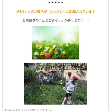
＊＊＊＊＊
(produced by
※4月レッスン案内が「レッスン」に記載されています
当店恒例の「たまごさがし」がありますよー♪
料
Posted in
セド
コメントを受け付けていません