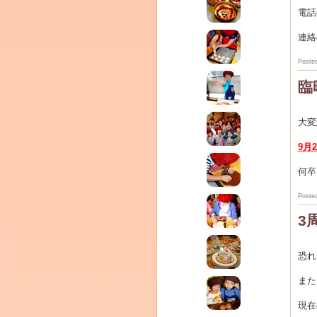
電話
連絡
Poste
臨
大変
9月
CEDO)
何卒
Poste
3
恐れ
また
現在