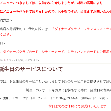
メニューにつきましては、以前お知らせしましたが、材料の高騰により
にメニューを作らせて頂きましたので、お手数ですが、当店までお問い合わ
約方法＞
当店へ電話予約（ご予約の際には
、「ダイナーズクラブ フランスレストラ
ください
日＞
、ダイナーズクラブカード、シティーカード、シティバンクカードをご提示
ダ
d in
セド
コメントを受け付けていません
イ
ナ
誕生日のサービスについて
ー
ズ
ク
ラ
では、お誕生日のサービスといたしまして下記のサービスをご提供させて頂
ブ
フ
ラ
誕生日のデザートをお席にお持ちする際に、誕生日の音楽
ン
ス
レ
無料サービス
デザート皿にチョコレートにて「
Happy Birthday!
」（名前も可（ローマ字））
ス
ト
ラ
前日までのご予約にてお受けいたします
ン
ウ