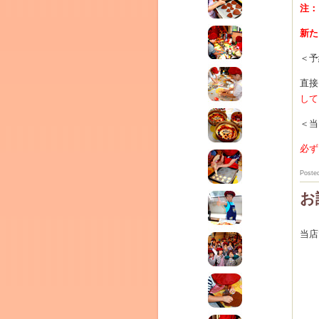
テラ
注：
クレモンティーヌ –
新た
＜予
ム
直接
して
ーヌ
＜当
インス
必ず
Poste
お
当店
タグラ
新百合ヶ丘の料理教