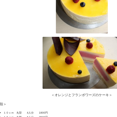
＜オレンジとフランボワーズのケーキ＞
段＞
１０ｃｍ 丸型 4人分 1800円