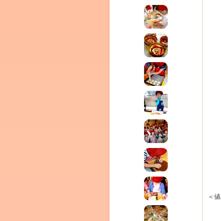
Clémentine
＜値