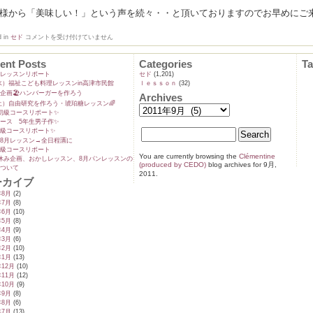
様から「美味しい！」という声を続々・・と頂いておりますのでお早めにご
3
d in
セド
コメントを受け付けていません
周
年
記
ent Posts
Categories
T
念
ンレッスンリポート
セド
(1,201)
メ
9(水）福祉こども料理レッスンin高津市民館
ｌｅｓｓｏｎ
(32)
ニ
企画🏖️ハンバーガーを作ろう
ュ
Archives
ー
5(土）自由研究を作ろう・琥珀糖レッスン🌈
も
初級コースリポート✨️
後
ース 5年生男子作✨️
1
級コースリポート✨️
カ
8月レッスン→全日程🈵に
月
級コースリポート
ほ
You are currently browsing the
Clémentine
休み企画、おかしレッスン、8月パンレッスンの
ど
(produced by CEDO)
blog archives for 9月,
ついて
で・・
2011.
は
ーカイブ
年8月
(2)
年7月
(8)
年6月
(10)
年5月
(8)
年4月
(9)
年3月
(6)
年2月
(10)
年1月
(13)
年12月
(10)
年11月
(12)
年10月
(9)
年9月
(8)
年8月
(6)
年7月
(13)