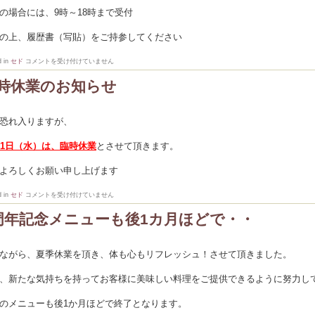
の場合には、9時～18時まで受付
の上、履歴書（写貼）をご持参してください
ク
d in
セド
コメントを受け付けていません
リ
ス
時休業のお知らせ
マ
ス
に
向
恐れ入りますが、
け
て！
ホ
21日（水）は、臨時休業
とさせて頂きます。
ー
ル
ス
よろしくお願い申し上げます
タ
ッ
フ
臨
d in
セド
コメントを受け付けていません
募
時
集！
休
は
周年記念メニューも後1カ月ほどで・・
業
の
お
知
ながら、夏季休業を頂き、体も心もリフレッシュ！させて頂きました。
ら
せ
は
、新たな気持ちを持ってお客様に美味しい料理をご提供できるように努力し
のメニューも後1か月ほどで終了となります。