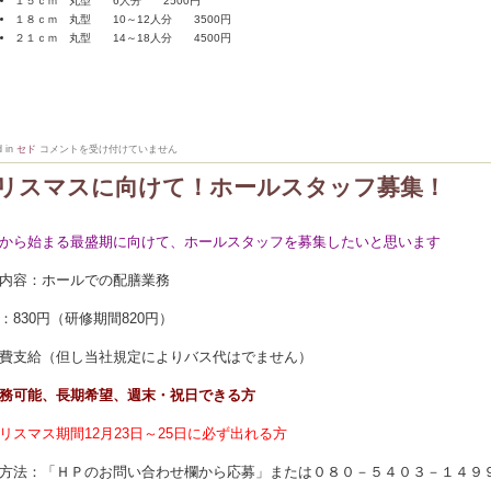
１５ｃｍ 丸型 6人分 2500円
１８ｃｍ 丸型 10～12人分 3500円
２１ｃｍ 丸型 14～18人分 4500円
お
d in
セド
コメントを受け付けていません
誕
生
リスマスに向けて！ホールスタッフ募集！
日
の
サ
ー
から始まる最盛期に向けて、ホールスタッフを募集したいと思います
ビ
ス
に
内容：ホールでの配膳業務
つ
い
て
：830円（研修期間820円）
は
費支給（但し当社規定によりバス代はでません）
務可能、長期希望、週末・祝日できる方
リスマス期間12月23日～25日に必ず出れる方
方法：「ＨＰのお問い合わせ欄から応募」または０８０－５４０３－１４９