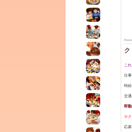
Poste
ク
これ
仕事
(produced by
時給
交通
即勤
※ク
応募