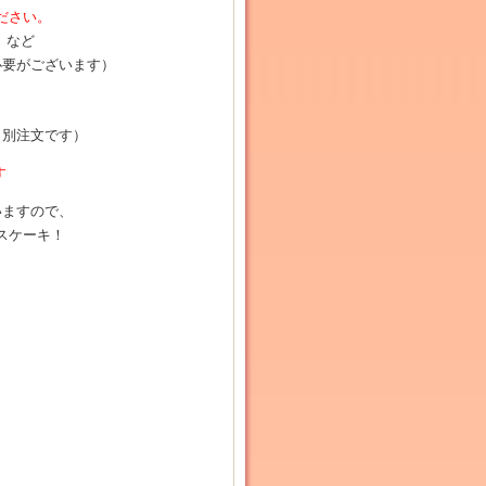
ださい。
。など
必要がございます）
、別注文です）
す
いますので、
スケーキ！