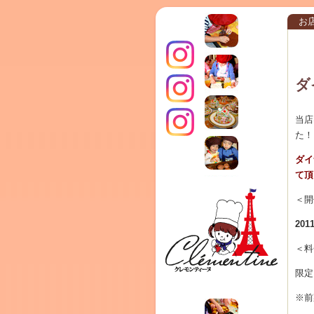
お
ダ
インス
当店
た！
クレモ
ダイ
て頂
TERRA
＜開
20
＜料
タグラ
限定
ンティ
※前