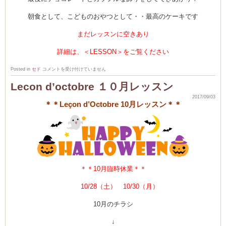
朝食として、こどものおやつとして・・最高のケーキです
まだレッスンに空きあり
詳細は、＜LESSON＞をご覧ください
9
Posted in
セド
コメントを受け付けていません
月
レ
Lecon d’octobre １０月レッスン
ッ
ス
2017/09/03
ン
＊＊Leçon d’Octobre 10月レッスン＊＊
風
景
♪
は
＊＊10月臨時休業＊＊
10/28（土） 10/30（月）
10月のチラシ
↓