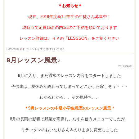
＊お知らせ＊
現在、2018年度新1.2年生の生徒さん募集中！
現時点で定員16名の内1/3のご予約を頂いております
Clémentine
レッスン詳細は、ＨＰの「LESSSON」をご覧ください
レ
Posted in
セド
コメントを受け付けていません
ッ
ス
9月レッスン風景♪
ン
リ
2017/09/04
ポ
ー
9月に入り、また通常のレッスン内容をスタートしました
ト！
9
月
の
子供達は、夏休みが終わってしまってどこかしら寂しそう・・・
初
級
わかるわかる。。その気持ち。。
料
理
コ
＊9月レッスンの中級小学生教室のレッスン風景＊
ー
ス
は
8月の長雨の影響で野菜が高騰し、なすを使うメニューでしたが、
リラックマのおいなりさん＆のりまきに変更しました