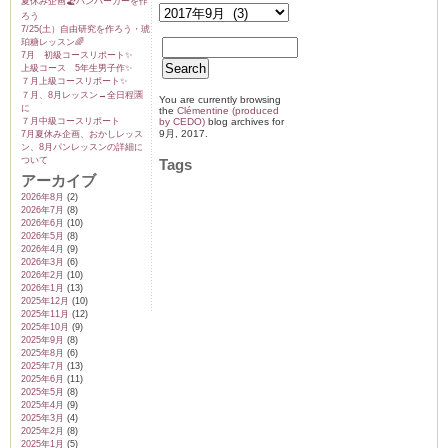
夏休み企画🏖️ハンバーガーを作
は
ろう
7/25(土）自由研究を作ろう・琥
珀糖レッスン🌈
7月 初級コースリポート✨️
上級コース 5年生男子作✨️
７月上級コースリポート✨️
７月、8月レッスン→全日程🈵
You are currently browsing
に
the
Clémentine (produced
７月中級コースリポート
by CEDO)
blog archives for
9月, 2017.
7月夏休み企画、おかしレッス
ン、8月パンレッスンの詳細に
ついて
Tags
アーカイブ
2026年8月
(2)
2026年7月
(8)
2026年6月
(10)
2026年5月
(8)
2026年4月
(9)
2026年3月
(6)
2026年2月
(10)
2026年1月
(13)
2025年12月
(10)
2025年11月
(12)
2025年10月
(9)
2025年9月
(8)
2025年8月
(6)
2025年7月
(13)
2025年6月
(11)
2025年5月
(8)
2025年4月
(9)
2025年3月
(4)
2025年2月
(8)
2025年1月
(5)