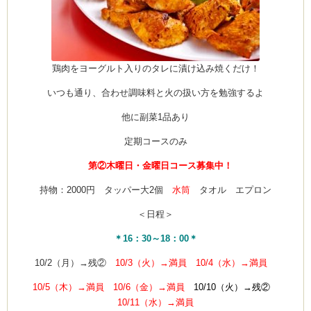
鶏肉をヨーグルト入りのタレに漬け込み焼くだけ！
いつも通り、合わせ調味料と火の扱い方を勉強するよ
他に副菜1品あり
定期コースのみ
第②木曜日・金曜日コース募集中！
持物：2000円 タッパー大2個
水筒
タオル エプロン
＜日程＞
＊16：30～18：00＊
10/2（月）→残②
10/3（火）→満員 10/4（水）→満員
10/5（木）→満員 10/6（金）→満員
10/10（火）→残②
10/11（水）→満員