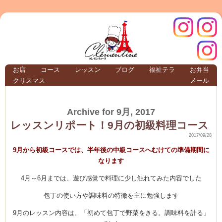
クレモ
インス
お店
コース
レッスン
ブログ
福祉テラ
お弁当
クリスマス
メール
TERRA
Archive for 9月, 2017
クレモンティーヌ –
レッスンリポート！9月の初級料理コース
2017/09/28
9月から初級コースでは、半年後の中級コースへむけての準備期間に
なります
ンティ
タグラ
4月～6月までは、遊び感覚で料理に少し触れてみた内容でした
テラ
包丁の使い方や調味料の特徴を主に勉強します
9月のレッスン内容は、「初めて包丁で野菜をきる。調味料を計る」