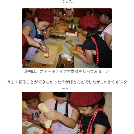
でした
ーヌ
ム
インス
新百合ヶ丘の料理教
最初は、ステーキナイフで野菜を切ってみました
うまく切ることができなかった子がほとんどでしたがこれからがスタ
ート！
タグラ