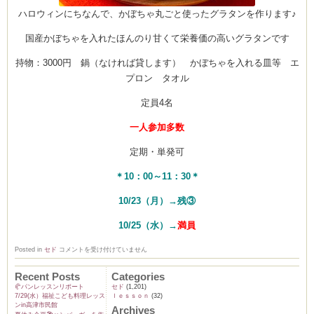
ハロウィンにちなんで、かぼちゃ丸ごと使ったグラタンを作ります♪
国産かぼちゃを入れたほんのり甘くて栄養価の高いグラタンです
持物：3000円 鍋（なければ貸します） かぼちゃを入れる皿等 エ
プロン タオル
定員4名
一人参加多数
定期・単発可
＊10：00～11：30＊
10/23（月）→残③
10/25（水）→
満員
Lecon
Posted in
セド
コメントを受け付けていません
d’octobre
１
０
Recent Posts
Categories
月
🥐パンレッスンリポート
セド
(1,201)
レ
7/29(水）福祉こども料理レッス
ｌｅｓｓｏｎ
(32)
ッ
ンin高津市民館
ス
Archives
ン