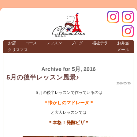
クレモ
インス
お店
コース
レッスン
ブログ
福祉テラ
お弁当
クリスマス
メール
TERRA
Archive for 5月, 2016
クレモンティーヌ –
5月の後半レッスン風景♪
2016/05/30
５月の後半レッスンで作っているのは
＊懐かしのマドレーヌ＊
ンティ
タグラ
と大人レッスンでは
テラ
＊本格！発酵ピザ＊