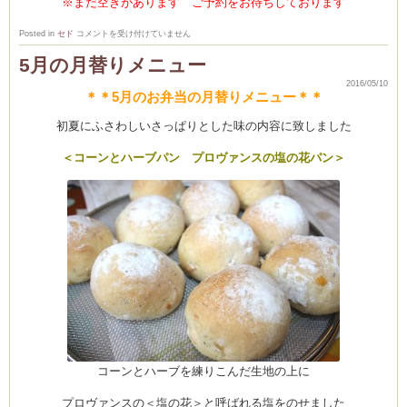
※まだ空きがあります ご予約をお待ちしております
5
Posted in
セド
コメントを受け付けていません
月
の
5月の月替りメニュー
レ
ッ
2016/05/10
ス
＊＊5月のお弁当の月替りメニュー＊＊
ン
＊
お
初夏にふさわしいさっぱりとした味の内容に致しました
か
ら
ク
＜コーンとハーブパン プロヴァンスの塩の花パン＞
ッ
キ
ー
＊
は
コーンとハーブを練りこんだ生地の上に
プロヴァンスの＜塩の花＞と呼ばれる塩をのせました