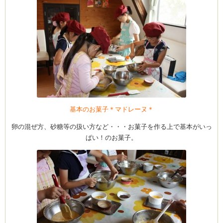
ーヌ
ム
インス
新百合ヶ丘の料理教
基本のお菓子＊マドレーヌ＊
卵の混ぜ方、砂糖等の扱い方など・・・お菓子を作る上で基本がいっ
ぱい！のお菓子。
タグラ