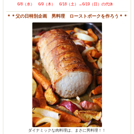
6/8（水） 6/9（木） 6/18（土）→6/19（日）の代休
＊＊父の日特別企画 男料理 ローストポークを作ろう＊＊
ダイナミックな肉料理は、まさに男料理！！