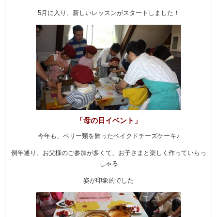
メ
ニ
5月に入り、新しいレッスンがスタートしました！
ュ
ー
は
「母の日イベント」
今年も、ベリー類を飾ったベイクドチーズケーキ♪
例年通り、お父様のご参加が多くて、お子さまと楽しく作っていらっ
しゃる
姿が印象的でした