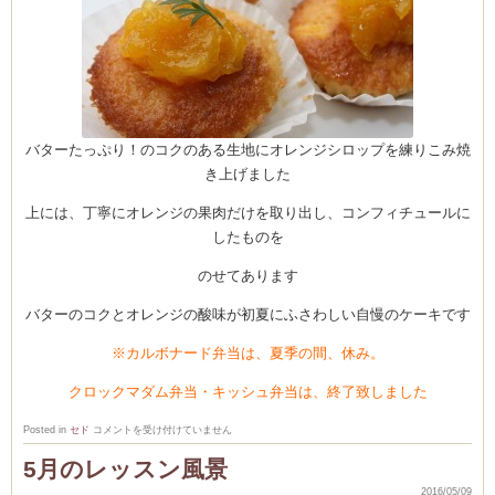
バターたっぷり！のコクのある生地にオレンジシロップを練りこみ焼
き上げました
上には、丁寧にオレンジの果肉だけを取り出し、コンフィチュールに
したものを
のせてあります
バターのコクとオレンジの酸味が初夏にふさわしい自慢のケーキです
※カルボナード弁当は、夏季の間、休み。
クロックマダム弁当・キッシュ弁当は、終了致しました
5
Posted in
セド
コメントを受け付けていません
月
の
5月のレッスン風景
月
替
2016/05/09
り