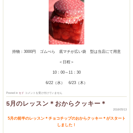
持物：3000円 ゴムべら 底マチが広い袋 型は当店にて用意
＜日程＞
10：00～11：30
6/22（水） 6/23（木）
6
Posted in
セド
コメントを受け付けていません
月
の
5月のレッスン＊おからクッキー＊
レ
ッ
2016/05/13
ス
ン
お
5月の前半のレッスン＊チョコチップのおからクッキー＊がスタート
知
しました！
ら
せ
は