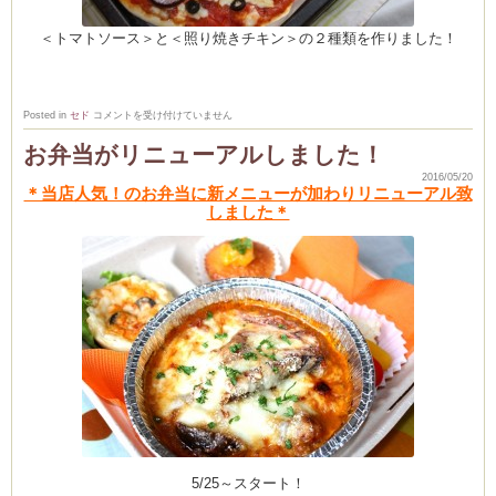
CEDO)
＜トマトソース＞と＜照り焼きチキン＞の２種類を作りました！
5
Posted in
セド
コメントを受け付けていません
月
の
お弁当がリニューアルしました！
後
半
2016/05/20
レ
＊当店人気！のお弁当に新メニューが加わりリニューアル致
ッ
ス
しました＊
ン
風
景
♪
は
5/25～スタート！