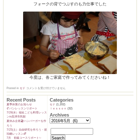
フォークの背でつぶすのも力仕事でした
今度は、各ご家庭で作ってみてくださいね！
5
Posted in
セド
コメントを受け付けていません
月
の
レ
Recent Posts
Categories
ッ
夏季休業のお知らせ
セド
(1,202)
ス
🥐パンレッスンリポート
ｌｅｓｓｏｎ
(32)
ン
7/29(水）福祉こども料理レッス
風
Archives
ンin高津市民館
景
は
夏休み企画🏖️ハンバーガーを作
ろう
7/25(土）自由研究を作ろう・琥
珀糖レッスン🌈
7月 初級コースリポート✨️