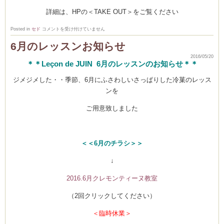
詳細は、HPの＜TAKE OUT＞をご覧ください
お
Posted in
セド
コメントを受け付けていません
弁
当
6月のレッスンお知らせ
が
リ
2016/05/20
ニ
＊＊Leçon de JUIN 6月のレッスンのお知らせ＊＊
ュ
ー
ア
ジメジメした・・季節、6月にふさわしいさっぱりした冷菓のレッス
ル
し
ンを
ま
し
た！
ご用意致しました
は
＜＜6月のチラシ＞＞
↓
2016.6月クレモンティーヌ教室
（2回クリックしてください）
＜臨時休業＞