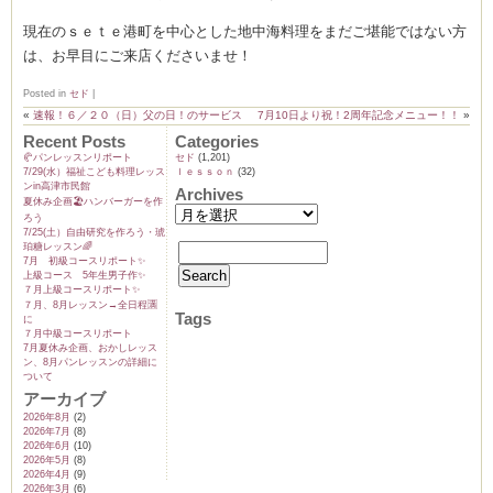
現在のｓｅｔｅ港町を中心とした地中海料理をまだご堪能ではない方
は、お早目にご来店くださいませ！
ーヌ
ム
Posted in
セド
|
«
速報！６／２０（日）父の日！のサービス
7月10日より祝！2周年記念メニュー！！
»
Recent Posts
Categories
インス
🥐パンレッスンリポート
セド
(1,201)
7/29(水）福祉こども料理レッス
ｌｅｓｓｏｎ
(32)
ンin高津市民館
Archives
夏休み企画🏖️ハンバーガーを作
室・テイクアウト Clémentine (produced
ろう
7/25(土）自由研究を作ろう・琥
珀糖レッスン🌈
7月 初級コースリポート✨️
上級コース 5年生男子作✨️
７月上級コースリポート✨️
７月、8月レッスン→全日程🈵
Tags
に
７月中級コースリポート
7月夏休み企画、おかしレッス
ン、8月パンレッスンの詳細に
タグラ
ついて
アーカイブ
2026年8月
(2)
2026年7月
(8)
2026年6月
(10)
2026年5月
(8)
2026年4月
(9)
2026年3月
(6)