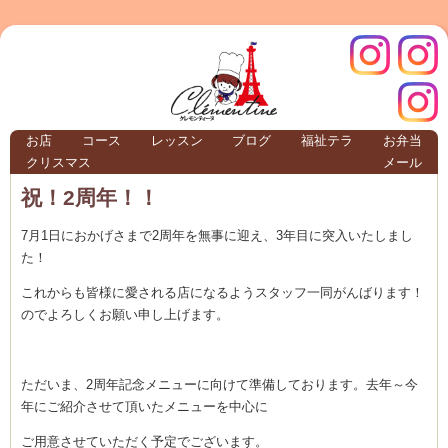
クレモ
インス
お店
コース
レッスン
ブログ
福祉テラ
お弁当
クリスマス
メール
TERRA
祝！2周年！！
7月1日におかげさまで2周年を無事に迎え、3年目に突入いたしまし
クレモンティーヌ – 新百合ヶ丘の料理教
た！
これからも皆様に愛される店になるようスタッフ一同がんばります！
のでよろしくお願い申し上げます。
ンティ
タグラ
テラ
ただいま、2周年記念メニューに向けて準備しております。去年～今
年にご紹介させて頂いたメニューを中心に
ご用意させていただく予定でございます。