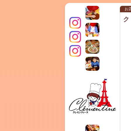
お
ク
インス
クレモ
TERRA
タグラ
ンティ