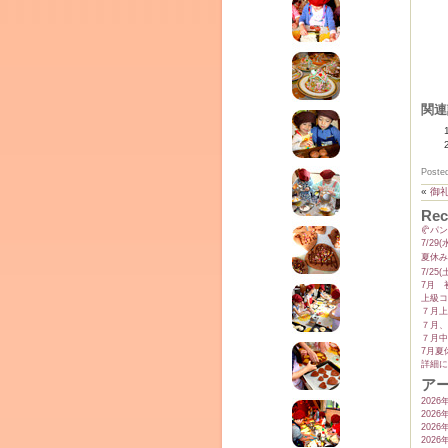
関連
ム
Poste
«
御
Rec
🥐パ
7/2
夏休み
7/2
7月 
上級コ
７月上
７月、
７月中
7月夏
詳細に
by CEDO)
ア
2026
2026
2026
2026