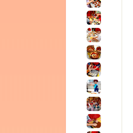
テラ
クレモンティーヌ – 新百合ヶ丘の料理教
ム
ーヌ
インス
タグラ
室・テイクアウト Clémentine (produced