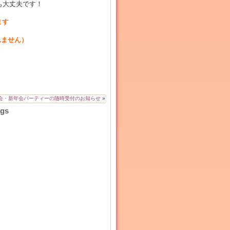
も大丈夫です！
ます
れません）
会・新年会パーティーの随時受付のお知らせ
»
ags