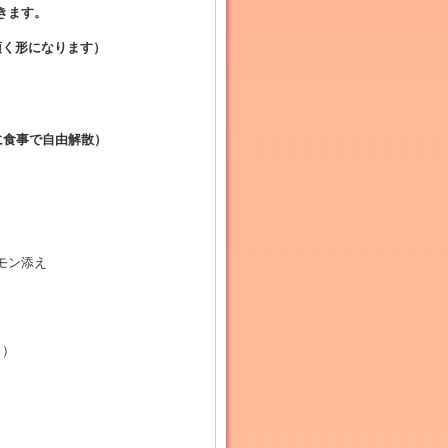
きます。
頂く形になります）
に食事で自由解散）
モン添え
イ）