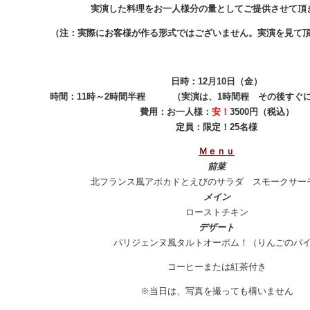
実演した料理をお一人様分の量としてご提供させて頂
（注：実際にお客様が作る形式ではございません。実演を見て
日時：12月10日（金）
時間：11時～2時間半程 （実演は、1時間程 その後すぐ
費用：お一人様：
安！
3500円（税込）
定員：限定！25名様
Ｍｅｎｕ
前菜
北フランス風アボカドとえびのサラダ スモークサー
メイン
ローストチキン
デザート
パリジェンヌ風タルトオーポム！（りんごのパ
コーヒーまたは紅茶付き
※当日は、写真を撮っても構いません