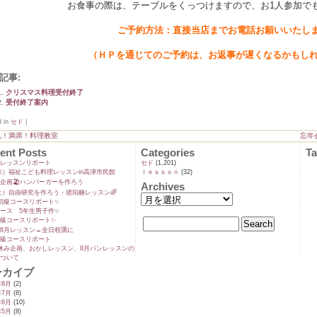
お食事の際は、テーブルをくっつけますので、お1人参加で
ご予約方法：直接当店までお電話お願いいたし
（ＨＰを通じてのご予約は、お返事が遅くなるかもし
記事:
クリスマス料理受付終了
受付終了案内
d in
セド
|
礼！満席！料理教室
忘年
ent Posts
Categories
T
ンレッスンリポート
セド
(1,201)
9(水）福祉こども料理レッスンin高津市民館
ｌｅｓｓｏｎ
(32)
企画🏖️ハンバーガーを作ろう
Archives
5(土）自由研究を作ろう・琥珀糖レッスン🌈
初級コースリポート✨️
ース 5年生男子作✨️
級コースリポート✨️
8月レッスン→全日程🈵に
級コースリポート
休み企画、おかしレッスン、8月パンレッスンの
ついて
ーカイブ
年8月
(2)
年7月
(8)
年6月
(10)
年5月
(8)