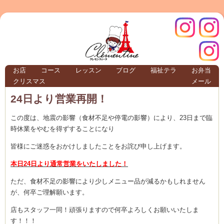
クレモ
インス
お店
コース
レッスン
ブログ
福祉テラ
お弁当
クリスマス
メール
TERRA
24日より営業再開！
この度は、地震の影響（食材不足や停電の影響）により、23日まで臨
クレモンティーヌ – 新百合ヶ丘の料理教
時休業をやむを得ずすることになり
皆様にご迷惑をおかけしましたことをお詫び申し上げます。
本日24日より通常営業をいたしました！
ンティ
タグラ
ただ、食材不足の影響により少しメニュー品が減るかもしれません
テラ
が、何卒ご理解願います。
店もスタッフ一同！頑張りますので何卒よろしくお願いいたしま
す！！！