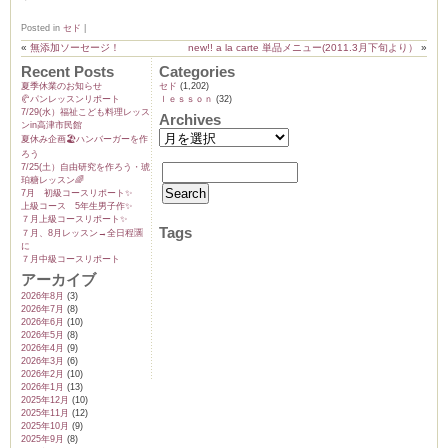
Posted in
セド
|
«
無添加ソーセージ！
new!! a la carte 単品メニュー(2011.3月下旬より）
»
Recent Posts
Categories
ーヌ
ム
夏季休業のお知らせ
セド
(1,202)
🥐パンレッスンリポート
ｌｅｓｓｏｎ
(32)
7/29(水）福祉こども料理レッス
Archives
ンin高津市民館
インス
夏休み企画🏖️ハンバーガーを作
ろう
7/25(土）自由研究を作ろう・琥
珀糖レッスン🌈
室・テイクアウト Clémentine (produced
7月 初級コースリポート✨️
上級コース 5年生男子作✨️
７月上級コースリポート✨️
Tags
７月、8月レッスン→全日程🈵
に
７月中級コースリポート
アーカイブ
2026年8月
(3)
2026年7月
(8)
2026年6月
(10)
タグラ
2026年5月
(8)
2026年4月
(9)
2026年3月
(6)
2026年2月
(10)
2026年1月
(13)
2025年12月
(10)
2025年11月
(12)
2025年10月
(9)
2025年9月
(8)