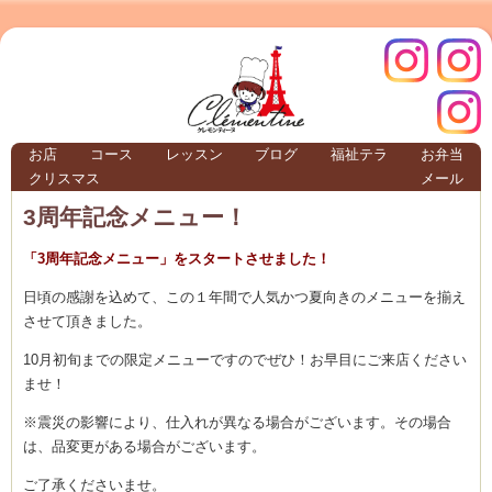
クレモ
インス
お店
コース
レッスン
ブログ
福祉テラ
お弁当
クリスマス
メール
TERRA
3周年記念メニュー！
「3周年記念メニュー」をスタートさせました！
クレモンティーヌ – 新百合ヶ丘の料理教
日頃の感謝を込めて、この１年間で人気かつ夏向きのメニューを揃え
させて頂きました。
10月初旬までの限定メニューですのでぜひ！お早目にご来店ください
ンティ
タグラ
ませ！
テラ
※震災の影響により、仕入れが異なる場合がございます。その場合
は、品変更がある場合がございます。
ご了承くださいませ。