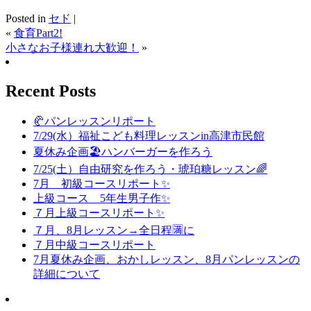
Posted in
セド
|
«
食育Part2!
小さなお子様連れ大歓迎！
»
Recent Posts
🥐パンレッスンリポート
7/29(水）福祉こども料理レッスンin高津市民館
夏休み企画🏖️ハンバーガーを作ろう
7/25(土）自由研究を作ろう・琥珀糖レッスン🌈
7月 初級コースリポート✨️
上級コース 5年生男子作✨️
７月上級コースリポート✨️
７月、8月レッスン→全日程🈵に
７月中級コースリポート
7月夏休み企画、おかしレッスン、8月パンレッスンの
詳細について