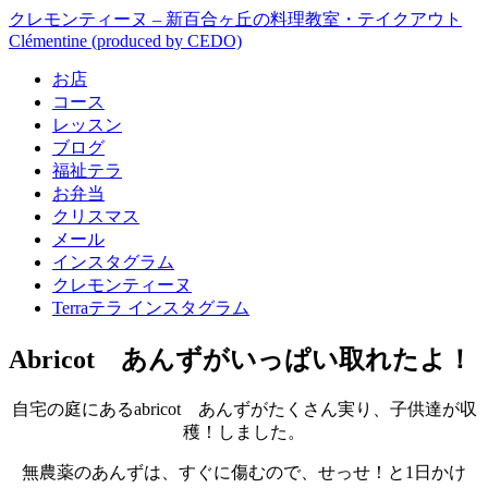
クレモンティーヌ – 新百合ヶ丘の料理教室・テイクアウト
Clémentine (produced by CEDO)
お店
コース
レッスン
ブログ
福祉テラ
お弁当
クリスマス
メール
インスタグラム
クレモンティーヌ
Terraテラ インスタグラム
Abricot あんずがいっぱい取れたよ！
自宅の庭にあるabricot あんずがたくさん実り、子供達が収
穫！しました。
無農薬のあんずは、すぐに傷むので、せっせ！と1日かけ