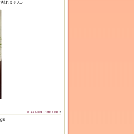
離れません♪
le 14 juillet ! Fete d’ete
»
ags