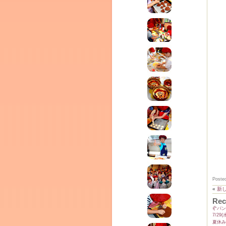
テラ
クレモンティーヌ – 新百合ヶ丘の料理教
ム
ーヌ
インス
Poste
«
新し
Rec
タグラ
🥐パ
室・テイクアウト Clémentine (produced
7/2
夏休み