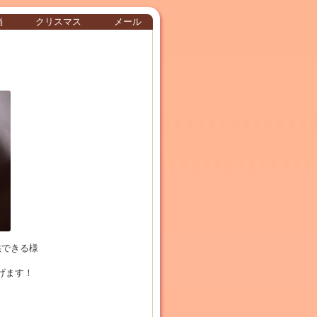
当
クリスマス
メール
供できる様
げます！