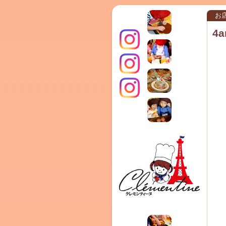
お
4a
インス
クレモ
TERRA
タグラ
ンティ