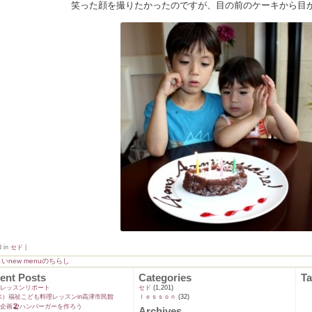
笑った顔を撮りたかったのですが、目の前のケーキから目が
d in
セド
|
いnew menuのちらし
ent Posts
Categories
T
ンレッスンリポート
セド
(1,201)
9(水）福祉こども料理レッスンin高津市民館
ｌｅｓｓｏｎ
(32)
企画🏖️ハンバーガーを作ろう
Archives