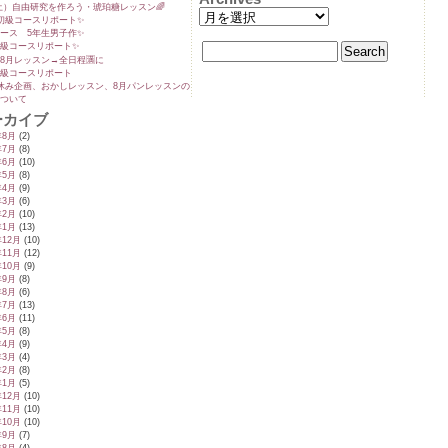
5(土）自由研究を作ろう・琥珀糖レッスン🌈
初級コースリポート✨️
ース 5年生男子作✨️
級コースリポート✨️
8月レッスン→全日程🈵に
級コースリポート
休み企画、おかしレッスン、8月パンレッスンの
ついて
ーカイブ
年8月
(2)
年7月
(8)
年6月
(10)
年5月
(8)
年4月
(9)
年3月
(6)
年2月
(10)
年1月
(13)
年12月
(10)
年11月
(12)
年10月
(9)
年9月
(8)
年8月
(6)
年7月
(13)
年6月
(11)
年5月
(8)
年4月
(9)
年3月
(4)
年2月
(8)
年1月
(5)
年12月
(10)
年11月
(10)
年10月
(10)
年9月
(7)