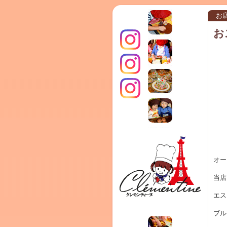
お
お
インス
クレモ
TERRA
オー
当店
タグラ
エス
ンティ
ブル