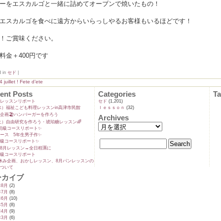
ーをエスカルゴと一緒に詰めてオーブンで焼いたもの！
エスカルゴを食べに遠方からいらっしやるお客様もいるほどです！
！ご賞味ください。
料金＋400円です
d in
セド
|
4 juillet ! Fete d’ete
ent Posts
Categories
T
ンレッスンリポート
セド
(1,201)
9(水）福祉こども料理レッスンin高津市民館
ｌｅｓｓｏｎ
(32)
企画🏖️ハンバーガーを作ろう
Archives
5(土）自由研究を作ろう・琥珀糖レッスン🌈
初級コースリポート✨️
ース 5年生男子作✨️
級コースリポート✨️
8月レッスン→全日程🈵に
級コースリポート
休み企画、おかしレッスン、8月パンレッスンの
ついて
ーカイブ
年8月
(2)
年7月
(8)
年6月
(10)
年5月
(8)
年4月
(9)
年3月
(6)