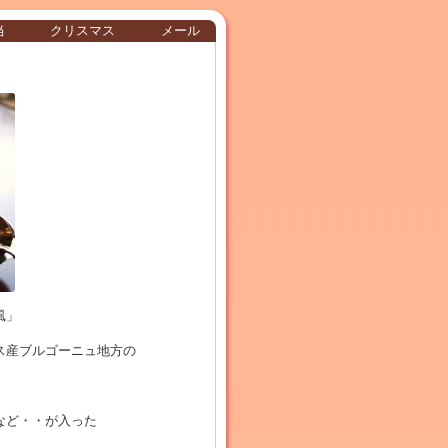
当
クリスマス
メール
風」
ス産ブルゴーニュ地方の
など・・が入った