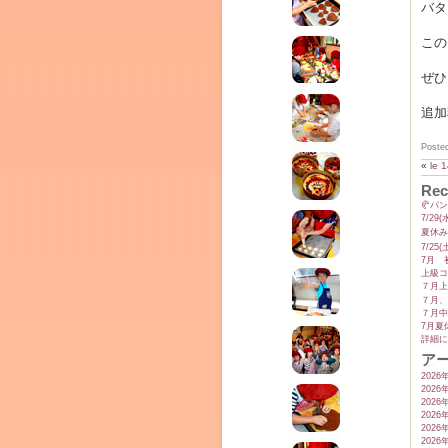
テラ
バタ
クレモンティーヌ – 新百合ヶ丘の料理教
この
ぜひ
ム
追加
Poste
ーヌ
«
le 1
Rec
インス
🥐パ
7/2
夏休み
7/2
7月 
上級コ
７月上
７月、
７月中
7月夏
詳細に
ア
2026
2026
2026
タグラ
2026
室・テイクアウト Clémentine (produced
2026
2026