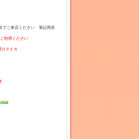
装でご来店ください 筆記用具
ご利用ください
間ＯＰＥＮ
！
lat