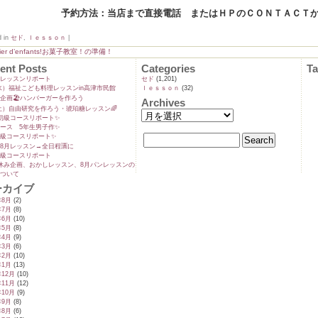
予約方法：当店まで直接電話 またはＨＰのＣＯＮＴＡＣＴ
d in
セド
,
ｌｅｓｓｏｎ
|
elier d’enfants!お菓子教室！の準備！
ent Posts
Categories
T
ンレッスンリポート
セド
(1,201)
9(水）福祉こども料理レッスンin高津市民館
ｌｅｓｓｏｎ
(32)
企画🏖️ハンバーガーを作ろう
Archives
5(土）自由研究を作ろう・琥珀糖レッスン🌈
初級コースリポート✨️
ース 5年生男子作✨️
級コースリポート✨️
8月レッスン→全日程🈵に
級コースリポート
休み企画、おかしレッスン、8月パンレッスンの
ついて
ーカイブ
年8月
(2)
年7月
(8)
年6月
(10)
年5月
(8)
年4月
(9)
年3月
(6)
年2月
(10)
年1月
(13)
年12月
(10)
年11月
(12)
年10月
(9)
年9月
(8)
年8月
(6)