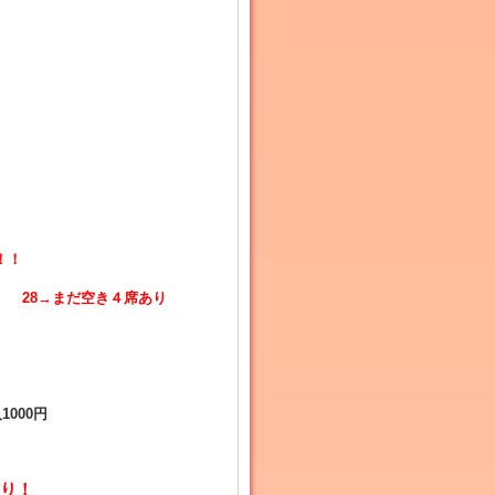
！！
あり 28→まだ空き４席あり
000円
り！