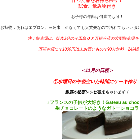
作った品をお持ち帰り！
試食、飲み物付き
お子様の年齢は何歳でも可！
お持物：あればエプロン、三角巾 ※なくても大丈夫なので汚れてもいい服
注：駐車場は、徒歩3分の小田急ＯＸ万福寺店の大型駐車場を
万福寺店にて1000円以上お買いもので90分無料 24時
＜11月の日程＞
①水曜日の午後空いた時間にケーキ作り
当店の秘密レシピ教えちゃいます！
♪フランスの子供が大好き！Gateau au choco
生チョコレートのようなガトーショコラ