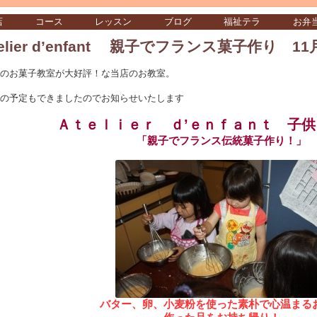
店
コース
レッスン
ブログ
福祉テラ
お弁
telier d’enfant 親子でフランス菓子作り 1
月のお菓子教室が大好評！な当店のお教室。
月の予定もできましたのでお知らせいたします
Ａｔｅｌｉｅｒ ｄ’ｅｎｆａｎｔ 子
「親子でフランス伝統菓子作り！」
バター、卵、小麦粉を使った素朴で心温まる