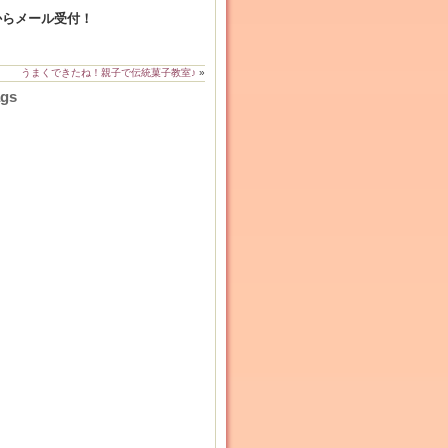
からメール受付！
うまくできたね！親子で伝統菓子教室♪
»
ags