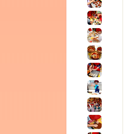
テラ
クレモンティーヌ – 新百合ヶ丘の料理教
ム
ーヌ
インス
タグラ
室・テイクアウト Clémentine (produced