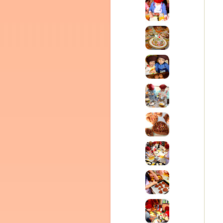
ム
by CEDO)