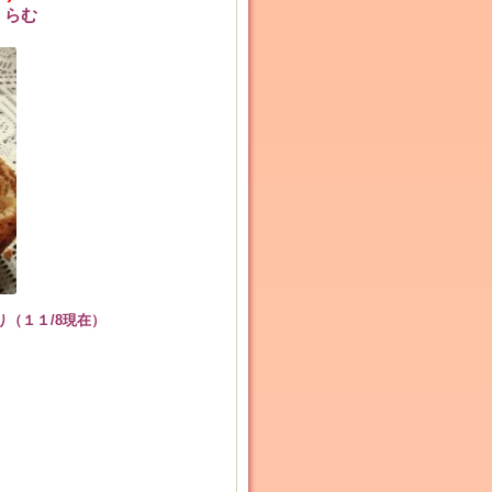
くらむ
（１１/8現在）