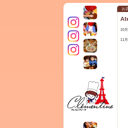
お
A
10
11
インス
クレモ
TERRA
タグラ
ンティ