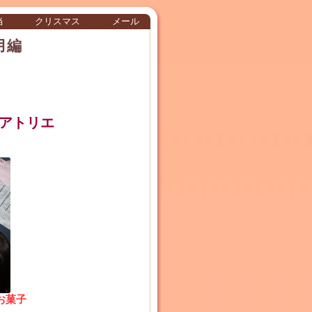
当
クリスマス
メール
1月編
供アトリエ
お菓子