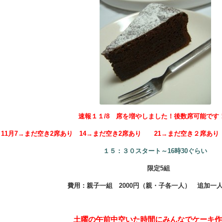
速報１１/8 席を増やしました！後数席可能です
11月7→まだ空き2席あり 14→まだ空き2席あり 21→まだ空き２席
１５：３０スタート～16時30ぐらい
限定5組
費用：親子一組 2000円（親・子各一人） 追加一人1
土曜の午前中空いた時間にみんなでケーキ作