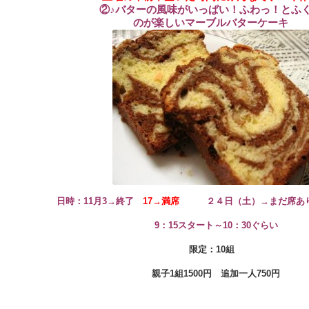
②♪バターの風味がいっぱい！ふわっ！とふ
のが楽しいマーブル
バターケーキ
日時：11月3→終了
17→満席
２４日（土）→まだ席あり
9：15スタート～10：30ぐらい
限定：10組
親子1組1500円 追加一人750円