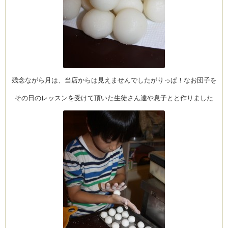
ーヌ
ム
インス
残念ながら月は、当店からは見えませんでしたがりっぱ！なお団子を
その日のレッスンを受けて頂いた生徒さん達や息子とと作りました
室・テイクアウト Clémentine (produced
タグラ