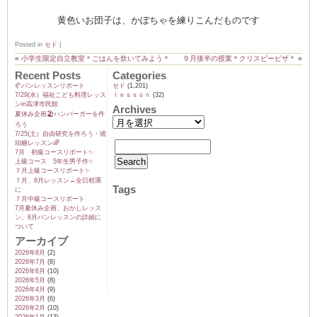
黄色いお団子は、かぼちゃを練りこんだものです
Posted in
セド
|
«
小学生限定自立教室＊ごはんを炊いてみよう＊
９月後半の授業＊クリスピーピザ＊
»
Recent Posts
Categories
🥐パンレッスンリポート
セド
(1,201)
7/29(水）福祉こども料理レッス
ｌｅｓｓｏｎ
(32)
ンin高津市民館
Archives
夏休み企画🏖️ハンバーガーを作
ろう
7/25(土）自由研究を作ろう・琥
珀糖レッスン🌈
7月 初級コースリポート✨️
上級コース 5年生男子作✨️
７月上級コースリポート✨️
７月、8月レッスン→全日程🈵
Tags
に
７月中級コースリポート
7月夏休み企画、おかしレッス
ン、8月パンレッスンの詳細に
ついて
アーカイブ
2026年8月
(2)
2026年7月
(8)
2026年6月
(10)
2026年5月
(8)
2026年4月
(9)
2026年3月
(6)
2026年2月
(10)