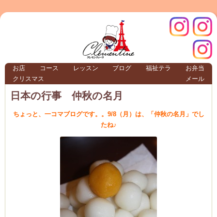
クレモ
インス
お店
コース
レッスン
ブログ
福祉テラ
お弁当
クリスマス
メール
TERRA
日本の行事 仲秋の名月
ちょっと、一コマブログです。。9/8（月）は、「仲秋の名月」でし
クレモンティーヌ – 新百合ヶ丘の料理教
たね♪
ンティ
タグラ
テラ