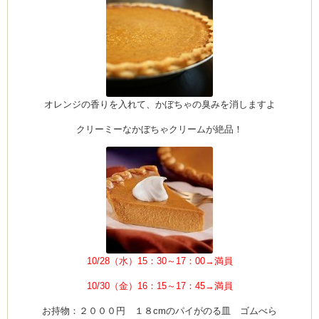
ーヌ
ム
インス
オレンジの香りを入れて、かぼちゃの臭みを消しますよ
クリーミーなかぼちゃクリームが絶品！
室・テイクアウト Clémentine (produced
タグラ
10/28（水）15：30～17：00→満員
10/30（金）16：15～17：45→満員
お持物：２０００円 １８cmのパイがのる皿 ゴムべら