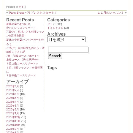
Posted in
セド
|
«
Paris Brest パリブレストスタート！
１１月のレッスン！
»
Recent Posts
Categories
夏季休業のお知らせ
セド
(1,202)
ム
🥐パンレッスンリポート
ｌｅｓｓｏｎ
(32)
7/29(水）福祉こども料理レッス
Archives
ンin高津市民館
夏休み企画🏖️ハンバーガーを作
by CEDO)
ろう
7/25(土）自由研究を作ろう・琥
珀糖レッスン🌈
7月 初級コースリポート✨️
上級コース 5年生男子作✨️
７月上級コースリポート✨️
Tags
７月、8月レッスン→全日程🈵
に
７月中級コースリポート
アーカイブ
2026年8月
(3)
2026年7月
(8)
2026年6月
(10)
2026年5月
(8)
2026年4月
(9)
2026年3月
(6)
2026年2月
(10)
2026年1月
(13)
2025年12月
(10)
2025年11月
(12)
2025年10月
(9)
2025年9月
(8)
2025年8月
(6)