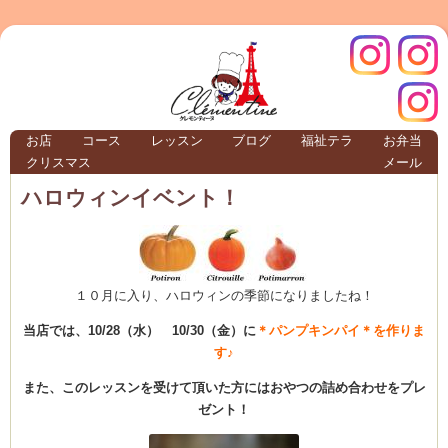
クレモ
インス
お店
コース
レッスン
ブログ
福祉テラ
お弁当
クリスマス
メール
TERRA
ハロウィンイベント！
クレモンティーヌ – 新百合ヶ丘の料理教
１０月に入り、ハロウィンの季節になりましたね！
当店では、10/28（水） 10/30（金）に
＊パンプキンパイ＊を作りま
ンティ
タグラ
す♪
テラ
また、このレッスンを受けて頂いた方にはおやつの詰め合わせをプレ
ゼント！