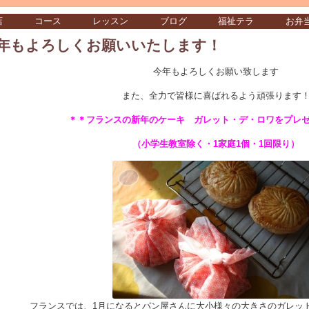
店
コース
レッスン
ブログ
福祉テラ
お弁
年もよろしくお願いいたします！
今年もよろしくお願い致します
また、全力で皆様に喜ばれるよう頑張ります
＊＊フランスの新年のケーキ ガレット・デ・ロワをプレ
（小学生教室除く・1家庭1個・1回限り）
フランスでは、1月になるとパン屋さんに大小様々の大きさのガレッ