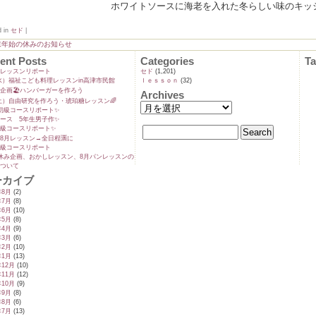
ホワイトソースに海老を入れた冬らしい味のキッ
d in
セド
|
末年始の休みのお知らせ
ent Posts
Categories
T
ンレッスンリポート
セド
(1,201)
9(水）福祉こども料理レッスンin高津市民館
ｌｅｓｓｏｎ
(32)
企画🏖️ハンバーガーを作ろう
Archives
5(土）自由研究を作ろう・琥珀糖レッスン🌈
初級コースリポート✨️
ース 5年生男子作✨️
級コースリポート✨️
8月レッスン→全日程🈵に
級コースリポート
休み企画、おかしレッスン、8月パンレッスンの
ついて
ーカイブ
年8月
(2)
年7月
(8)
年6月
(10)
年5月
(8)
年4月
(9)
年3月
(6)
年2月
(10)
年1月
(13)
年12月
(10)
年11月
(12)
年10月
(9)
年9月
(8)
年8月
(6)
年7月
(13)