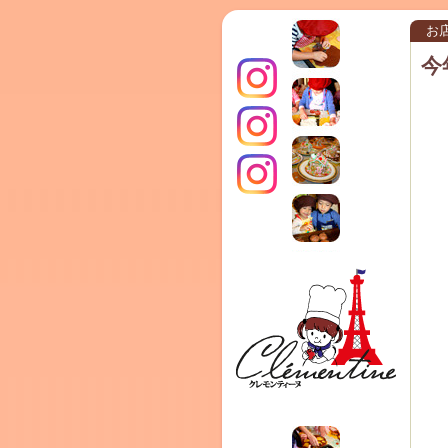
お
今
インス
クレモ
TERRA
タグラ
ンティ