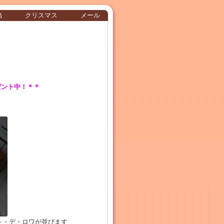
当
クリスマス
メール
！
ゼント中！＊＊
ト・デ・ロワが並びます