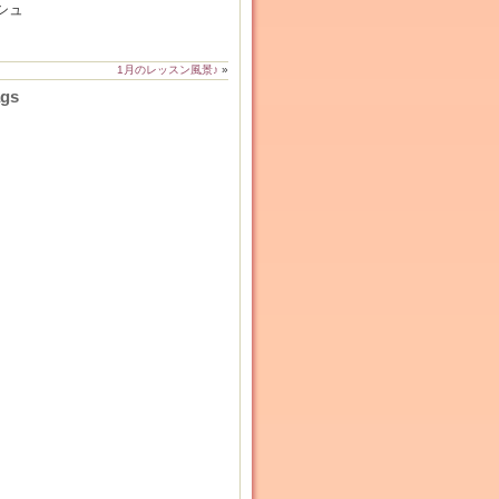
シュ
1月のレッスン風景♪
»
ags