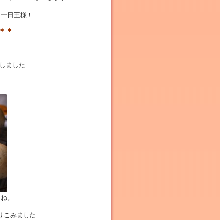
、一日王様！
＊＊
しました
よね。
りこみました