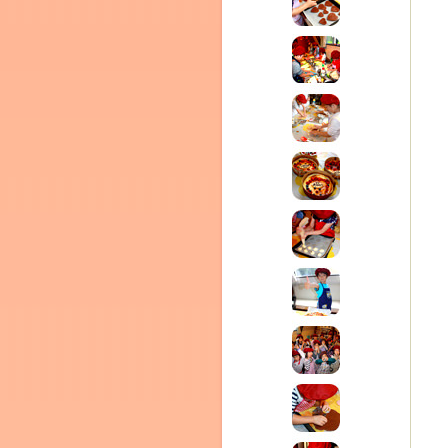
テラ
クレモンティーヌ – 新百合ヶ丘の料理教
ム
ーヌ
インス
タグラ
室・テイクアウト Clémentine (produced