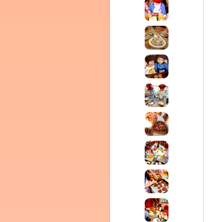
ム
by CEDO)