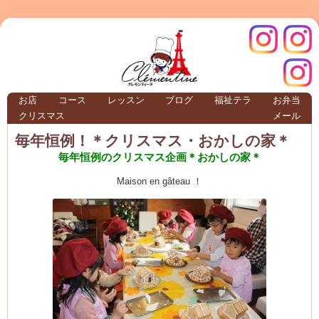
クレモ
インス
お店
コース
レッスン
ブログ
福祉テラ
お弁当
クリスマス
メール
TERRA
毎年恒例！＊クリスマス・おかしの家＊
毎年恒例のクリスマス企画＊おかしの家＊
クレモンティーヌ – 新百合ヶ丘の料理教
Maison en gâteau ！
ンティ
タグラ
テラ