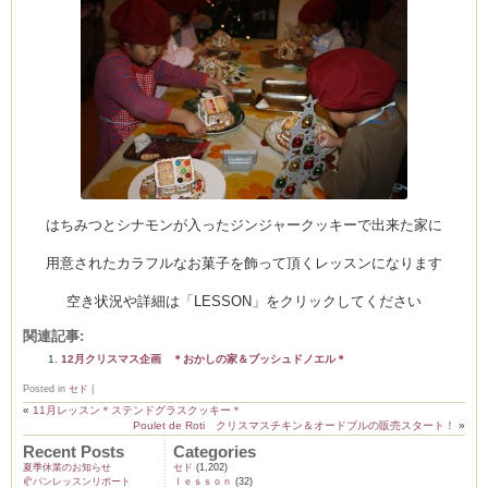
ム
by CEDO)
はちみつとシナモンが入ったジンジャークッキーで出来た家に
用意されたカラフルなお菓子を飾って頂くレッスンになります
空き状況や詳細は「LESSON」をクリックしてください
関連記事:
12月クリスマス企画 ＊おかしの家＆ブッシュドノエル＊
Posted in
セド
|
«
11月レッスン＊ステンドグラスクッキー＊
Poulet de Roti クリスマスチキン＆オードブルの販売スタート！
»
Recent Posts
Categories
夏季休業のお知らせ
セド
(1,202)
🥐パンレッスンリポート
ｌｅｓｓｏｎ
(32)