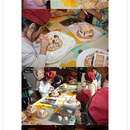
ーヌ
ム
インス
室・テイクアウト Clémentine (produced
タグラ