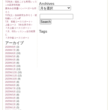
7/29(水）福祉こども料理レッス
Archives
ンin高津市民館
夏休み企画🏖️ハンバーガーを作
ろう
7/25(土）自由研究を作ろう・琥
珀糖レッスン🌈
7月 初級コースリポート✨️
上級コース 5年生男子作✨️
７月上級コースリポート✨️
Tags
７月、8月レッスン→全日程🈵
に
７月中級コースリポート
アーカイブ
2026年8月
(3)
2026年7月
(8)
2026年6月
(10)
2026年5月
(8)
2026年4月
(9)
2026年3月
(6)
2026年2月
(10)
2026年1月
(13)
2025年12月
(10)
2025年11月
(12)
2025年10月
(9)
2025年9月
(8)
2025年8月
(6)
2025年7月
(13)
2025年6月
(11)
2025年5月
(8)
2025年4月
(9)
2025年3月
(4)
2025年2月
(8)
2025年1月
(5)