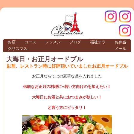
クレモ
インス
お店
コース
レッスン
ブログ
福祉テラ
お弁当
クリスマス
メール
TERRA
大晦日・お正月オードブル
以前、レストラン時に好評頂いていましたお正月オードブル
クレモンティーヌ – 新百合ヶ丘の料理教
お正月ならではの豪華な品を入れました
伝統なお正月の料理に+若い方向けのを加えたい！
大晦日にお酒と共におつまみが欲しい！
ンティ
タグラ
と言う方にピッタリ！
テラ