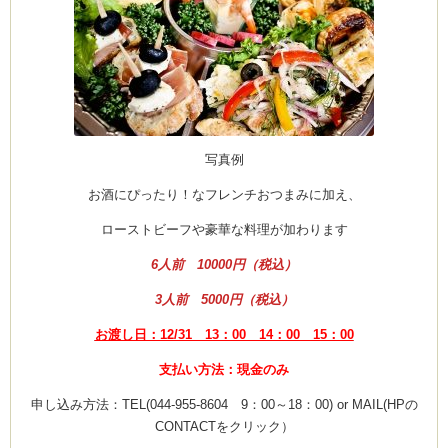
ーヌ
ム
インス
写真例
お酒にぴったり！なフレンチおつまみに加え、
室・テイクアウト Clémentine (produced
ローストビーフや豪華な料理が加わります
6人前 10000円（税込）
3人前 5000円（税込）
タグラ
お渡し日：12/31 13：00 14：00 15：00
支払い方法：現金のみ
申し込み方法：TEL(044-955-8604 9：00～18：00) or MAIL(HPの
CONTACTをクリック）