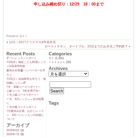
申し込み締め切り：12/29 18：00まで
ム
Posted in
セド
|
«
12/1～2017クリスマス&年末弁当
by CEDO)
ローストチキン、オードブル、25日までのお弁当ご予約終了
»
Recent Posts
Categories
🥐パンレッスンリポート
セド
(1,201)
7/29(水）福祉こども料理レッス
ｌｅｓｓｏｎ
(32)
ンin高津市民館
Archives
夏休み企画🏖️ハンバーガーを作
ろう
7/25(土）自由研究を作ろう・琥
珀糖レッスン🌈
7月 初級コースリポート✨️
上級コース 5年生男子作✨️
７月上級コースリポート✨️
７月、8月レッスン→全日程🈵
Tags
に
７月中級コースリポート
7月夏休み企画、おかしレッス
ン、8月パンレッスンの詳細に
ついて
アーカイブ
2026年8月
(2)
2026年7月
(8)